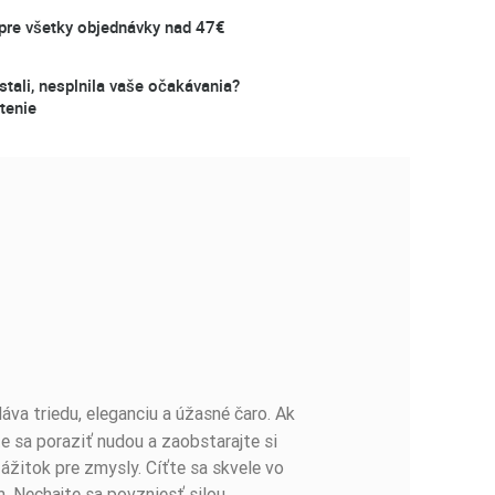
re všetky objednávky nad 47€
stali, nesplnila vaše očakávania?
tenie
va triedu, eleganciu a úžasné čaro. Ak
e sa poraziť nudou a zaobstarajte si
ážitok pre zmysly. Cíťte sa skvele vo
. Nechajte sa povzniesť silou