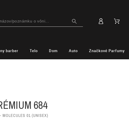
lny barber
Telo
Dom
Auto
Značkové Parfumy
M
RÉMIUM 684
- MOLECULES 01 (UNISEX)