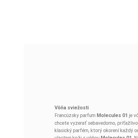
Vôňa sviežosti
BUĎTE PRVÝ, KTO NAPÍŠE RECENZIU!
Francúzsky parfum
je v
Molecules 01
chcete vyzerať sebavedomo, príťažlivo
klasický parfém, ktorý okorení každý o
vlastnej koži s vôňou
. 
Molecules 01