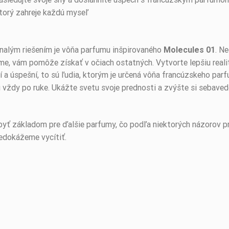
ktorý zahreje každú myseľ
onalým riešením je vôňa parfumu inšpirovaného
. N
Molecules 01
me, vám pomôže získať v očiach ostatných. Vytvorte lepšiu rea
lí a úspešní, to sú ľudia, ktorým je určená vôňa francúzskeho pa
ždy po ruke. Ukážte svetu svoje prednosti a zvýšte si sebavedo
byť základom pre ďalšie parfumy, čo podľa niektorých názorov p
nedokážeme vycítiť.