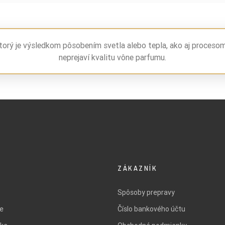
torý je výsledkom pôsobením svetla alebo tepla, ako aj proceso
neprejaví kvalitu vône parfumu.
ZÁKAZNÍK
Spôsoby prepravy
ie
Číslo bankového účtu