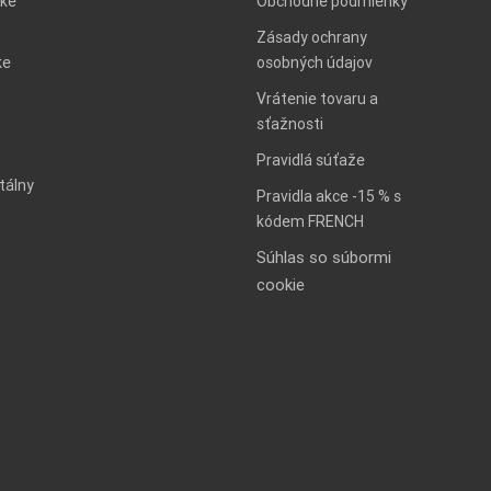
ke
Obchodné podmienky
Zásady ochrany
ke
osobných údajov
Vrátenie tovaru a
sťažnosti
Pravidlá súťaže
tálny
Pravidla akce -15 % s
kódem FRENCH
Súhlas so súbormi
cookie