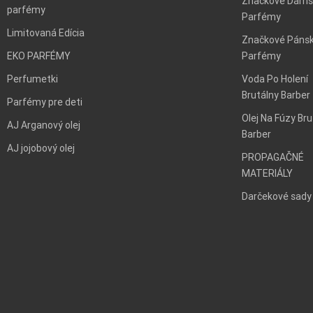
Značkové Dáms
parfémy
Parfémy
Limitovaná Edícia
Značkové Páns
EKO PARFÉMY
Parfémy
Perfumetki
Voda Po Holení
Brutálny Barber
Parfémy pre deti
Olej Na Fúzy Bru
AJ Arganový olej
Barber
AJ jojobový olej
PROPAGAČNÉ
MATERIÁLY
Darčekové sady