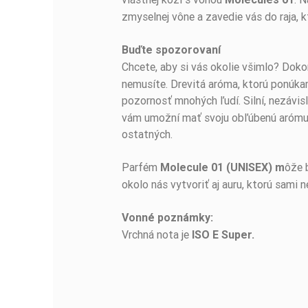
zmyselnej vône a zavedie vás do raja, 
Buďte spozorovaní
Chcete, aby si vás okolie všimlo? Dok
nemusíte. Drevitá aróma, ktorú ponúka
pozornosť mnohých ľudí. Silní, nezávis
vám umožní mať svoju obľúbenú arómu v
ostatných.
Parfém
ôže 
Molecule 01 (UNISEX) m
okolo nás vytvoriť aj auru, ktorú sami 
Vonné poznámky:
Vrchná nota je
ISO E Super.