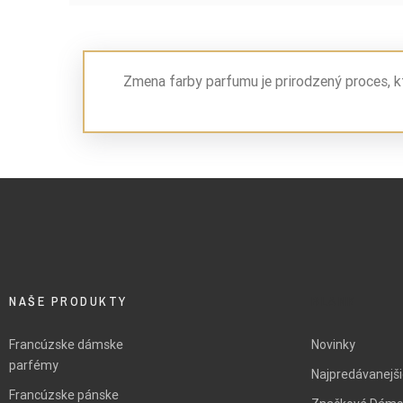
Zmena farby parfumu je prirodzený proces, k
NAŠE PRODUKTY
BLANK
Francúzske dámske
Novinky
parfémy
Najpredávanejš
Francúzske pánske