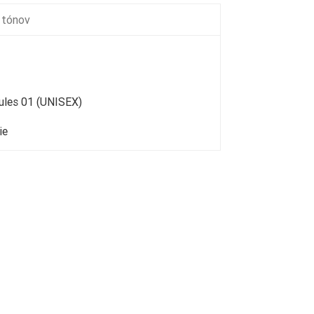
 tónov
ules 01 (UNISEX)
ie