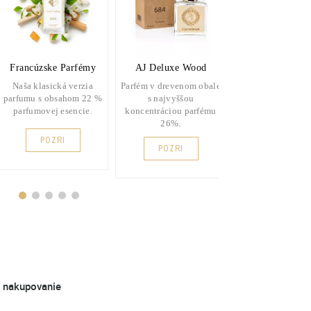
Francúzske Parfémy
AJ Deluxe Wood
L'amour Clas
Naša klasická verzia
Parfém v drevenom obale
Vysoko kvalitný 
parfumu s obsahom 22 %
s najvyššou
v praktickej kla
parfumovej esencie.
koncentráciou parfému
fľaštičke.
26%.
POZRI
POZRI
POZRI
é nakupovanie