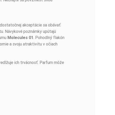
edostatočnej akceptácie sa obávať
litu. Návykové poznámky upútajú
rfumu
. Pohodlný flakón
Molecules 01
mie a svoju atraktivitu v očiach
redlžuje ich trvácnosť. Parfum môže