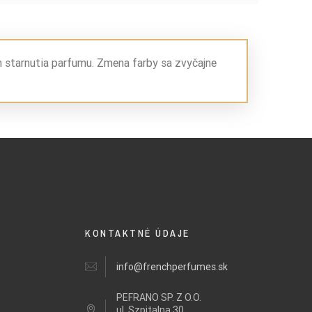
m starnutia parfumu. Zmena farby sa zvyčajne
KONTAKTNÉ ÚDAJE
info@frenchperfumes.sk
PEFRANO SP. Z O.O.
ul.
Szpitalna 30