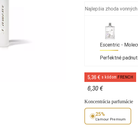
Najlepšia zhoda vonných
Escentric - Molec
Perfektné padnut
5,36 €
s kódom
FRENCH
6,30 €
Koncentrácia parfumácie
25%
L’amour Premium