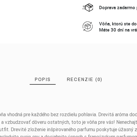
Doprava zadarmo p
Vôňa, ktorú ste do
Máte 30 dní na vrá
POPIS
RECENZIE (0)
ôňa vhodná pre každého bez rozdielu pohlavia. Drevitá aróma dodá
 a vzbudzovať dôveru ostatných, toto je vôňa pre vás! Nenechajt
utfit. Drevité zloženie inšpirovaného parfumu poskytuje úžasný z
Nasledujte svoje sny a dosiahnite úspech s francúzskym parfumom