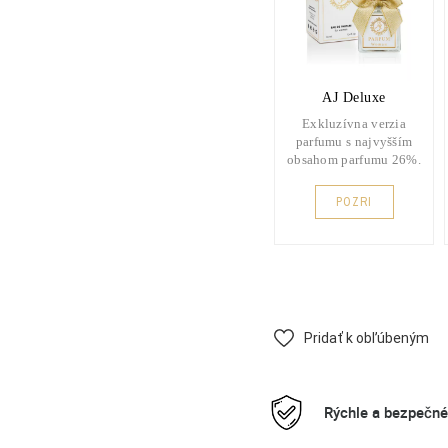
AJ Deluxe
Exkluzívna verzia
parfumu s najvyšším
obsahom parfumu 26%.
POZRI
Pridať k obľúbeným
Rýchle a bezpečn