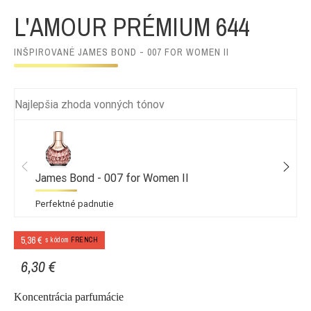
L'AMOUR PRÉMIUM 644
INŠPIROVANÉ JAMES BOND - 007 FOR WOMEN II
Najlepšia zhoda vonných tónov
James Bond - 007 for Women II
Perfektné padnutie
5,36 €
s kódom
FRENCH
6,30 €
Koncentrácia parfumácie