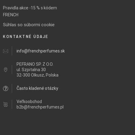
Pravidla akce -15 % s kódem
FRENCH
Súhlas so súbormi cookie
KONTAKTNÉ ÚDAJE
info@frenchperfumes.sk
PEFRANO SP. Z O.O.
ul.
Szpitalna 30
32-300 Olkusz, Polska
Často kladené otázky
Veľkoobchod
b2b@frenchperfumes.pl