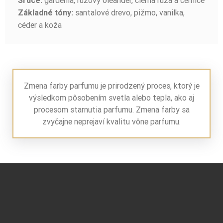
gardénia, ružový oleander, čierna ruža a černice
Srdce:
santalové drevo, pižmo, vanilka,
Základné tóny:
céder a koža
Zmena farby parfumu je prirodzený proces, ktorý je
výsledkom pôsobením svetla alebo tepla, ako aj
procesom starnutia parfumu. Zmena farby sa
zvyčajne neprejaví kvalitu vône parfumu.