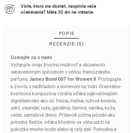
Vôňa, ktorú ste dostali, nesplnila vaše
očakávania? Máte 30 dní na vrátenie
POPIS
RECENZIE (0)
Usmejte sa s nami
BUĎTE PRVÝ, KTO NAPÍŠE RECENZIU!
Vyžarujte svoju životnú múdrosť a skúsenosti
sebavedomým spôsobom s vôňou francúzskeho
parfumu
. Pristupujte
James Bond 007 for Women II
k životu s nadhľadom a úsmevom na tvári. Orientálno-
kvetinová kompozícia vznikla vďaka najkvalitnejším
ingredienciám ako sú: frézia, malina, ružové korenie,
sekt, oleander, ruža, gardénia, černice, vanilka, koža,
céder, santalové drevo. Prídavok pižma pôsobí ako
prírodný fixátor, vďaka ktorému sa vôňa udrží na
pokožke mnoho hodín alebo aj celý deň. Pohodlná a