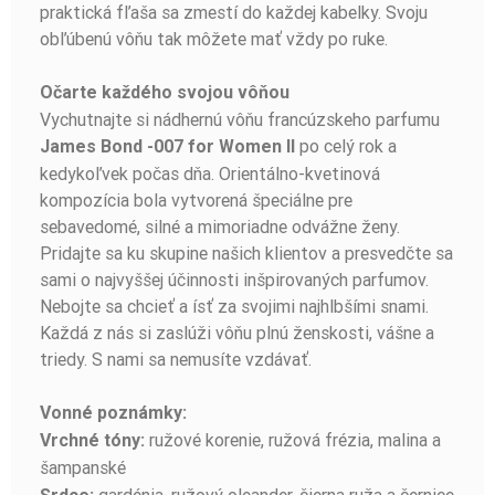
praktická fľaša sa zmestí do každej kabelky. Svoju
obľúbenú vôňu tak môžete mať vždy po ruke.
Očarte každého svojou vôňou
Vychutnajte si nádhernú vôňu francúzskeho parfumu
po celý rok a
James Bond -007 for Women II
kedykoľvek počas dňa. Orientálno-kvetinová
kompozícia bola vytvorená špeciálne pre
sebavedomé, silné a mimoriadne odvážne ženy.
Pridajte sa ku skupine našich klientov a presvedčte sa
sami o najvyššej účinnosti inšpirovaných parfumov.
Nebojte sa chcieť a ísť za svojimi najhlbšími snami.
Každá z nás si zaslúži vôňu plnú ženskosti, vášne a
triedy. S nami sa nemusíte vzdávať.
Vonné poznámky:
ružové korenie, ružová frézia, malina a
Vrchné tóny:
šampanské