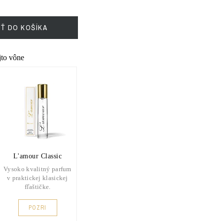
IŤ DO KOŠÍKA
ejto vône
L'amour Classic
Vysoko kvalitný parfum
v praktickej klasickej
fľaštičke.
POZRI