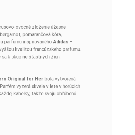
itrusovo-ovocné zloženie úžasne
a, bergamot, pomarančová kôra,
ňou parfumu inšpirovaného
Adidas –
najvyššou kvalitou francúzskeho parfumu.
 sa k skupine šťastných žien.
bola vytvorená
orn Original for Her
Parfém vyzerá skvele v lete v horúcich
každej kabelky, takže svoju obľúbenú