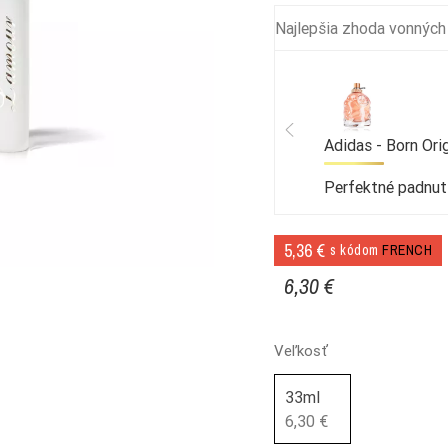
Najlepšia zhoda vonných
Adidas - Born Orig
Perfektné padnut
5,36 €
s kódom
FRENCH
6,30 €
Veľkosť
33ml
6,30 €