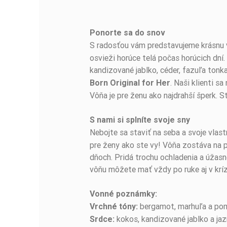
Ponorte sa do snov
BUĎTE PRVÝ, KTO NAPÍŠE RECENZIU!
S radosťou vám predstavujeme krásnu
osvieži horúce telá počas horúcich dní
kandizované jablko, céder, fazuľa tonk
. Naši klienti s
Born Original for Her
Vôňa je pre ženu ako najdrahší šperk. 
S nami si splníte svoje sny
Nebojte sa staviť na seba a svoje vlas
pre ženy ako ste vy! Vôňa zostáva na p
dňoch. Pridá trochu ochladenia a úžasn
vôňu môžete mať vždy po ruke aj v krí
Vonné poznámky:
bergamot, marhuľa a po
Vrchné tóny:
kokos, kandizované jablko a ja
Srdce: