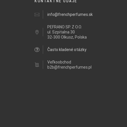
KONTAKTNÉ ÚDAJE
info@frenchperfumes.sk
PEFRANO SP. Z O.O.
ul.
Szpitalna 30
32-300 Olkusz, Polska
Často kladené otázky
Veľkoobchod
b2b@frenchperfumes.pl