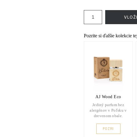
VLOŽ
Pozrite si ďalšie kolekcie t
AJ Wood Eco
Jediný parfum bez
alergénov v Poľsku v
drevenom obale.
POZRI