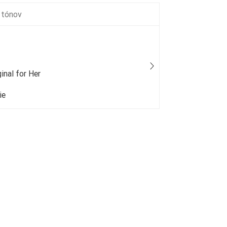
 tónov
inal for Her
Mexx - Wo
ie
25 % bežný