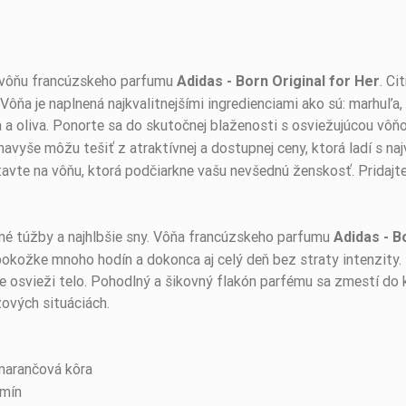
 vôňu francúzskeho parfumu
. C
Adidas - Born Original for Her
. Vôňa je naplnená najkvalitnejšími ingredienciami ako sú: marhuľ
a a oliva. Ponorte sa do skutočnej blaženosti s osviežujúcou vô
a navyše môžu tešiť z atraktívnej a dostupnej ceny, ktorá ladí s 
Stavte na vôňu, ktorá podčiarkne vašu nevšednú ženskosť. Pridajte
tné túžby a najhlbšie sny. Vôňa francúzskeho parfumu
Adidas - B
okožke mnoho hodín a dokonca aj celý deň bez straty intenzity. 
e osvieži telo. Pohodlný a šikovný flakón parfému sa zmestí do 
zových situáciách.
marančová kôra
zmín