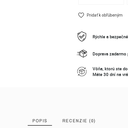
Pridať k obľúbeným
Rýchle a bezpečn
Doprava zadarmo p
Vôňa, ktorú ste do
Máte 30 dní na vrá
POPIS
RECENZIE (0)