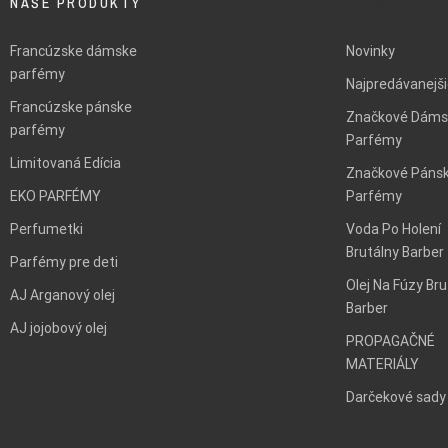
NAŠE PRODUKTY
BLANK
Francúzske dámske
Novinky
parfémy
Najpredávanejš
Francúzske pánske
Značkové Dáms
parfémy
Parfémy
Limitovaná Edícia
Značkové Páns
EKO PARFÉMY
Parfémy
Perfumetki
Voda Po Holení
Brutálny Barber
Parfémy pre deti
Olej Na Fúzy Bru
AJ Arganový olej
Barber
AJ jojobový olej
PROPAGAČNÉ
MATERIÁLY
Darčekové sady