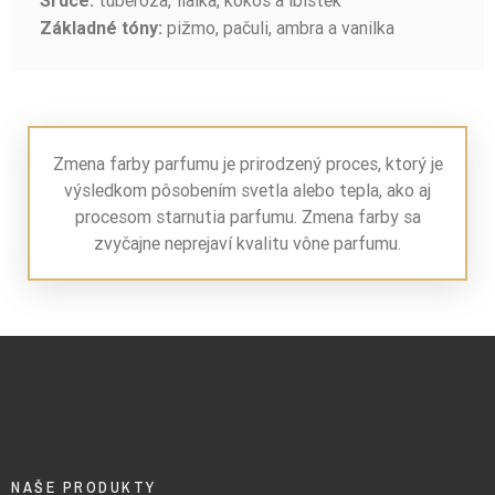
tuberóza, fialka, kokos a ibištek
Srdce:
pižmo, pačuli, ambra a vanilka
Základné tóny:
Zmena farby parfumu je prirodzený proces, ktorý je
výsledkom pôsobením svetla alebo tepla, ako aj
procesom starnutia parfumu. Zmena farby sa
zvyčajne neprejaví kvalitu vône parfumu.
NAŠE PRODUKTY