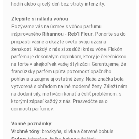
hodín alebo aj celý deň bez straty intenzity.
Zlepšite si náladu vôňou
Pozývame vás na úsmev s vôňou parfumu
inšpirovaného
. Ponorte sa do
Rihannou - Reb'I Fleur
priepasti vášne a ukážte svetu svoju úžasnú
ženskosť. Každý z nás si zaslúži krásu vône. Flakón
parfému je dokonalým doplnkom, ktorý je čerešničkou
na torte v akejkoľvek vašej štylizácii. Garantujeme, že
francúzsky parfém upúta pozornosť opačného
pohlavia a zaujme aj ostatné ženy. Naša značka bola
vytvorená s ohľadom na iné moderné ženy. Záleží nám
na dodaní sily, motivácii konať a čeliť problémom, s
ktorými zápasí každý z nás. Presvedčte sa o
účinnosti parfumov.
Vonné poznámky:
broskyňa, slivka a červené bobule
Vrchné tóny: