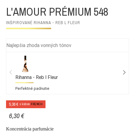
L'AMOUR PRÉMIUM 548
INŠPIROVANÉ RIHANNA - REB L FLEUR
Najlepšia zhoda vonných tónov
Rihanna - Reb l Fleur
Perfektné padnutie
5,36 €
s kódom
FRENCH
6,30 €
Koncentrácia parfumácie