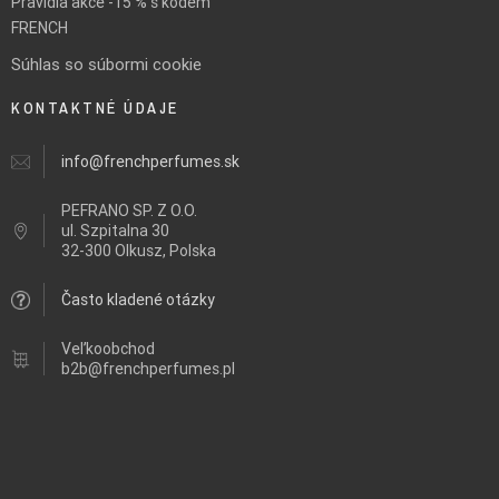
Pravidla akce -15 % s kódem
FRENCH
Súhlas so súbormi cookie
KONTAKTNÉ ÚDAJE
info@frenchperfumes.sk
PEFRANO SP. Z O.O.
ul.
Szpitalna 30
32-300 Olkusz, Polska
Často kladené otázky
Veľkoobchod
b2b@frenchperfumes.pl