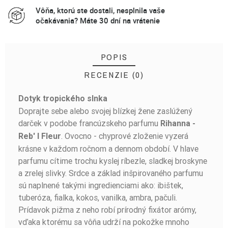
Vôňa, ktorú ste dostali, nesplnila vaše
očakávania? Máte 30 dní na vrátenie
POPIS
RECENZIE (0)
Dotyk tropického slnka
BUĎTE PRVÝ, KTO NAPÍŠE RECENZIU!
Doprajte sebe alebo svojej blízkej žene zaslúžený
darček v podobe francúzskeho parfumu
Rihanna -
. Ovocno - chyprové zloženie vyzerá
Reb' I Fleur
krásne v každom ročnom a dennom období. V hlave
parfumu cítime trochu kyslej ríbezle, sladkej broskyne
a zrelej slivky. Srdce a základ inšpirovaného parfumu
sú naplnené takými ingredienciami ako: ibištek,
tuberóza, fialka, kokos, vanilka, ambra, pačuli.
Prídavok pižma z neho robí prírodný fixátor arómy,
vďaka ktorému sa vôňa udrží na pokožke mnoho