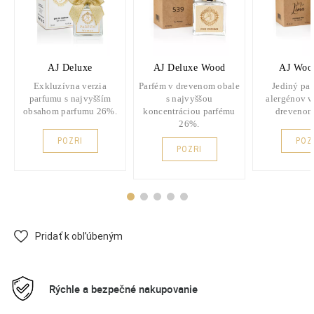
AJ Deluxe
AJ Deluxe Wood
AJ Woo
Exkluzívna verzia
Parfém v drevenom obale
Jediný pa
parfumu s najvyšším
s najvyššou
alergénov v
obsahom parfumu 26%.
koncentráciou parfému
drevenom
26%.
POZRI
POZ
POZRI
Pridať k obľúbeným
Rýchle a bezpečné nakupovanie