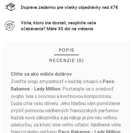
Doprava zadarmo pre všetky objednávky nad 47€
Vôňa, ktorú ste dostali, nesplnila vaše
očakávania? Máte 30 dní na vrátenie
POPIS
RECENZIE (0)
Cítite sa ako milión dolárov
BUĎTE PRVÝ, KTO NAPÍŠE RECENZIU!
Zveďte svoju zmyselnosť v každej situácii s
Paco
. Postarajte sa o sviežosť
Rabanne - Lady Million
svojho tela s ovocnou a kvetinovou kompozíciou.
Ľudia cítia vašu dôveru. Jeho hladinu vám pomôžeme
zvýšiť pomocou nádherných francúzskych parfumov.
Každá nová zákazníčka a jej nákup je pre nás veľkou
udalosťou, za ktorú sme veľmi vďační. Nádherná vôňa
francúzskeho parfumu
Paco Rabanne - Lady Million