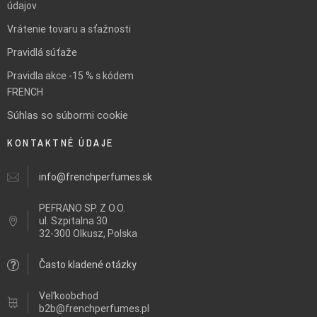
údajov
Vrátenie tovaru a sťažnosti
Pravidlá súťaže
Pravidla akce -15 % s kódem
FRENCH
Súhlas so súbormi cookie
KONTAKTNÉ ÚDAJE
info@frenchperfumes.sk
PEFRANO SP. Z O.O.
ul.
Szpitalna 30
32-300 Olkusz, Polska
Často kladené otázky
Veľkoobchod
b2b@frenchperfumes.pl