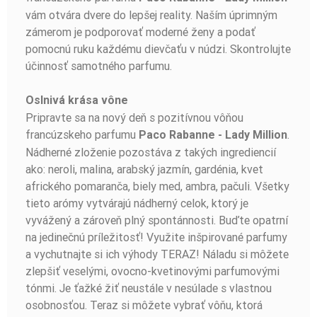
vám otvára dvere do lepšej reality. Naším úprimným
zámerom je podporovať moderné ženy a podať
pomocnú ruku každému dievčaťu v núdzi. Skontrolujte
účinnosť samotného parfumu.
Oslnivá krása vône
Pripravte sa na nový deň s pozitívnou vôňou
francúzskeho parfumu
.
Paco Rabanne - Lady Million
Nádherné zloženie pozostáva z takých ingrediencií
ako: neroli, malina, arabský jazmín, gardénia, kvet
afrického pomaranča, biely med, ambra, pačuli. Všetky
tieto arómy vytvárajú nádherný celok, ktorý je
vyvážený a zároveň plný spontánnosti. Buďte opatrní
na jedinečnú príležitosť! Využite inšpirované parfumy
a vychutnajte si ich výhody TERAZ! Náladu si môžete
zlepšiť veselými, ovocno-kvetinovými parfumovými
tónmi. Je ťažké žiť neustále v nesúlade s vlastnou
osobnosťou. Teraz si môžete vybrať vôňu, ktorá