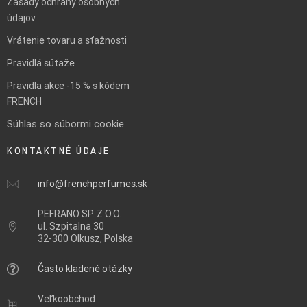
Zásady ochrany osobných
údajov
Vrátenie tovaru a sťažnosti
Pravidlá súťaže
Pravidla akce -15 % s kódem
FRENCH
Súhlas so súbormi cookie
KONTAKTNÉ ÚDAJE
info@frenchperfumes.sk
PEFRANO SP. Z O.O.
ul.
Szpitalna 30
32-300 Olkusz, Polska
Často kladené otázky
Veľkoobchod