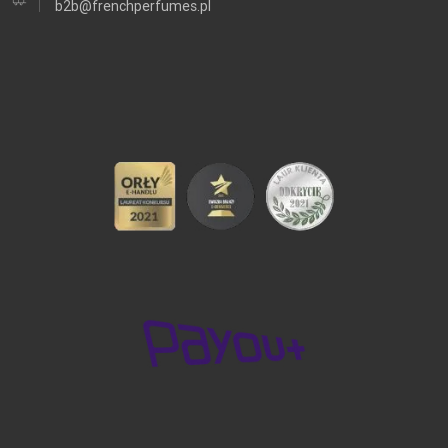
b2b@frenchperfumes.pl