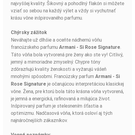
najvyššej kvality. Šikovný a pohodlný flakón si môžete
vziať so sebou na každý výlet a vždy si vychutnať
krásu vône inšpirovaného parfumu.
Chýrsky zážitok
Neváhajte už dlhšie a oceňte nádhernú vôňu
francúzskeho parfumu
.
Armani - Si Rose Signature
Táto vôňa bola vytvorená pre ženy ako ste vy! Citlivý,
jemný a mimoriadne zmyselný. Chypre tóny
zdôrazňujú kvality ženskosti a vyžarujú vášeň
mnohými spôsobmi. Francúzsky parfum
Armani - Si
je očarujúcou interpretáciou klasickej
Rose Signature
vône. Žena, pre ktorú bola táto krásna vôňa vytvorená,
je jemná a energická, rafinovaná a milujúca život.
Inšpirovaný parfum je stelesnením šťastia a
optimizmu. Nadčasová vôňa, ktorá osloví aj tých
najnáročnejších zákazníkov.
Vonné poznámky: