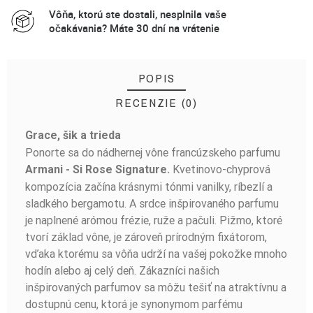
Vôňa, ktorú ste dostali, nesplnila vaše
očakávania? Máte 30 dní na vrátenie
POPIS
RECENZIE (0)
Grace, šik a trieda
BUĎTE PRVÝ, KTO NAPÍŠE RECENZIU!
Ponorte sa do nádhernej vône francúzskeho parfumu
Kvetinovo-chyprová
Armani - Si Rose Signature.
kompozícia začína krásnymi tónmi vanilky, ríbezlí a
sladkého bergamotu. A srdce inšpirovaného parfumu
je naplnené arómou frézie, ruže a pačuli. Pižmo, ktoré
tvorí základ vône, je zároveň prírodným fixátorom,
vďaka ktorému sa vôňa udrží na vašej pokožke mnoho
hodín alebo aj celý deň. Zákazníci našich
inšpirovaných parfumov sa môžu tešiť na atraktívnu a
dostupnú cenu, ktorá je synonymom parfému