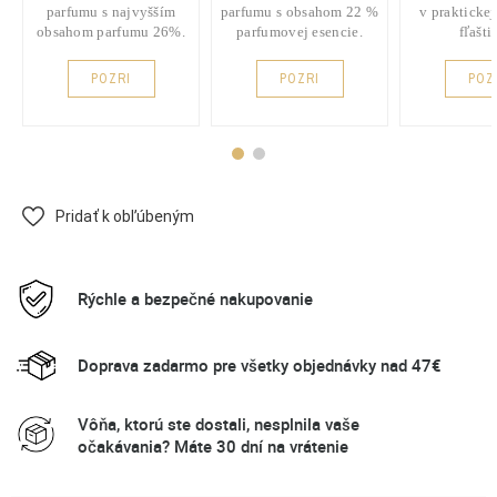
parfumu s najvyšším
parfumu s obsahom 22 %
v praktickej
obsahom parfumu 26%.
parfumovej esencie.
fľašti
POZRI
POZRI
POZ
Pridať k obľúbeným
Rýchle a bezpečné nakupovanie
Doprava zadarmo pre všetky objednávky nad 47€
Vôňa, ktorú ste dostali, nesplnila vaše
očakávania? Máte 30 dní na vrátenie