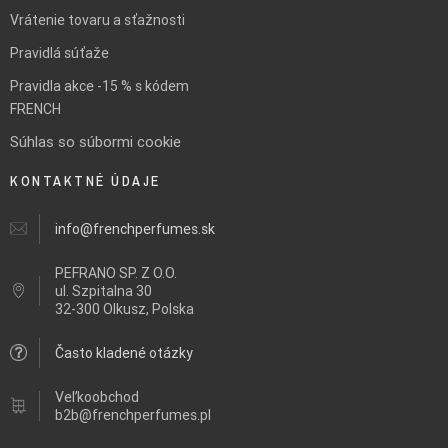
Vrátenie tovaru a sťažnosti
Pravidlá súťaže
Pravidla akce -15 % s kódem
FRENCH
Súhlas so súbormi cookie
KONTAKTNÉ ÚDAJE
info@frenchperfumes.sk
PEFRANO SP. Z O.O.
ul.
Szpitalna 30
32-300 Olkusz, Polska
Často kladené otázky
Veľkoobchod
b2b@frenchperfumes.pl