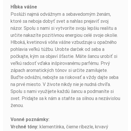
Hĺbka vášne
Poslúži najmä odvážnym a sebavedomým ženám,
ktoré sa neboja dobyť svet a nahlas prejaviť svoj
názor. Spolu s nami si vytvoríte svoju lepšiu realitu a
určite nakazíte pozitívnou energiou celé svoje okolie.
Hlboká, kvetinová vôňa vášne vzbudzuje u opačného
pohlavia veľkú túžbu. Urobte darček od seba a
počkajte, kým sa objaví šťastie. Máte šancu urobiť si
veľkú radosť vďaka inšpirovanému parfému. Prvý
zápach aromatických tónov si určite zamilujete.
Buďte odvážni, nebojte sa riskovať a vždy dajte seba
na prvé miesto. V živote nikdy nie je nudná chvíľa.
Spolu s nami využijete každú šancu a podmaníte si
svet. Pridajte sa k nám a staňte sa silnou a nezávislou
ženou.
Vonné poznámky:
klementínka, čierne ríbezle, krvavý
Vrchné tóny: