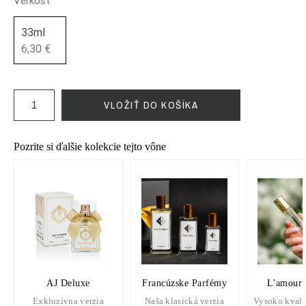
Veľkosť
33ml
6,30 €
VLOŽIŤ DO KOŠÍKA
Pozrite si ďalšie kolekcie tejto vône
AJ Deluxe
Francúzske Parfémy
L'amour 
Exkluzívna verzia
Naša klasická verzia
Vysoko kvali