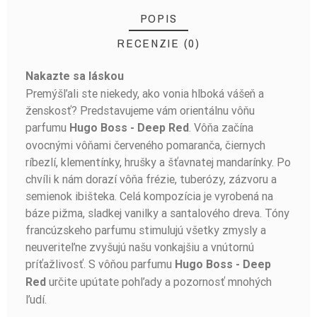
POPIS
RECENZIE (0)
Nakazte sa láskou
BUĎTE PRVÝ, KTO NAPÍŠE RECENZIU!
Premýšľali ste niekedy, ako vonia hlboká vášeň a
ženskosť? Predstavujeme vám orientálnu vôňu
parfumu
. Vôňa začína
Hugo Boss - Deep Red
ovocnými vôňami červeného pomaranča, čiernych
ríbezlí, klementínky, hrušky a šťavnatej mandarínky. Po
chvíli k nám dorazí vôňa frézie, tuberózy, zázvoru a
semienok ibišteka. Celá kompozícia je vyrobená na
báze pižma, sladkej vanilky a santalového dreva. Tóny
francúzskeho parfumu stimulujú všetky zmysly a
neuveriteľne zvyšujú našu vonkajšiu a vnútornú
príťažlivosť. S vôňou parfumu
Hugo Boss - Deep
určite upútate pohľady a pozornosť mnohých
Red
ľudí.