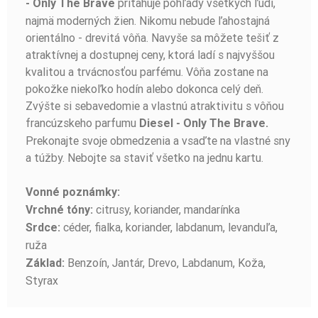
priťahuje pohľady všetkých ľudí,
- Only The Brave
najmä moderných žien. Nikomu nebude ľahostajná
orientálno - drevitá vôňa. Navyše sa môžete tešiť z
atraktívnej a dostupnej ceny, ktorá ladí s najvyššou
kvalitou a trvácnosťou parfému. Vôňa zostane na
pokožke niekoľko hodín alebo dokonca celý deň.
Zvýšte si sebavedomie a vlastnú atraktivitu s vôňou
francúzskeho parfumu
Diesel - Only The Brave.
Prekonajte svoje obmedzenia a vsaďte na vlastné sny
a túžby. Nebojte sa staviť všetko na jednu kartu.
Vonné poznámky:
citrusy, koriander, mandarínka
Vrchné tóny:
céder, fialka, koriander, labdanum, levanduľa,
Srdce:
ruža
Benzoín, Jantár, Drevo, Labdanum, Koža,
Základ:
Styrax