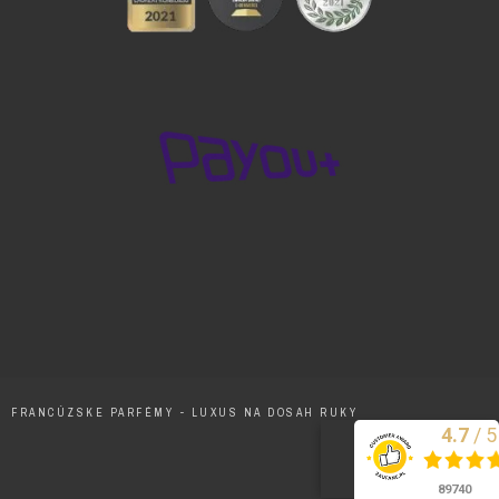
FRANCÚZSKE PARFÉMY - LUXUS NA DOSAH RUKY
/
5
4.7
Excelentne
89740