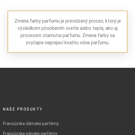
Zmena farby parfumu je prirodzený proces, ktorý je
výsledkom pôsobením svetla alebo tepla, ako aj
procesom starnutia parfumu. Zmena farby sa
zvyčajne neprejaví kvalitu vône parfumu.
NAŠE PRODUKTY
Francúzske dámske parfémy
Francúzske pánske parfémy