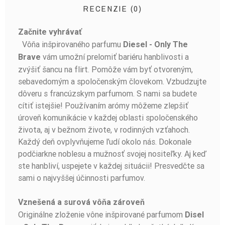
RECENZIE (0)
Začnite vyhrávať
BUĎTE PRVÝ, KTO NAPÍŠE RECENZIU!
Vôňa inšpirovaného parfumu
Diesel - Only The
vám umožní prelomiť bariéru hanblivosti a
Brave
zvýšiť šancu na flirt. Pomôže vám byť otvoreným,
sebavedomým a spoločenským človekom. Vzbudzujte
dôveru s francúzskym parfumom. S nami sa budete
cítiť istejšie! Používaním arómy môžeme zlepšiť
úroveň komunikácie v každej oblasti spoločenského
života, aj v bežnom živote, v rodinných vzťahoch.
Každý deň ovplyvňujeme ľudí okolo nás. Dokonale
podčiarkne noblesu a mužnosť svojej nositeľky. Aj keď
ste hanbliví, uspejete v každej situácii! Presvedčte sa
sami o najvyššej účinnosti parfumov.
Vznešená a surová vôňa zároveň
Originálne zloženie vône inšpirované parfumom
Disel