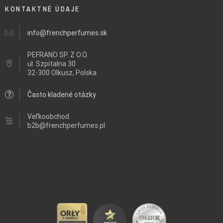
KONTAKTNÉ ÚDAJE
info@frenchperfumes.sk
PEFRANO SP. Z O.O.
ul.
Szpitalna 30
32-300 Olkusz, Polska
Často kladené otázky
Veľkoobchod
b2b@frenchperfumes.pl