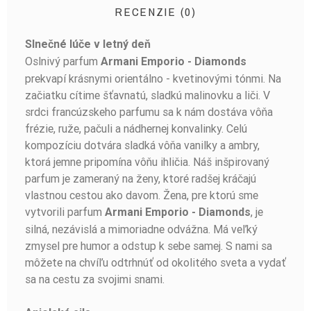
RECENZIE (0)
Slnečné lúče v letný deň
BUĎTE PRVÝ, KTO NAPÍŠE RECENZIU!
Oslnivý parfum
Armani Emporio - Diamonds
prekvapí krásnymi orientálno - kvetinovými tónmi. Na
začiatku cítime šťavnatú, sladkú malinovku a liči. V
srdci francúzskeho parfumu sa k nám dostáva vôňa
frézie, ruže, pačuli a nádhernej konvalinky. Celú
kompozíciu dotvára sladká vôňa vanilky a ambry,
ktorá jemne pripomína vôňu ihličia. Náš inšpirovaný
parfum je zameraný na ženy, ktoré radšej kráčajú
vlastnou cestou ako davom. Žena, pre ktorú sme
vytvorili parfum
, je
Armani Emporio - Diamonds
silná, nezávislá a mimoriadne odvážna. Má veľký
zmysel pre humor a odstup k sebe samej. S nami sa
môžete na chvíľu odtrhnúť od okolitého sveta a vydať
sa na cestu za svojimi snami.