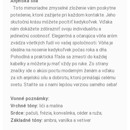
Anjelská sila
Toto mimoriadne zmyselné zloženie vám poskytne
potešenie, ktoré zažijete pri každom kontakte. Jeho
skutočnú krásu môžete pocítiť kedykoľvek. Vďaka
nám dokážete zdôrazniť svoju individualitu a
jedinečnú osobnosť. Elegantná a očarujúca vôňa aróm
zvádza všetkých ľudí vo vašej spoločnosti. Vôňa je
ideálna na nosenie kedykoľvek počas roka a dňa.
Pohodlná a praktická fľaša sa zmestí do každej
kabelky a môžete ju mať vždy po ruke. Zo strany
značky ide o akúsi poctu moderným ženám a vďaku
za ich anjelskú silu a dobrotu, ktorú prinášajú celému
svetu. Staňte sa s nami lepšou verziou samého seba!
Vonné poznámky:
liči a malina
Vrchné tóny:
pačuli, frézia, konvalinka, céder a ruža;
Srdce:
ambra, vanilka a vetiver
Základné tóny: