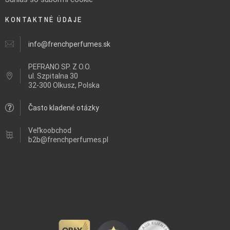
KONTAKTNÉ ÚDAJE
info@frenchperfumes.sk
PEFRANO SP. Z O.O.
ul.
Szpitalna 30
32-300 Olkusz, Polska
Často kladené otázky
Veľkoobchod
b2b@frenchperfumes.pl