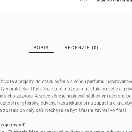
POPIS
RECENZIE (0)
o života a prejdite do stavu eufórie s vôňou parfumu inšpirované
tý v praktickej fľaštičke, ktorú môžete mať stále pri sebe a užív
kantného zázvoru. A srdce vône je naplnené nádherným cédrom, b
žnosti a rytierskej odvahy. Nastriekajte si na zápästia a krk, 
 zostala po celý deň. Nechajte sa byť šťastní zavretí vo fľaši.
svoju myseľ
je venovaná mužom s noblesnou odvahou, vá