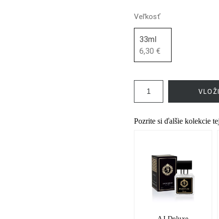
Veľkosť
33ml
6,30 €
VLOŽ
Pozrite si ďalšie kolekcie t
AJ Deluxe