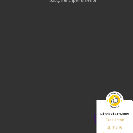
b2b@frenchperfumes.pl
NÁZOR ZÁKAZNÍKOV
Excelentne
/
5
4.7