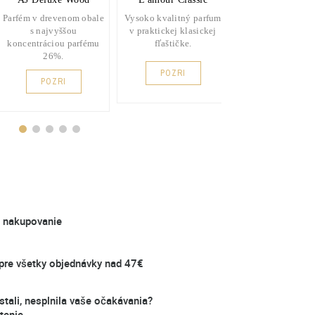
Parfém v drevenom obale
Vysoko kvalitný parfum
Vybrané parfém
s najvyššou
v praktickej klasickej
mužov s obsa
koncentráciou parfému
fľaštičke.
parfumu 26
26%.
POZRI
POZRI
POZRI
é nakupovanie
re všetky objednávky nad 47€
stali, nesplnila vaše očakávania?
tenie