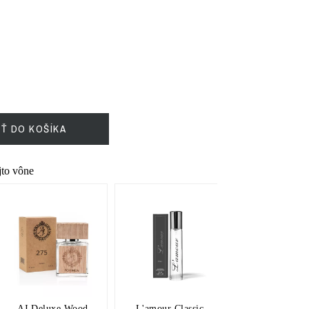
IŤ DO KOŠÍKA
ejto vône
AJ Deluxe Wood
L'amour Classic
BB Parfé