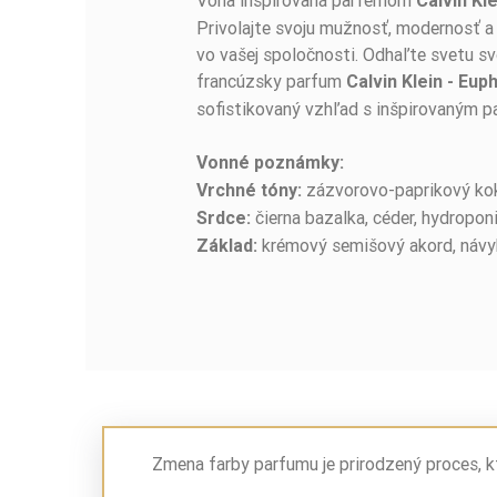
Calvin Kl
Privolajte svoju mužnosť, modernosť a
vo vašej spoločnosti. Odhaľte svetu s
francúzsky parfum
Calvin Klein - Eup
sofistikovaný vzhľad s inšpirovaným 
Vonné poznámky:
zázvorovo-paprikový kok
Vrchné tóny:
čierna bazalka, céder, hydropon
Srdce:
krémový semišový akord, návyk
Základ:
Zmena farby parfumu je prirodzený proces, k