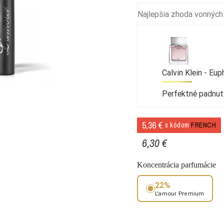
Najlepšia zhoda vonných
Calvin Klein - Eu
Perfektné padnut
5,36 €
s kódom
FRENCH
6,30 €
Koncentrácia parfumácie
22%
L’amour Premium