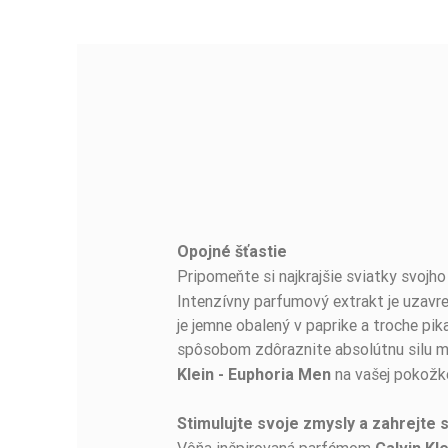
Opojné šťastie
BUĎTE PRVÝ, KTO NAPÍŠE RECENZIU!
Pripomeňte si najkrajšie sviatky svojh
Intenzívny parfumový extrakt je uzavre
je jemne obalený v paprike a troche pi
spôsobom zdôraznite absolútnu silu mu
na vašej pokožke
Klein - Euphoria Men
Stimulujte svoje zmysly a zahrejte 
Vôňa inšpirovaná parfémom