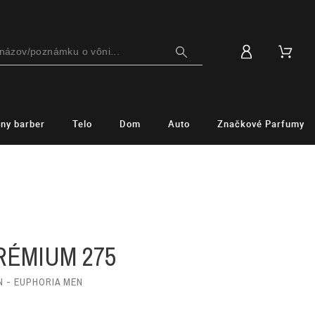
lny barber
Telo
Dom
Auto
Značkové Parfumy
M
RÉMIUM 275
N - EUPHORIA MEN