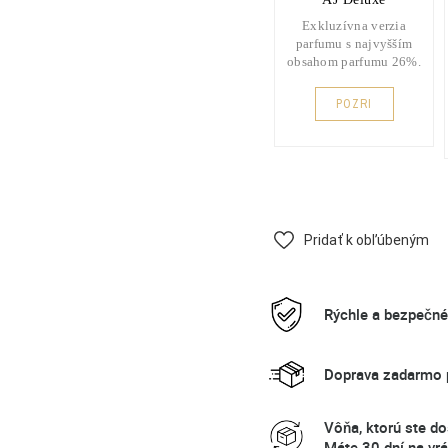
Exkluzívna verzia
parfumu s najvyšším
obsahom parfumu 26%.
POZRI
Pridať k obľúbeným
Rýchle a bezpečn
Doprava zadarmo p
Vôňa, ktorú ste do
Máte 30 dní na vrá