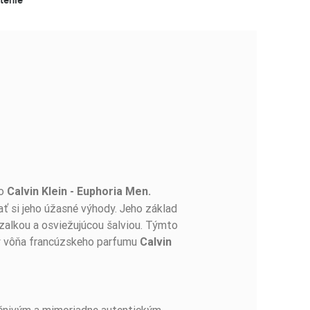
ho
Calvin Klein - Euphoria Men.
ať si jeho úžasné výhody. Jeho základ
azalkou a osviežujúcou šalviou. Týmto
aby vôňa francúzskeho parfumu
Calvin
šnivým a mimoriadne autentickým.