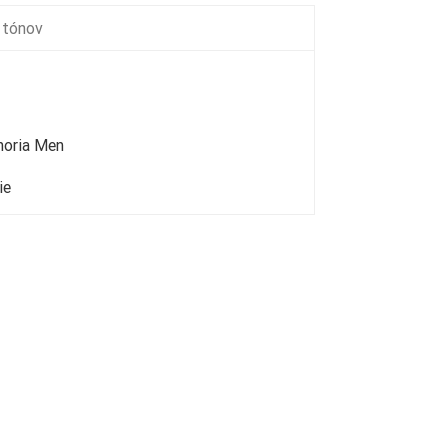
 tónov
phoria Men
ie