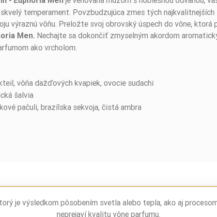
ein - Euphoria Men
 skvelý temperament. Povzbudzujúca zmes tých najkvalitnejších 
voju výraznú vôňu. Preložte svoj obrovský úspech do vône, ktorá
Nechajte sa dokončiť zmyselným akordom aromatickýc
horia Men.
parfumom ako vrcholom.
teil, vôňa dažďových kvapiek, ovocie sudachi
ická šalvia
ové pačuli, brazílska sekvoja, čistá ambra
torý je výsledkom pôsobením svetla alebo tepla, ako aj proceso
neprejaví kvalitu vône parfumu.