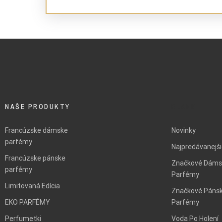
NAŠE PRODUKTY
BLANK
Francúzske dámske
Novinky
parfémy
Najpredávanejš
Francúzske pánske
Značkové Dáms
parfémy
Parfémy
Limitovaná Edícia
Značkové Páns
EKO PARFÉMY
Parfémy
Perfumetki
Voda Po Holení