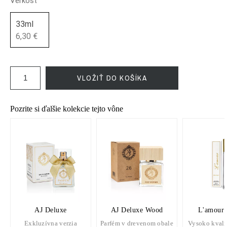
Veľkosť
33ml
6,30 €
VLOŽIŤ DO KOŠÍKA
Pozrite si ďalšie kolekcie tejto vône
AJ Deluxe
AJ Deluxe Wood
L'amour 
Exkluzívna verzia
Parfém v drevenom obale
Vysoko kvali