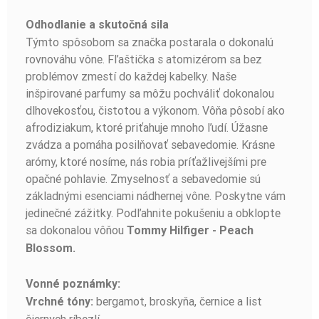
Odhodlanie a skutočná sila
Týmto spôsobom sa značka postarala o dokonalú
rovnováhu vône. Fľaštička s atomizérom sa bez
problémov zmestí do každej kabelky. Naše
inšpirované parfumy sa môžu pochváliť dokonalou
dlhovekosťou, čistotou a výkonom. Vôňa pôsobí ako
afrodiziakum, ktoré priťahuje mnoho ľudí. Úžasne
zvádza a pomáha posilňovať sebavedomie. Krásne
arómy, ktoré nosíme, nás robia príťažlivejšími pre
opačné pohlavie. Zmyselnosť a sebavedomie sú
základnými esenciami nádhernej vône. Poskytne vám
jedinečné zážitky. Podľahnite pokušeniu a obklopte
sa dokonalou vôňou
Tommy Hilfiger - Peach
Blossom.
Vonné poznámky:
bergamot, broskyňa, černice a list
Vrchné tóny:
čiernych ríbezlí