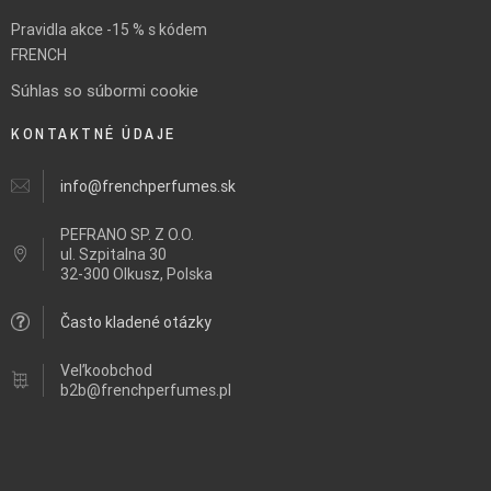
Pravidla akce -15 % s kódem
FRENCH
Súhlas so súbormi cookie
KONTAKTNÉ ÚDAJE
info@frenchperfumes.sk
PEFRANO SP. Z O.O.
ul.
Szpitalna 30
32-300 Olkusz, Polska
Často kladené otázky
Veľkoobchod
b2b@frenchperfumes.pl