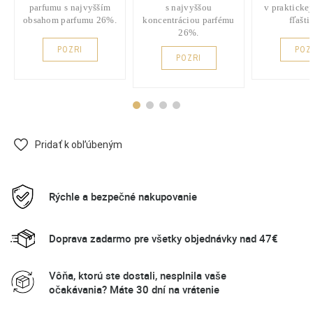
parfumu s najvyšším
s najvyššou
v praktickej
obsahom parfumu 26%.
koncentráciou parfému
fľašti
26%.
POZRI
POZ
POZRI
Pridať k obľúbeným
Rýchle a bezpečné nakupovanie
Doprava zadarmo pre všetky objednávky nad 47€
Vôňa, ktorú ste dostali, nesplnila vaše
očakávania? Máte 30 dní na vrátenie