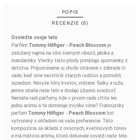
POPIS
RECENZIE (0)
Osviežte svoje telo
BUĎTE PRVÝ, KTO NAPÍŠE RECENZIU!
Parfém
je
Tommy Hilfiger - Peach Blossom
založený najmä na vôni čiernych ríbezlí, jablka a
mandarínky. Všetky tieto plody prinášajú spomienky z
detstva. Pripomíname si chvíle strávené v záhrade či
sade, keď sme navštívili starých rodičov a pomohli
susedom. Navyše tóny kvetov, vrátane: fialky a ruže,
jemne obalia naše telo a dodajú úžasnú sviežosť.
Nemáte radi parfumy, kde v prvom rade cítite len
jednu arómu a tá dominuje zvyšku vône? Francúzsky
parfum
bol
Tommy Hilfiger - Peach Blossom
vytvorený s ohľadom na vaše preferencie. Táto
kompozícia sa skladá z ovocných, kvetinových tónov
a má mätovú arómu, ktorá dokonale osvieži naše telo.