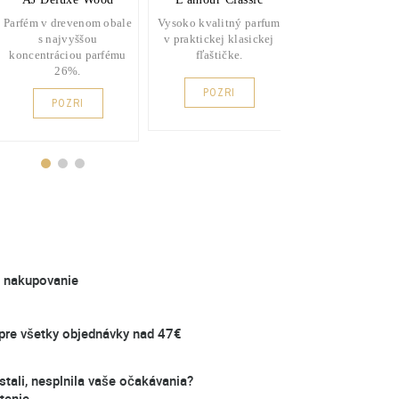
Parfém v drevenom obale
Vysoko kvalitný parfum
Vybrané parfém
s najvyššou
v praktickej klasickej
mužov s obsa
koncentráciou parfému
fľaštičke.
parfumu 26
26%.
POZRI
POZRI
POZRI
é nakupovanie
re všetky objednávky nad 47€
stali, nesplnila vaše očakávania?
tenie