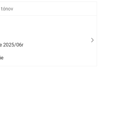
 tónov
e 2025/06r
Lacoste - L.
ie
25 % bežný