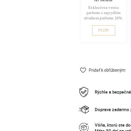
Exkluzívna verzia
parfumu s najvyšším
obsahom parfumu 26%.
POZRI
Pridať k obľúbeným
Rýchle a bezpečn
Doprava zadarmo p
Vôňa, ktorú ste do
Máte 30 dní na vrá