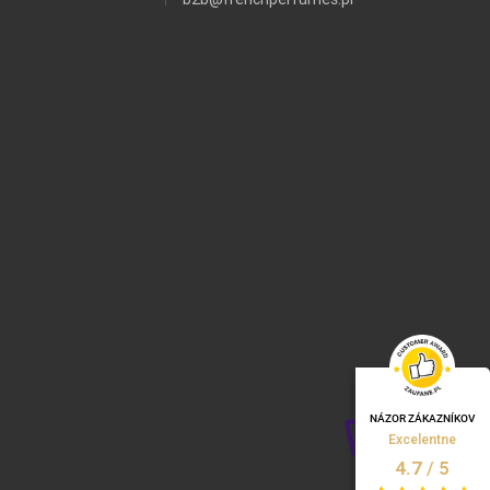
NÁZOR ZÁKAZNÍKOV
Excelentne
/
5
4.7