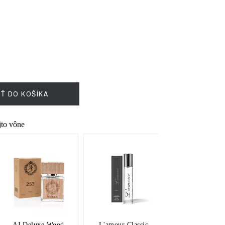
IŤ DO KOŠÍKA
ejto vône
AJ Deluxe Wood
L'amour Classic
BB Parfé