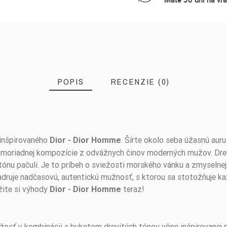
POPIS
RECENZIE (0)
 inšpirovaného
. Šírte okolo seba úžasnú aur
Dior - Dior Homme
o mimoriadnej kompozície z odvážnych činov moderných mužov. D
nu pačuli. Je to príbeh o sviežosti morského vánku a zmyselnej 
jadruje nadčasovú, autentickú mužnosť, s ktorou sa stotožňuje k
žite si výhody
teraz!
Dior - Dior Homme
žosť v kombinácii s buketom drevitých tónov vône inšpirovane