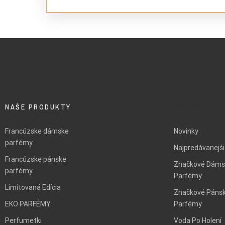
NAŠE PRODUKTY
BLANK
Francúzske dámske
Novinky
parfémy
Najpredávanejš
Francúzske pánske
Značkové Dáms
parfémy
Parfémy
Limitovaná Edícia
Značkové Páns
EKO PARFÉMY
Parfémy
Perfumetki
Voda Po Holení