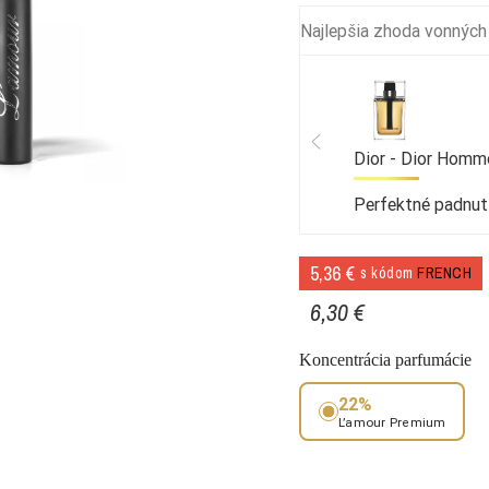
Najlepšia zhoda vonných
Dior - Dior Homm
Perfektné padnut
5,36 €
s kódom
FRENCH
6,30 €
Koncentrácia parfumácie
22%
L’amour Premium