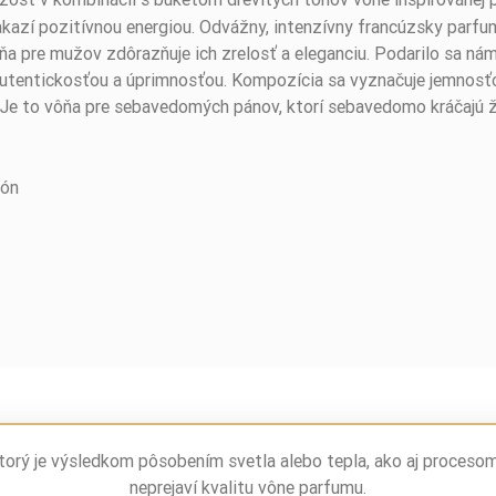
akazí pozitívnou energiou. Odvážny, intenzívny francúzsky parfum
 pre mužov zdôrazňuje ich zrelosť a eleganciu. Podarilo sa nám 
autentickosťou a úprimnosťou. Kompozícia sa vyznačuje jemnosťo
 Je to vôňa pre sebavedomých pánov, ktorí sebavedomo kráčajú 
món
torý je výsledkom pôsobením svetla alebo tepla, ako aj proceso
neprejaví kvalitu vône parfumu.