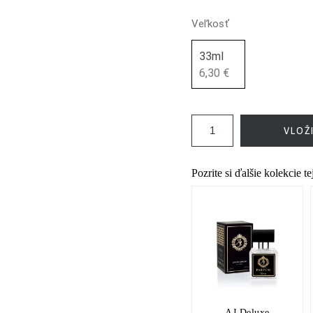
Veľkosť
33ml
6,30 €
VLOŽ
Pozrite si ďalšie kolekcie t
AJ Deluxe