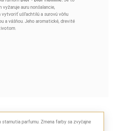
 vyžaruje auru nonšalancie,
vytvoriť ušľachtilú a surovú vôňu
u a vášňou. Jeho aromatické, drevité
životom.
m starnutia parfumu. Zmena farby sa zvyčajne