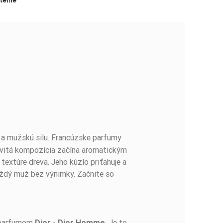
u a mužskú silu. Francúzske parfumy
revitá kompozícia začína aromatickým
textúre dreva. Jeho kúzlo priťahuje a
aždý muž bez výnimky. Začnite so
j parfumom
Je to
Dior - Dior Homme.