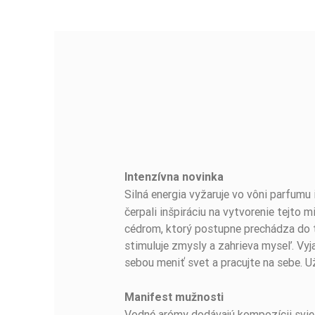
Intenzívna novinka
BUĎTE PRVÝ, KTO NAPÍŠE RECENZIU!
Silná energia vyžaruje vo vôni parfumu
čerpali inšpiráciu na vytvorenie tejt
cédrom, ktorý postupne prechádza do tó
stimuluje zmysly a zahrieva myseľ. Vy
sebou meniť svet a pracujte na sebe. U
Manifest mužnosti
Vodné arómy dodávajú kompozícii svie