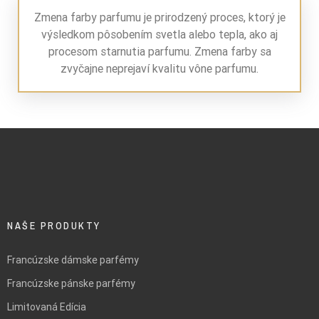
Zmena farby parfumu je prirodzený proces, ktorý je
výsledkom pôsobením svetla alebo tepla, ako aj
procesom starnutia parfumu. Zmena farby sa
zvyčajne neprejaví kvalitu vône parfumu.
NAŠE PRODUKTY
Francúzske dámske parfémy
Francúzske pánske parfémy
Limitovaná Edícia