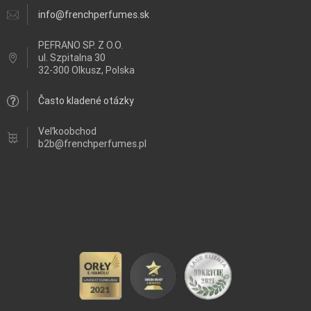
info@frenchperfumes.sk
PEFRANO SP. Z O.O.
ul.
Szpitalna 30
32-300 Olkusz, Polska
Často kladené otázky
Veľkoobchod
b2b@frenchperfumes.pl