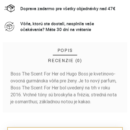
Doprava zadarmo pre všetky objednávky nad 47€
Vôňa, ktorú ste dostali, nesplnila vaše
očakávania? Máte 30 dní na vrátenie
POPIS
RECENZIE (0)
Boss The Scent For Her od Hugo Boss je kvetinovo-
BUĎTE PRVÝ, KTO NAPÍŠE RECENZIU!
ovocná gurmánska vôňa pre ženy. Je to nový parfum,
Boss The Scent For Her bol uvedený na trh v roku
2016. Vrchné tóny sú broskyňa a frézia; stredná nota
je osmanthus; základnou notou je kakao.