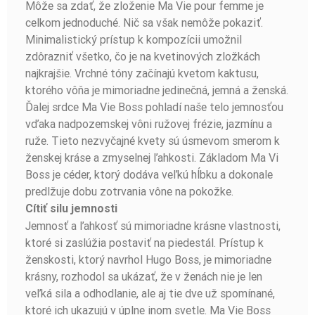
Môže sa zdať, že zloženie Ma Vie pour femme je
celkom jednoduché. Nič sa však nemôže pokaziť.
Minimalistický prístup k kompozícii umožnil
zdôrazniť všetko, čo je na kvetinových zložkách
najkrajšie. Vrchné tóny začínajú kvetom kaktusu,
ktorého vôňa je mimoriadne jedinečná, jemná a ženská.
Ďalej srdce Ma Vie Boss pohladí naše telo jemnosťou
vďaka nadpozemskej vôni ružovej frézie, jazmínu a
ruže. Tieto nezvyčajné kvety sú úsmevom smerom k
ženskej kráse a zmyselnej ľahkosti. Základom Ma Vi
Boss je céder, ktorý dodáva veľkú hĺbku a dokonale
predlžuje dobu zotrvania vône na pokožke.
Cítiť silu jemnosti
Jemnosť a ľahkosť sú mimoriadne krásne vlastnosti,
ktoré si zaslúžia postaviť na piedestál. Prístup k
ženskosti, ktorý navrhol Hugo Boss, je mimoriadne
krásny, rozhodol sa ukázať, že v ženách nie je len
veľká sila a odhodlanie, ale aj tie dve už spomínané,
ktoré ich ukazujú v úplne inom svetle. Ma Vie Boss