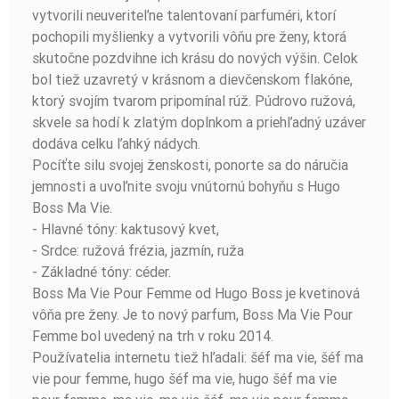
vytvorili neuveriteľne talentovaní parfuméri, ktorí
pochopili myšlienky a vytvorili vôňu pre ženy, ktorá
skutočne pozdvihne ich krásu do nových výšin. Celok
bol tiež uzavretý v krásnom a dievčenskom flakóne,
ktorý svojím tvarom pripomínal rúž. Púdrovo ružová,
skvele sa hodí k zlatým doplnkom a priehľadný uzáver
dodáva celku ľahký nádych.
Pocíťte silu svojej ženskosti, ponorte sa do náručia
jemnosti a uvoľnite svoju vnútornú bohyňu s Hugo
Boss Ma Vie.
- Hlavné tóny: kaktusový kvet,
- Srdce: ružová frézia, jazmín, ruža
- Základné tóny: céder.
Boss Ma Vie Pour Femme od Hugo Boss je kvetinová
vôňa pre ženy. Je to nový parfum, Boss Ma Vie Pour
Femme bol uvedený na trh v roku 2014.
Používatelia internetu tiež hľadali: šéf ma vie, šéf ma
vie pour femme, hugo šéf ma vie, hugo šéf ma vie