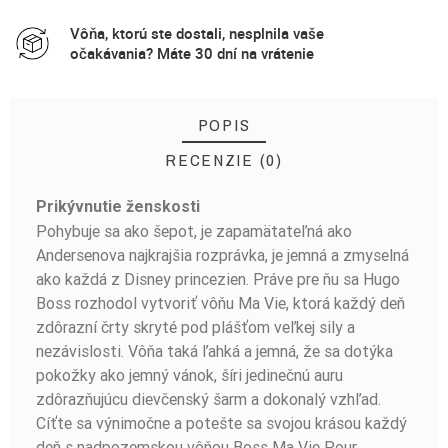
Vôňa, ktorú ste dostali, nesplnila vaše
očakávania? Máte 30 dní na vrátenie
POPIS
RECENZIE (0)
Prikývnutie ženskosti
BUĎTE PRVÝ, KTO NAPÍŠE RECENZIU!
Pohybuje sa ako šepot, je zapamätateľná ako
Andersenova najkrajšia rozprávka, je jemná a zmyselná
ako každá z Disney princezien. Práve pre ňu sa Hugo
Boss rozhodol vytvoriť vôňu Ma Vie, ktorá každý deň
zdôrazní črty skryté pod plášťom veľkej sily a
nezávislosti. Vôňa taká ľahká a jemná, že sa dotýka
pokožky ako jemný vánok, šíri jedinečnú auru
zdôrazňujúcu dievčenský šarm a dokonalý vzhľad.
Cíťte sa výnimočne a potešte sa svojou krásou každý
deň s nadpozemskou vôňou Boss Ma Vie Pour