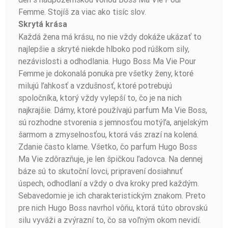
Femme. Stojíš za viac ako tisíc slov.
Skrytá krása
Každá žena má krásu, no nie vždy dokáže ukázať to
najlepšie a skryté niekde hlboko pod rúškom sily,
nezávislosti a odhodlania. Hugo Boss Ma Vie Pour
Femme je dokonalá ponuka pre všetky ženy, ktoré
milujú ľahkosť a vzdušnosť, ktoré potrebujú
spoločníka, ktorý vždy vylepší to, čo je na nich
najkrajšie. Dámy, ktoré používajú parfum Ma Vie Boss,
sú rozhodne stvorenia s jemnosťou motýľa, anjelským
šarmom a zmyselnosťou, ktorá vás zrazí na kolená.
Zdanie často klame. Všetko, čo parfum Hugo Boss
Ma Vie zdôrazňuje, je len špičkou ľadovca. Na dennej
báze sú to skutoční lovci, pripravení dosiahnuť
úspech, odhodlaní a vždy o dva kroky pred každým.
Sebavedomie je ich charakteristickým znakom. Preto
pre nich Hugo Boss navrhol vôňu, ktorá túto obrovskú
silu vyváži a zvýrazní to, čo sa voľným okom nevidí.