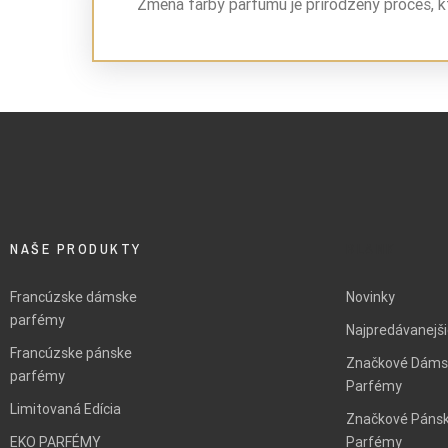
Zmena farby parfumu je prirodzený proces, k
NAŠE PRODUKTY
BLANK
Francúzske dámske
Novinky
parfémy
Najpredávanejš
Francúzske pánske
Značkové Dáms
parfémy
Parfémy
Limitovaná Edícia
Značkové Páns
EKO PARFÉMY
Parfémy