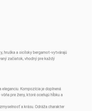
ty, hruška a sicílsky bergamot-vytvárajú
novaný začiatok, vhodný pre každý
a eleganciu. Kompozícia je doplnená
 vôňa pre ženy, ktoré oceňujú hĺbku a
 zmyselnosť a krásu. Odráža charakter