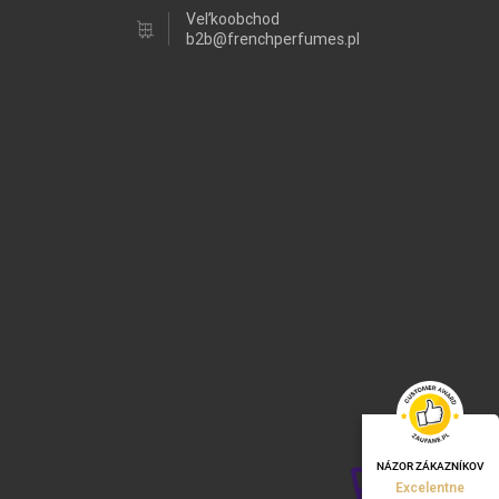
Veľkoobchod
b2b@frenchperfumes.pl
NÁZOR ZÁKAZNÍKOV
Excelentne