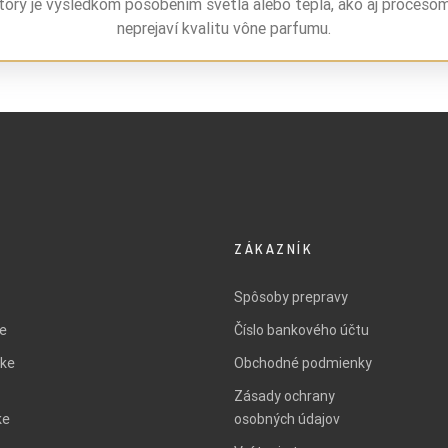
torý je výsledkom pôsobením svetla alebo tepla, ako aj proceso
neprejaví kvalitu vône parfumu.
ZÁKAZNÍK
Spôsoby prepravy
ie
Číslo bankového účtu
ke
Obchodné podmienky
Zásady ochrany
ke
osobných údajov