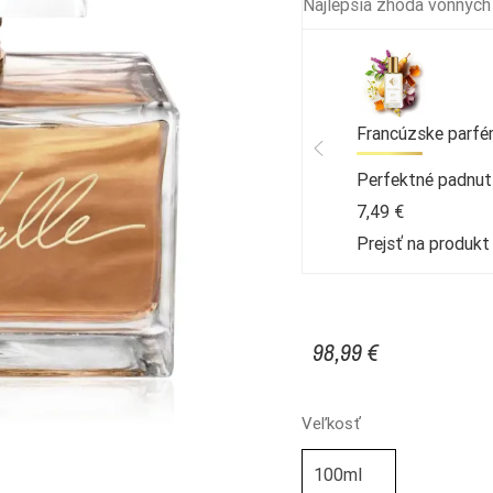
Najlepšia zhoda vonných
Francúzske parfé
Perfektné padnut
7,49 €
Prejsť na produk
98,99 €
Veľkosť
100ml