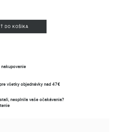
IŤ DO KOŠÍKA
é nakupovanie
re všetky objednávky nad 47€
stali, nesplnila vaše očakávania?
tenie