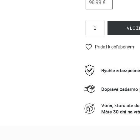
98,99 €
VLOŽ
Pridať k obľúbeným
Rýchle a bezpečn
Doprava zadarmo p
Vôňa, ktorú ste do
Máte 30 dní na vrá