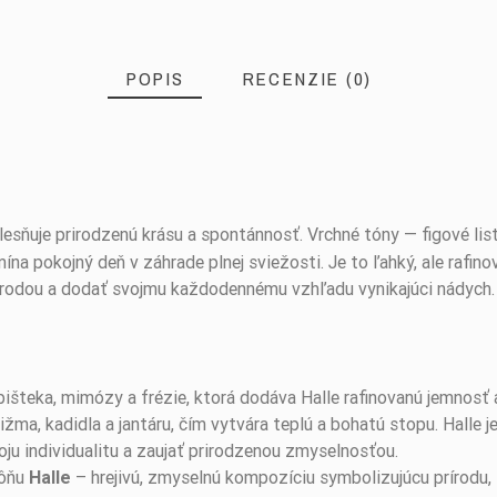
POPIS
RECENZIE (0)
elesňuje prirodzenú krásu a spontánnosť. Vrchné tóny — figové lis
ína pokojný deň v záhrade plnej sviežosti. Je to ľahký, ale rafi
rírodou a dodať svojmu každodennému vzhľadu vynikajúci nádych.
išteka, mimózy a frézie, ktorá dodáva Halle rafinovanú jemnosť 
ma, kadidla a jantáru, čím vytvára teplú a bohatú stopu. Halle je
oju individualitu a zaujať prirodzenou zmyselnosťou.
vôňu
– hrejivú, zmyselnú kompozíciu symbolizujúcu prírodu,
Halle