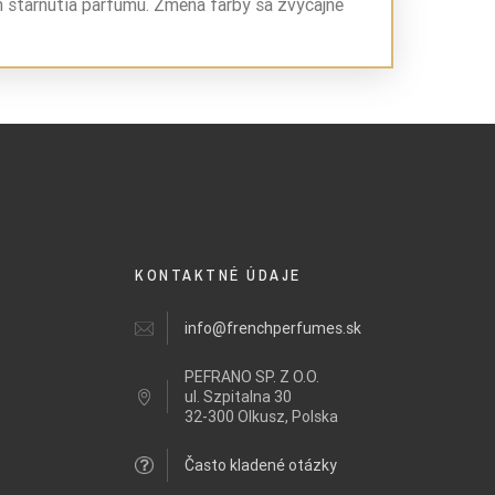
m starnutia parfumu. Zmena farby sa zvyčajne
KONTAKTNÉ ÚDAJE
info@frenchperfumes.sk
PEFRANO SP. Z O.O.
ul.
Szpitalna 30
32-300 Olkusz, Polska
Často kladené otázky