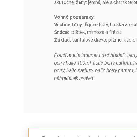
skutočnej ženy: jemná, ale s charaktero
Vonné poznámky:
figové listy, hruška a si
Vrchné tóny:
ibištek, mimóza a frézia
Srdce:
santalové drevo, pižmo, kadid
Základ:
Používatelia internetu tiež hľadali: berry
berry halle 100ml, halle berry parfum, ha
berry, halle parfum, halle berry parfum,
náhrada, ekvivalent.