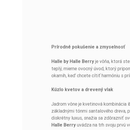
Prírodné pokušenie a zmyselnosť
BUĎTE PRVÝ, KTO NAPÍŠE RECENZIU!
je vôňa, ktorá st
Halle by Halle Berry
teplý, mierne ovocný úvod, ktorý pripom
okamih, keď chcete cítiť harmóniu s p
Kúzlo kvetov a drevený vlak
Jadrom vône je kvetinová kombinácia ib
základnými tónmi santalového dreva, piž
diskrétny luxus, snažia sa zdôrazniť sv
uvádza na trh svoju prvú 
Halle Berry