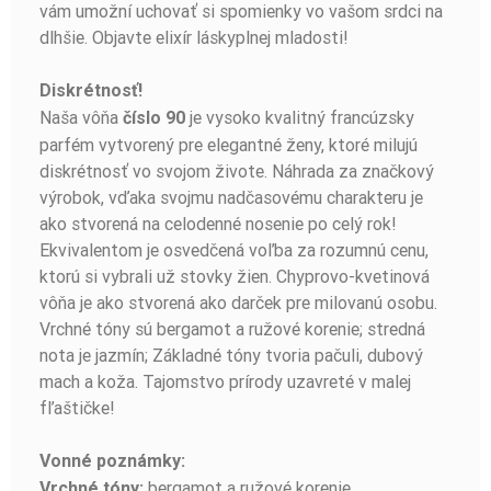
vám umožní uchovať si spomienky vo vašom srdci na
dlhšie. Objavte elixír láskyplnej mladosti!
Diskrétnosť!
Naša vôňa
je vysoko kvalitný francúzsky
číslo 90
parfém vytvorený pre elegantné ženy, ktoré milujú
diskrétnosť vo svojom živote. Náhrada za značkový
výrobok, vďaka svojmu nadčasovému charakteru je
ako stvorená na celodenné nosenie po celý rok!
Ekvivalentom je osvedčená voľba za rozumnú cenu,
ktorú si vybrali už stovky žien. Chyprovo-kvetinová
vôňa je ako stvorená ako darček pre milovanú osobu.
Vrchné tóny sú bergamot a ružové korenie; stredná
nota je jazmín; Základné tóny tvoria pačuli, dubový
mach a koža. Tajomstvo prírody uzavreté v malej
fľaštičke!
Vonné poznámky:
bergamot a ružové korenie
Vrchné tóny: