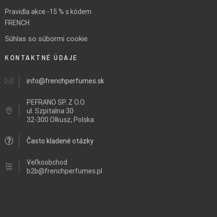
Pravidla akce -15 % s kódem
FRENCH
Súhlas so súbormi cookie
KONTAKTNÉ ÚDAJE
info@frenchperfumes.sk
PEFRANO SP. Z O.O.
ul.
Szpitalna 30
32-300 Olkusz, Polska
Často kladené otázky
Veľkoobchod
b2b@frenchperfumes.pl