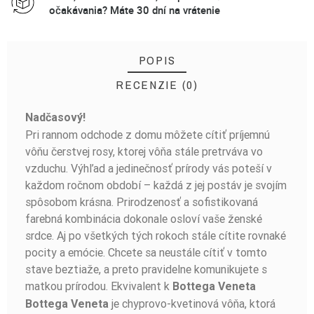
očakávania? Máte 30 dní na vrátenie
POPIS
RECENZIE (0)
Nadčasový!
BUĎTE PRVÝ, KTO NAPÍŠE RECENZIU!
Pri rannom odchode z domu môžete cítiť príjemnú
vôňu čerstvej rosy, ktorej vôňa stále pretrváva vo
vzduchu. Výhľad a jedinečnosť prírody vás poteší v
každom ročnom období – každá z jej postáv je svojím
spôsobom krásna. Prirodzenosť a sofistikovaná
farebná kombinácia dokonale osloví vaše ženské
srdce. Aj po všetkých tých rokoch stále cítite rovnaké
pocity a emócie. Chcete sa neustále cítiť v tomto
stave beztiaže, a preto pravidelne komunikujete s
matkou prírodou. Ekvivalent k
Bottega Veneta
je chyprovo-kvetinová vôňa, ktorá
Bottega Veneta