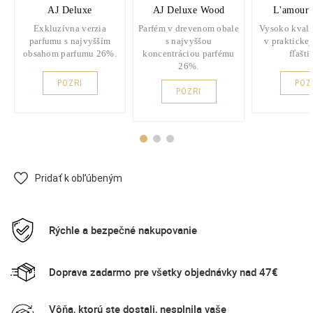
AJ Deluxe
AJ Deluxe Wood
L'amour 
Exkluzívna verzia
Parfém v drevenom obale
Vysoko kvali
parfumu s najvyšším
s najvyššou
v praktickej
obsahom parfumu 26%.
koncentráciou parfému
fľašti
26%.
POZRI
POZ
POZRI
Pridať k obľúbeným
Rýchle a bezpečné nakupovanie
Doprava zadarmo pre všetky objednávky nad 47€
Vôňa, ktorú ste dostali, nesplnila vaše