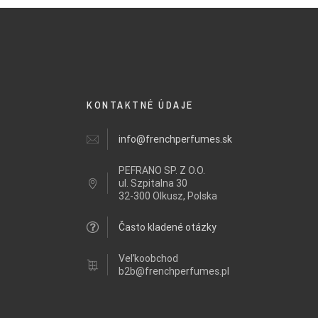
KONTAKTNÉ ÚDAJE
info@frenchperfumes.sk
PEFRANO SP. Z O.O.
ul.
Szpitalna 30
32-300 Olkusz, Polska
Často kladené otázky
Veľkoobchod
b2b@frenchperfumes.pl