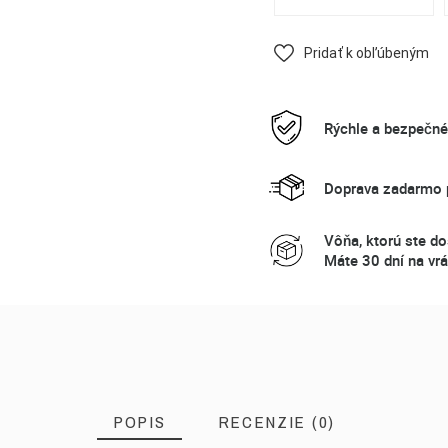
Pridať k obľúbeným
Rýchle a bezpečn
Doprava zadarmo p
Vôňa, ktorú ste do
Máte 30 dní na vrá
POPIS
RECENZIE (0)