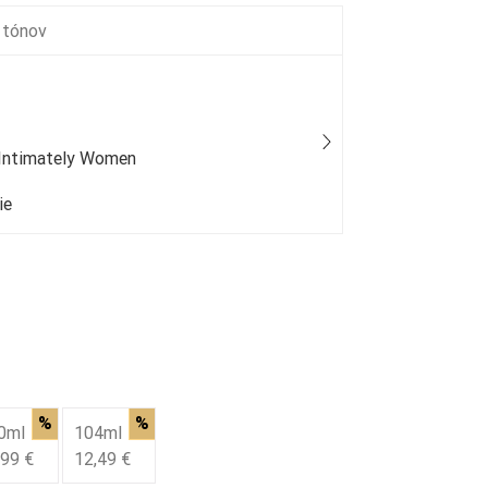
 tónov
 Intimately Women
Lacoste - T
ie
25 % bežný
%
%
0ml
104ml
,99 €
12,49 €