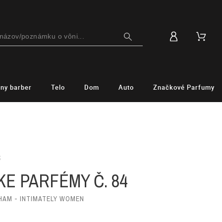
lny barber
Telo
Dom
Auto
Značkové Parfumy
S
E PARFÉMY Č. 84
HAM - INTIMATELY WOMEN