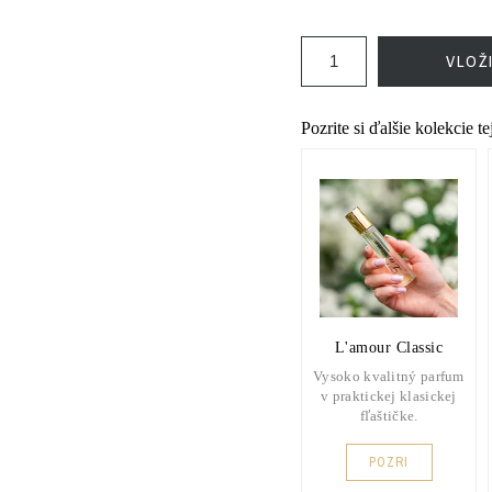
VLOŽ
Pozrite si ďalšie kolekcie t
L'amour Classic
Vysoko kvalitný parfum
v praktickej klasickej
fľaštičke.
POZRI