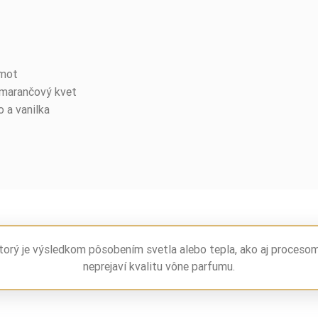
amot
pomarančový kvet
 a vanilka
torý je výsledkom pôsobením svetla alebo tepla, ako aj proceso
neprejaví kvalitu vône parfumu.