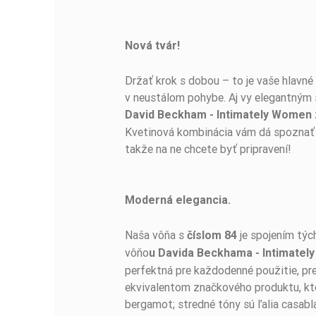
Nová tvár!
BUĎTE PRVÝ, KTO NAPÍŠE RECENZIU!
Držať krok s dobou – to je vaše hlavn
v neustálom pohybe. Aj vy elegantným 
David Beckham - Intimately Women
Kvetinová kombinácia vám dá spoznať v
takže na ne chcete byť pripravení!
Moderná elegancia.
Naša vôňa s
je spojením tých
číslom 84
vôňo
u Davida Beckhama - Intimate
perfektná pre každodenné použitie, pre
ekvivalentom značkového produktu, ktor
bergamot; stredné tóny sú ľalia casabl