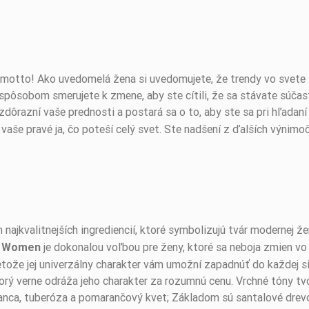
é motto! Ako uvedomelá žena si uvedomujete, že trendy vo svete 
spôsobom smerujete k zmene, aby ste cítili, že sa stávate súčas
zdôrazní vaše prednosti a postará sa o to, aby ste sa pri hľadaní s
aše pravé ja, čo poteší celý svet. Ste nadšení z ďalších výni
 najkvalitnejších ingrediencií, ktoré symbolizujú tvár modernej 
je dokonalou voľbou pre ženy, ktoré sa neboja zmien v
ly Women
tože jej univerzálny charakter vám umožní zapadnúť do každej sit
ý verne odráža jeho charakter za rozumnú cenu. Vrchné tóny tvor
anca, tuberóza a pomarančový kvet; Základom sú santalové drevo,