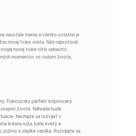
sa neustále menia a všetko ostatné je
ťou novej tváre sveta. Náš náprotivok
vojej novej tváre cítili sebaisto.
močných momentov vo vašom živote,
ženy. Francúzsky parfém inšpirovaný
o svojom živote. Náhrada bude
uácie. Nechajte sa rozvíjať s
ia krásna ruža, biele kvety a
 pižmo a sladká vanilka. Rozvíjajte sa