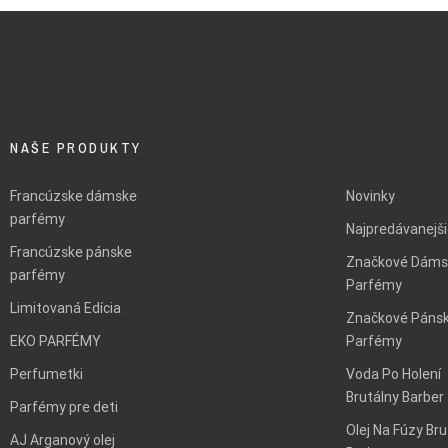
NAŠE PRODUKTY
BLANK
Francúzske dámske
Novinky
parfémy
Najpredávanejš
Francúzske pánske
Značkové Dáms
parfémy
Parfémy
Limitovaná Edícia
Značkové Páns
EKO PARFÉMY
Parfémy
Perfumetki
Voda Po Holení
Brutálny Barber
Parfémy pre deti
Olej Na Fúzy Bru
AJ Arganový olej