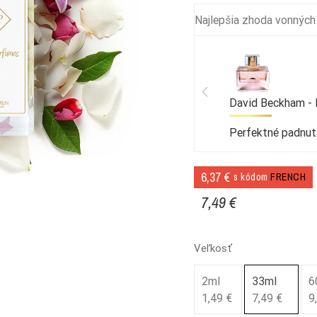
Najlepšia zhoda vonných
David Beckham -
Perfektné padnut
6,37 €
s kódom
FRENCH
7,49 €
Veľkosť
2ml
33ml
6
1,49 €
7,49 €
9