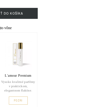
IŤ DO KOŠÍKA
ejto vône
L'amour Premium
Vysoko kvalitné parfémy
v praktickom,
elegantnom flakóne.
POZRI