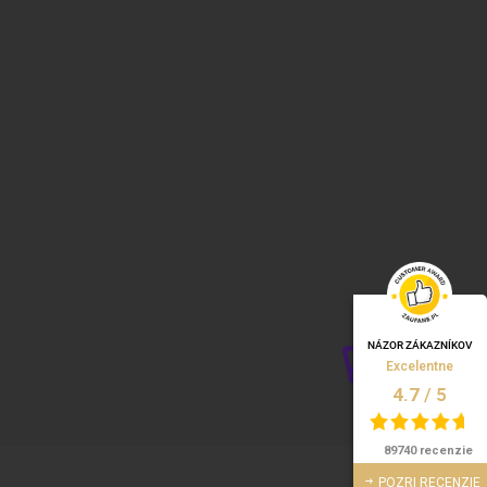
NÁZOR ZÁKAZNÍKOV
Excelentne
/
5
4.7
89740 recenzie
POZRI RECENZIE