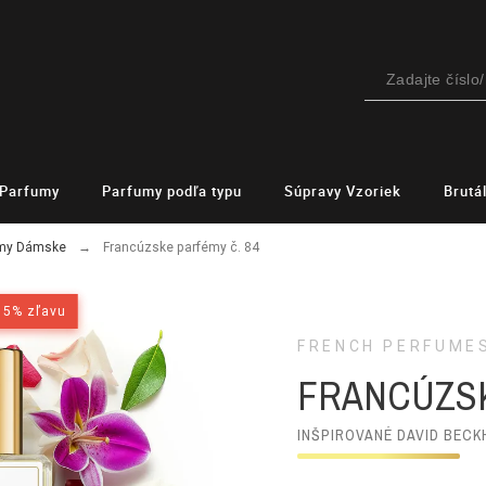
Parfumy
Parfumy podľa typu
Súpravy Vzoriek
Brutá
émy Dámske
Francúzske parfémy č. 84
15% zľavu
15% zľavu
FRENCH PERFUME
FRANCÚZSK
INŠPIROVANÉ DAVID BECK