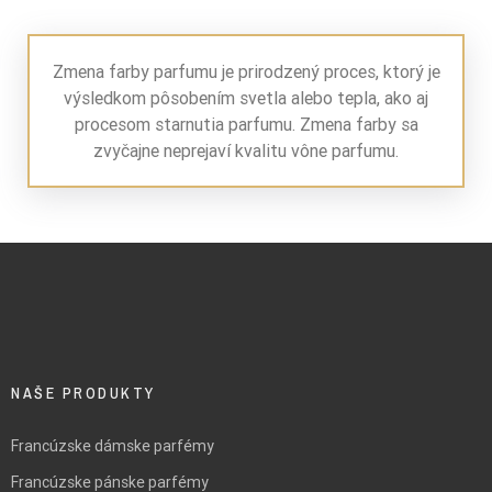
Zmena farby parfumu je prirodzený proces, ktorý je
výsledkom pôsobením svetla alebo tepla, ako aj
procesom starnutia parfumu. Zmena farby sa
zvyčajne neprejaví kvalitu vône parfumu.
NAŠE PRODUKTY
Francúzske dámske parfémy
Francúzske pánske parfémy