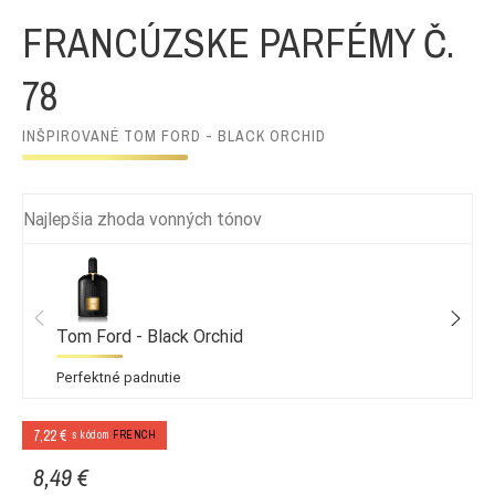
FRANCÚZSKE PARFÉMY Č.
78
INŠPIROVANÉ TOM FORD - BLACK ORCHID
Najlepšia zhoda vonných tónov
Tom Ford - Black Orchid
Perfektné padnutie
7,22 €
s kódom
FRENCH
8,49 €