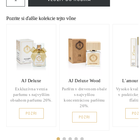
Pozrite si ďalšie kolekcie tejto vône
AJ Deluxe
AJ Deluxe Wood
L'amour 
Exkluzívna verzia
Parfém v drevenom obale
Vysoko kvali
parfumu s najvyšším
s najvyššou
v praktickej
obsahom parfumu 26%.
koncentráciou parfému
fľašti
26%.
POZRI
POZ
POZRI