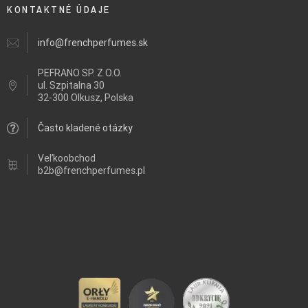
KONTAKTNÉ ÚDAJE
info@frenchperfumes.sk
PEFRANO SP. Z O.O.
ul.
Szpitalna 30
32-300 Olkusz, Polska
Často kladené otázky
Veľkoobchod
b2b@frenchperfumes.pl