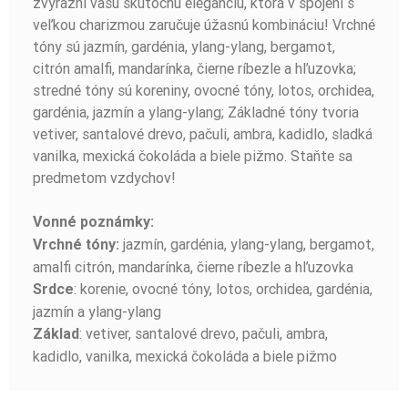
zvýrazní vašu skutočnú eleganciu, ktorá v spojení s
veľkou charizmou zaručuje úžasnú kombináciu! Vrchné
tóny sú jazmín, gardénia, ylang-ylang, bergamot,
citrón amalfi, mandarínka, čierne ríbezle a hľuzovka;
stredné tóny sú koreniny, ovocné tóny, lotos, orchidea,
gardénia, jazmín a ylang-ylang; Základné tóny tvoria
vetiver, santalové drevo, pačuli, ambra, kadidlo, sladká
vanilka, mexická čokoláda a biele pižmo. Staňte sa
predmetom vzdychov!
Vonné poznámky:
jazmín, gardénia, ylang-ylang, bergamot,
Vrchné tóny:
amalfi citrón, mandarínka, čierne ríbezle a hľuzovka
: korenie, ovocné tóny, lotos, orchidea, gardénia,
Srdce
jazmín a ylang-ylang
: vetiver, santalové drevo, pačuli, ambra,
Základ
kadidlo, vanilka, mexická čokoláda a biele pižmo