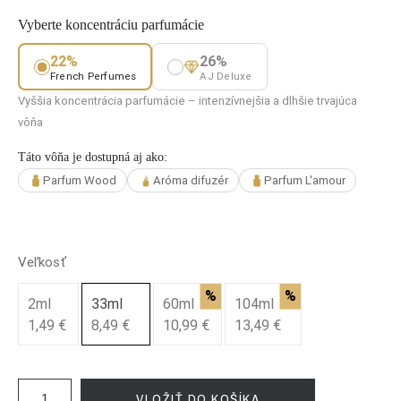
Vyberte koncentráciu parfumácie
22%
26%
French Perfumes
AJ Deluxe
Vyššia koncentrácia parfumácie – intenzívnejšia a dlhšie trvajúca
vôňa
Táto vôňa je dostupná aj ako:
Parfum Wood
Aróma difuzér
Parfum L'amour
Veľkosť
%
%
2ml
33ml
60ml
104ml
1,49 €
8,49 €
10,99 €
13,49 €
VLOŽIŤ DO KOŠÍKA