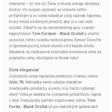
charizma – to ste vy! Žena, o ktorej snívajú desiatky
mužov. Vo svojom správaní sa stávate veľmi
príťažlivým a vo vašej nálade je vždy náznak tajomna,
ktorý môže ostatných prinútiť, aby si o vás veľa
mysleli. Zahaľte sa do neodolateľnej aury s naším
náprotivkom
a staňte
Tom Fordom - Black Orchid
sa počas tohto sviatku nedostupnou ženou! Dovoľte
si úprimné pocity, ktoré chcete cítiť každú chvíľu.
Moderná, no nadčasová orientálno-kvetinová vôňa za
prijateľnú cenu, dostupná na dosah ruky!
Čistá elegancia!
Zvýraznite svoje najväčšie prednosti s našou vôňou
Náhradka verne odráža charakter
číslo 78.
značkového produktu, a preto si ju často vyberajú
ženy! Vôňa je ideálna na významné príležitosti, najmä
v lete. Francúzsky parfém inšpirovaný vôňou
Tom
už po niekoľkých aplikáciách
Forda - Black Orchid