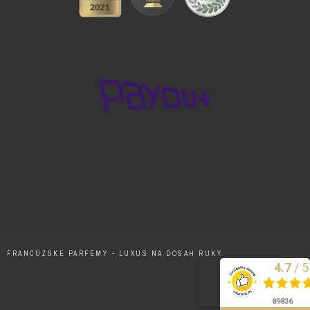
FRANCÚZSKE PARFÉMY - LUXUS NA DOSAH RUKY
/
5
4.7
Excelentne
89836