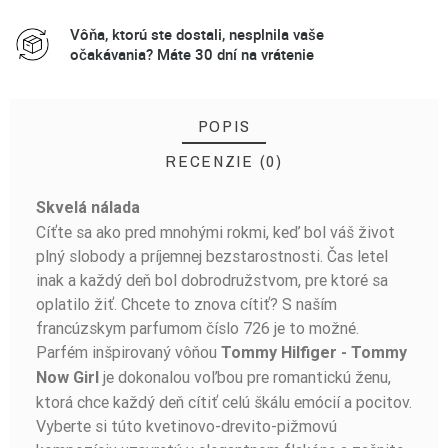
Vôňa, ktorú ste dostali, nesplnila vaše
očakávania? Máte 30 dní na vrátenie
POPIS
RECENZIE (0)
Skvelá nálada
BUĎTE PRVÝ, KTO NAPÍŠE RECENZIU!
Cíťte sa ako pred mnohými rokmi, keď bol váš život
plný slobody a príjemnej bezstarostnosti. Čas letel
inak a každý deň bol dobrodružstvom, pre ktoré sa
oplatilo žiť. Chcete to znova cítiť? S naším
francúzskym parfumom číslo 726 je to možné.
Parfém inšpirovaný vôňou
Tommy Hilfiger - Tommy
je dokonalou voľbou pre romantickú ženu,
Now Girl
ktorá chce každý deň cítiť celú škálu emócií a pocitov.
Vyberte si túto kvetinovo-drevito-pižmovú