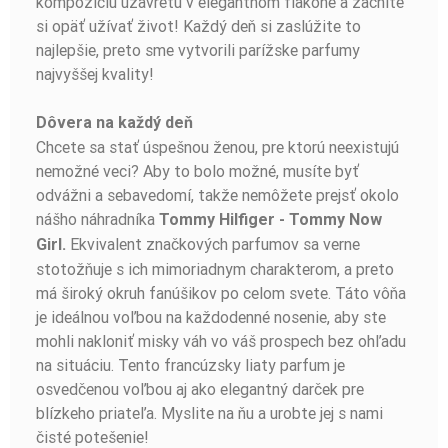
kompozíciu uzavretú v elegantnom flakóne a začnite
si opäť užívať život! Každý deň si zaslúžite to
najlepšie, preto sme vytvorili parížske parfumy
najvyššej kvality!
Dôvera na každý deň
Chcete sa stať úspešnou ženou, pre ktorú neexistujú
nemožné veci? Aby to bolo možné, musíte byť
odvážni a sebavedomí, takže nemôžete prejsť okolo
nášho náhradníka
Tommy Hilfiger - Tommy Now
Ekvivalent značkových parfumov sa verne
Girl.
stotožňuje s ich mimoriadnym charakterom, a preto
má široký okruh fanúšikov po celom svete. Táto vôňa
je ideálnou voľbou na každodenné nosenie, aby ste
mohli nakloniť misky váh vo váš prospech bez ohľadu
na situáciu. Tento francúzsky liaty parfum je
osvedčenou voľbou aj ako elegantný darček pre
blízkeho priateľa. Myslite na ňu a urobte jej s nami
čisté potešenie!