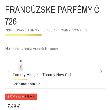
FRANCÚZSKE PARFÉMY Č.
726
INŠPIROVANÉ TOMMY HILFIGER - TOMMY NOW GIRL
Najlepšia zhoda vonných tónov
Tommy Hilfiger - Tommy Now Girl
Perfektné padnutie
6,37 €
s kódom
FRENCH
7,49 €