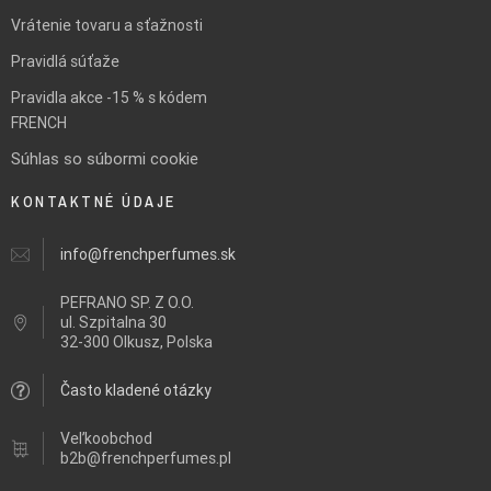
Vrátenie tovaru a sťažnosti
Pravidlá súťaže
Pravidla akce -15 % s kódem
FRENCH
Súhlas so súbormi cookie
KONTAKTNÉ ÚDAJE
info@frenchperfumes.sk
PEFRANO SP. Z O.O.
ul.
Szpitalna 30
32-300 Olkusz, Polska
Často kladené otázky
Veľkoobchod
b2b@frenchperfumes.pl