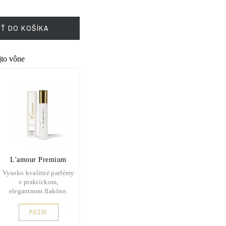
IŤ DO KOŠÍKA
ejto vône
L'amour Premium
Vysoko kvalitné parfémy
v praktickom,
elegantnom flakóne.
POZRI