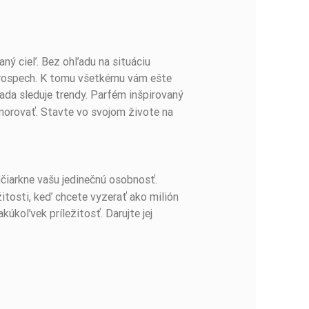
aný cieľ. Bez ohľadu na situáciu
prospech. K tomu všetkému vám ešte
ada sleduje trendy. Parfém inšpirovaný
norovať. Stavte vo svojom živote na
dčiarkne vašu jedinečnú osobnosť.
itosti, keď chcete vyzerať ako milión
kúkoľvek príležitosť. Darujte jej