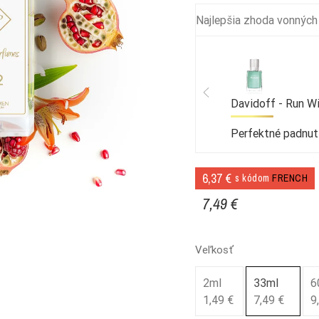
Najlepšia zhoda vonných
Davidoff - Run Wi
Perfektné padnut
6,37 €
s kódom
FRENCH
7,49 €
Veľkosť
2ml
33ml
6
1,49 €
7,49 €
9