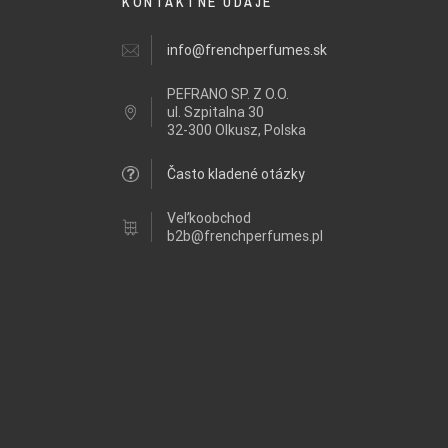
KONTAKTNÉ ÚDAJE
info@frenchperfumes.sk
PEFRANO SP. Z O.O.
ul.
Szpitalna 30
32-300 Olkusz, Polska
Často kladené otázky
Veľkoobchod
b2b@frenchperfumes.pl