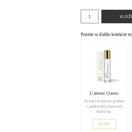
VLOŽ
Pozrite si ďalšie kolekcie t
L'amour Classic
Vysoko kvalitný parfum
v praktickej klasickej
fľaštičke.
POZRI