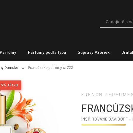
Parfumy
Parfumy podľa typu
Súpravy Vzoriek
Brutá
émy Dámske
Francúzske parfémy č. 722
15% zľavu
15% zľavu
FRENCH PERFUME
FRANCÚZSK
INŠPIROVANÉ DAVIDOFF -