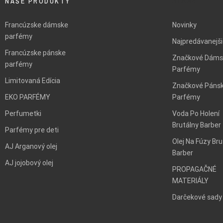
NAŠE PRODUKTY
BLANK
Francúzske dámske
Novinky
parfémy
Najpredávanejš
Francúzske pánske
Značkové Dáms
parfémy
Parfémy
Limitovaná Edícia
Značkové Páns
EKO PARFÉMY
Parfémy
Perfumetki
Voda Po Holení
Brutálny Barber
Parfémy pre deti
Olej Na Fúzy Bru
AJ Arganový olej
Barber
AJ jojobový olej
PROPAGAČNÉ
MATERIÁLY
Darčekové sady