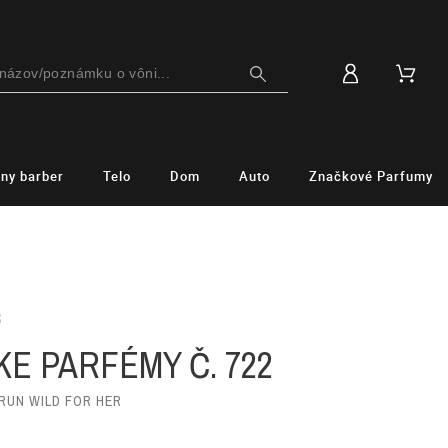
lny barber
Telo
Dom
Auto
Značkové Parfumy
S
E PARFÉMY Č. 722
 RUN WILD FOR HER