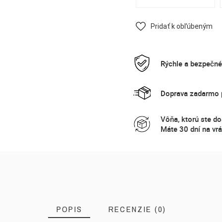
Pridať k obľúbeným
Rýchle a bezpečn
Doprava zadarmo p
Vôňa, ktorú ste do
Máte 30 dní na vrá
POPIS
RECENZIE (0)