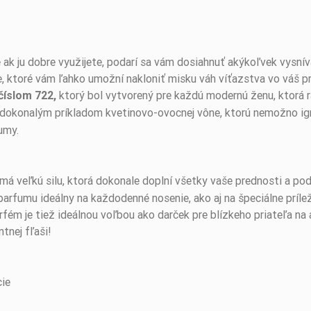
 ak ju dobre využijete, podarí sa vám dosiahnuť akýkoľvek vysnív
e, ktoré vám ľahko umožní nakloniť misku váh víťazstva vo váš 
ktorý bol vytvorený pre každú modernú ženu, ktorá r
číslom 722,
 dokonalým príkladom kvetinovo-ovocnej vône, ktorú nemožno ig
fumy.
má veľkú silu, ktorá dokonale doplní všetky vaše prednosti a po
rfumu ideálny na každodenné nosenie, ako aj na špeciálne prílež
fém je tiež ideálnou voľbou ako darček pre blízkeho priateľa na a
tnej fľaši!
cie