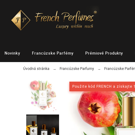
Novinky
Francúzske Parfémy
Prémiové Produkty
Úvodná stránka
Francúzske Parfumy
Francúzske Parf
Použite kód FRENCH a získajte 
Použite kód FRENCH a získajte 