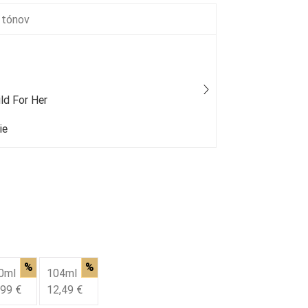
 tónov
ld For Her
Lacoste - T
ie
25 % bežný
%
%
0ml
104ml
,99 €
12,49 €