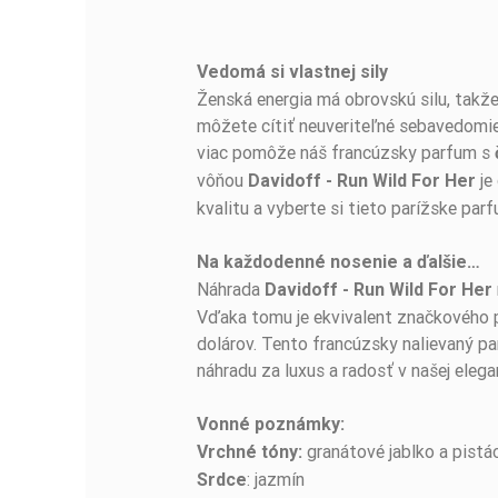
Vedomá si vlastnej sily
BUĎTE PRVÝ, KTO NAPÍŠE RECENZIU!
Ženská energia má obrovskú silu, takže
môžete cítiť neuveriteľné sebavedomi
viac pomôže náš francúzsky parfum s
vôňou
je
Davidoff - Run Wild For Her
kvalitu a vyberte si tieto parížske par
Na každodenné nosenie a ďalšie…
Náhrada
Davidoff - Run Wild For Her
Vďaka tomu je ekvivalent značkového pa
dolárov. Tento francúzsky nalievaný par
náhradu za luxus a radosť v našej elegan
Vonné poznámky:
granátové jablko a pistá
Vrchné tóny:
: jazmín
Srdce