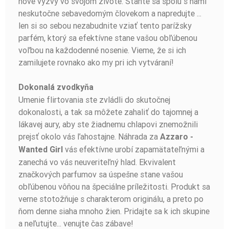
nové výzvy vo svojom živote. Staňte sa spolu s nami
neskutočne sebavedomým človekom a napredujte ...
len si so sebou nezabudnite vziať tento parížsky
parfém, ktorý sa efektívne stane vašou obľúbenou
voľbou na každodenné nosenie. Vieme, že si ich
zamilujete rovnako ako my pri ich vytváraní!
Dokonalá zvodkyňa
Umenie flirtovania ste zvládli do skutočnej
dokonalosti, a tak sa môžete zahaliť do tajomnej a
lákavej aury, aby ste žiadnemu chlapovi znemožnili
prejsť okolo vás ľahostajne. Náhrada za
Azzaro -
vás efektívne urobí zapamätateľnými a
Wanted Girl
zanechá vo vás neuveriteľný hlad. Ekvivalent
značkových parfumov sa úspešne stane vašou
obľúbenou vôňou na špeciálne príležitosti. Produkt sa
verne stotožňuje s charakterom originálu, a preto po
ňom denne siaha mnoho žien. Pridajte sa k ich skupine
a neľutujte... venujte čas zábave!