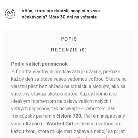
Vôňa, ktorú ste dostali, nesplnila vaše
očakávania? Máte 30 dní na vrátenie
POPIS
RECENZIE (0)
Podľa vašich podmienok
BUĎTE PRVÝ, KTO NAPÍŠE RECENZIU!
Žiť podľa vlastných predsavzatí je úžasné, pretože
každý deň sa stáva vašou vedomou voľbou. Stavte na
vlastnú päsť bez ohľadu na situáciu a sledujte, ako sa
vaše sny stávajú skutočnosťou. Každý moment je
ideálnym momentom na oslavu vašich malých i
veľkých úspechov, tak nečakajte – vyberte si náš
francúzsky parfum s
Parfém inšpirovaný
číslom 720.
vôňou
je ideálnou voľbou pre
Azzaro - Wanted Girl
každú ženu, ktorá miluje mať zábava a nebojí sa prijať