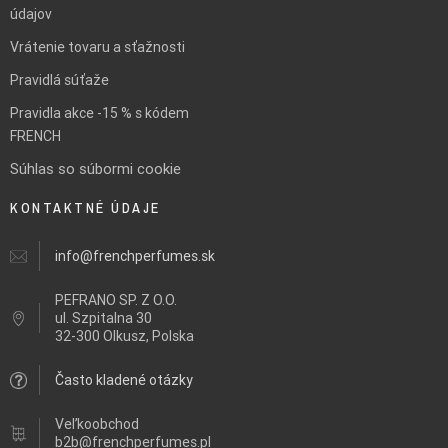
údajov
Vrátenie tovaru a sťažnosti
Pravidlá súťaže
Pravidla akce -15 % s kódem
FRENCH
Súhlas so súbormi cookie
KONTAKTNÉ ÚDAJE
info@frenchperfumes.sk
PEFRANO SP. Z O.O.
ul.
Szpitalna 30
32-300 Olkusz, Polska
Často kladené otázky
Veľkoobchod
b2b@frenchperfumes.pl