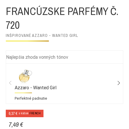
FRANCÚZSKE PARFÉMY Č.
720
INŠPIROVANÉ AZZARO - WANTED GIRL
Najlepšia zhoda vonných tónov
Azzaro - Wanted Girl
Perfektné padnutie
6,37 €
s kódom
FRENCH
7,49 €