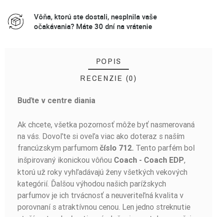
Vôňa, ktorú ste dostali, nesplnila vaše
očakávania? Máte 30 dní na vrátenie
POPIS
RECENZIE (0)
Buďte v centre diania
BUĎTE PRVÝ, KTO NAPÍŠE RECENZIU!
Ak chcete, všetka pozornosť môže byť nasmerovaná
na vás. Dovoľte si oveľa viac ako doteraz s naším
francúzskym parfumom
Tento parfém bol
číslo 712.
inšpirovaný ikonickou vôňou
,
Coach - Coach EDP
ktorú už roky vyhľadávajú ženy všetkých vekových
kategórií. Ďalšou výhodou našich parížskych
parfumov je ich trvácnosť a neuveriteľná kvalita v
porovnaní s atraktívnou cenou. Len jedno streknutie