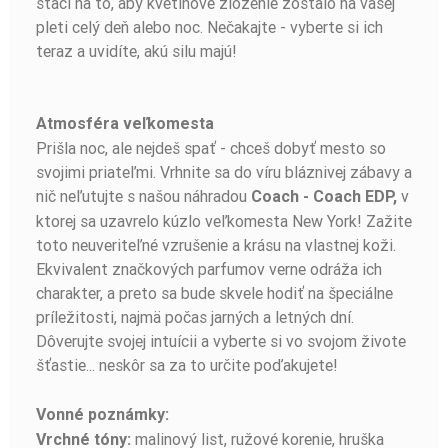
stačí na to, aby kvetinové zloženie zostalo na vašej
pleti celý deň alebo noc. Nečakajte - vyberte si ich
teraz a uvidíte, akú silu majú!
Atmosféra veľkomesta
Prišla noc, ale nejdeš spať - chceš dobyť mesto so
svojimi priateľmi. Vrhnite sa do víru bláznivej zábavy a
nič neľutujte s našou náhradou
v
Coach - Coach EDP,
ktorej sa uzavrelo kúzlo veľkomesta New York! Zažite
toto neuveriteľné vzrušenie a krásu na vlastnej koži.
Ekvivalent značkových parfumov verne odráža ich
charakter, a preto sa bude skvele hodiť na špeciálne
príležitosti, najmä počas jarných a letných dní.
Dôverujte svojej intuícii a vyberte si vo svojom živote
šťastie... neskôr sa za to určite poďakujete!
Vonné poznámky:
malinový list, ružové korenie, hruška
Vrchné tóny: