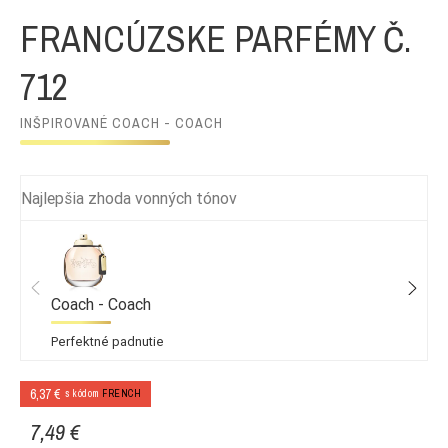
FRANCÚZSKE PARFÉMY Č.
712
INŠPIROVANÉ COACH - COACH
Najlepšia zhoda vonných tónov
Coach - Coach
Perfektné padnutie
6,37 €
s kódom
FRENCH
7,49 €