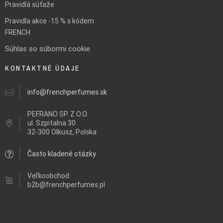
Pravidlá súťaže
Pravidla akce -15 % s kódem
FRENCH
Súhlas so súbormi cookie
KONTAKTNÉ ÚDAJE
info@frenchperfumes.sk
PEFRANO SP. Z O.O.
ul.
Szpitalna 30
32-300 Olkusz, Polska
Často kladené otázky
Veľkoobchod
b2b@frenchperfumes.pl