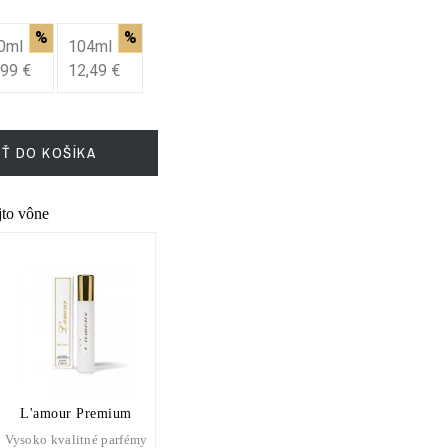
%
%
0ml
104ml
,99 €
12,49 €
IŤ DO KOŠÍKA
ejto vône
L'amour Premium
Vysoko kvalitné parfémy