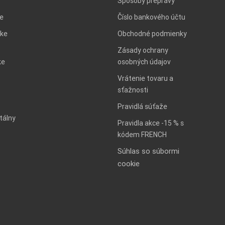
Spôsoby prepravy
ie
Číslo bankového účtu
ke
Obchodné podmienky
Zásady ochrany
ke
osobných údajov
Vrátenie tovaru a
sťažnosti
Pravidlá súťaže
tálny
Pravidla akce -15 % s
kódem FRENCH
Súhlas so súbormi
cookie