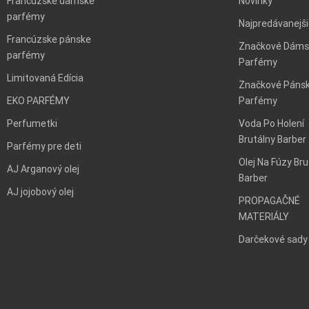
Francúzske dámske
Novinky
parfémy
Najpredávanejš
Francúzske pánske
Značkové Dáms
parfémy
Parfémy
Limitovaná Edícia
Značkové Páns
EKO PARFÉMY
Parfémy
Perfumetki
Voda Po Holení
Brutálny Barber
Parfémy pre deti
Olej Na Fúzy Bru
AJ Arganový olej
Barber
AJ jojobový olej
PROPAGAČNÉ
MATERIÁLY
Darčekové sady