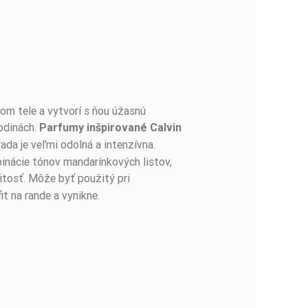
šom tele a vytvorí s ňou úžasnú
hodinách.
Parfumy inšpirované Calvin
ada je veľmi odolná a intenzívna.
mbinácie tónov mandarínkových listov,
žitosť. Môže byť použitý pri
t na rande a vynikne.