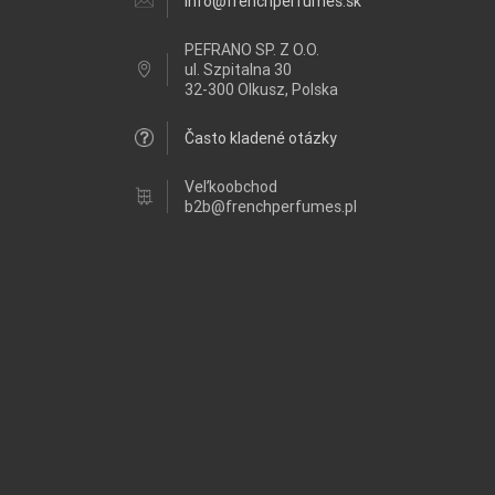
info@frenchperfumes.sk
PEFRANO SP. Z O.O.
ul.
Szpitalna 30
32-300 Olkusz, Polska
Často kladené otázky
Veľkoobchod
b2b@frenchperfumes.pl