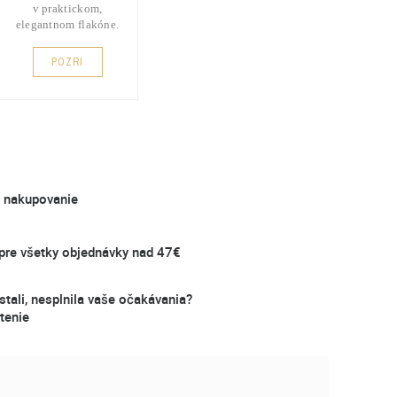
v praktickom,
elegantnom flakóne.
POZRI
é nakupovanie
re všetky objednávky nad 47€
stali, nesplnila vaše očakávania?
tenie