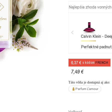
Najlepšia zhoda vonných
Calvin Klein - De
Perfektné padnut
6,37 €
s kódom
FRENCH
7,49 €
Táto vôňa je dostupná aj ako:
Parfum L'amour
Veľkosť