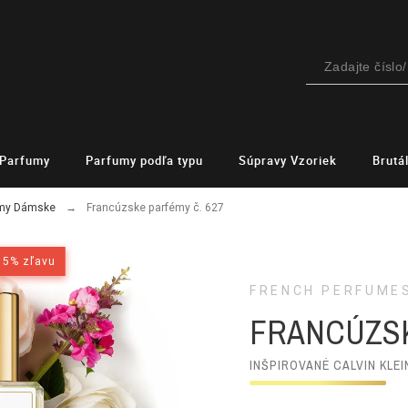
Parfumy
Parfumy podľa typu
Súpravy Vzoriek
Brutá
émy Dámske
Francúzske parfémy č. 627
15% zľavu
15% zľavu
FRENCH PERFUME
FRANCÚZSK
INŠPIROVANÉ CALVIN KLEI