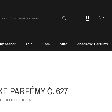
lny barber
Telo
Dom
Auto
Značkové Parfumy
S
E PARFÉMY Č. 627
N - DEEP EUPHORIA