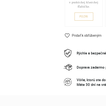
v praktickej klasickej
fľaštičke.
POZRI
Pridať k obľúbeným
Rýchle a bezpečn
Doprava zadarmo p
Vôňa, ktorú ste do
Máte 30 dní na vrá