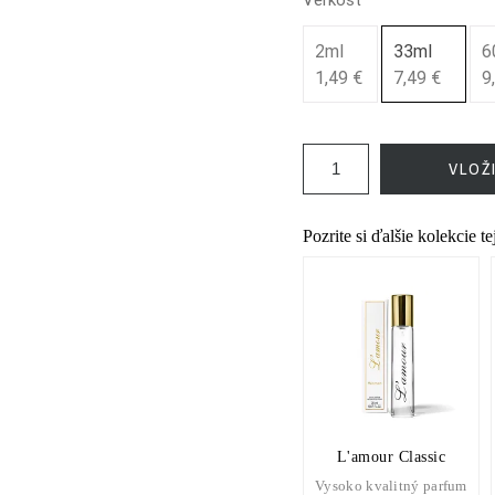
2ml
33ml
6
1,49 €
7,49 €
9
VLOŽ
Pozrite si ďalšie kolekcie t
L'amour Classic
Vysoko kvalitný parfum