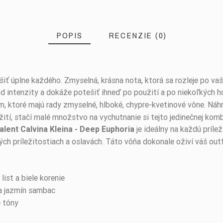
POPIS
RECENZIE (0)
iť úplne každého. Zmyselná, krásna nota, ktorá sa rozleje po va
 od intenzity a dokáže potešiť ihneď po použití a po niekoľkých 
, ktoré majú rady zmyselné, hlboké, chypre-kvetinové vône. Náhr
užití, stačí malé množstvo na vychutnanie si tejto jedinečnej ko
je ideálny na každú príle
alent Calvina Kleina - Deep Euphoria
 príležitostiach a oslavách. Táto vôňa dokonale oživí váš outfi
ist a biele korenie
e a jazmín sambac
é tóny