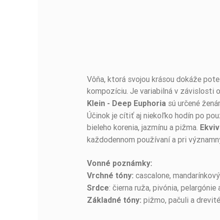
Vôňa, ktorá svojou krásou dokáže poteš
BUĎTE PRVÝ, KTO NAPÍŠE RECENZIU!
kompozíciu. Je variabilná v závislosti
sú určené ženám
Klein - Deep Euphoria
Účinok je cítiť aj niekoľko hodín po po
bieleho korenia, jazmínu a pižma.
Ekviv
každodennom používaní a pri významných
Vonné poznámky:
cascalone, mandarínkový l
Vrchné tóny:
: čierna ruža, pivónia, pelargóni
Srdce
pižmo, pačuli a drevit
Základné tóny: