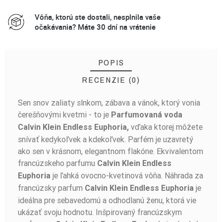
Vôňa, ktorú ste dostali, nesplnila vaše
očakávania? Máte 30 dní na vrátenie
POPIS
RECENZIE (0)
Sen snov zaliaty slnkom, zábava a vánok, ktorý vonia
BUĎTE PRVÝ, KTO NAPÍŠE RECENZIU!
čerešňovými kvetmi - to je
Parfumovaná voda
vďaka ktorej môžete
Calvin Klein Endless Euphoria,
snívať kedykoľvek a kdekoľvek. Parfém je uzavretý
ako sen v krásnom, elegantnom flakóne. Ekvivalentom
francúzskeho parfumu
Calvin Klein Endless
je ľahká ovocno-kvetinová vôňa. Náhrada za
Euphoria
francúzsky parfum
je
Calvin Klein Endless Euphoria
ideálna pre sebavedomú a odhodlanú ženu, ktorá vie
ukázať svoju hodnotu. Inšpirovaný francúzskym