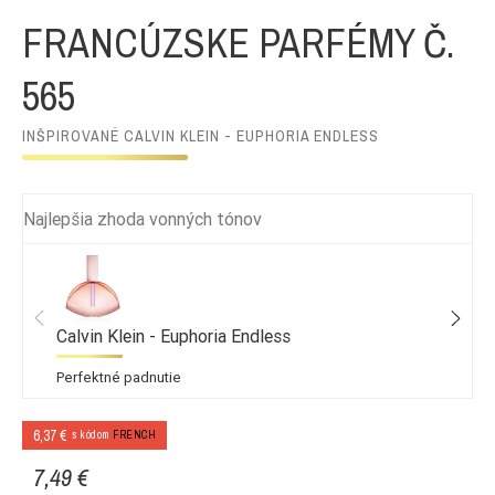
FRANCÚZSKE PARFÉMY Č.
565
INŠPIROVANÉ CALVIN KLEIN - EUPHORIA ENDLESS
Najlepšia zhoda vonných tónov
Calvin Klein - Euphoria Endless
Perfektné padnutie
6,37 €
s kódom
FRENCH
7,49 €