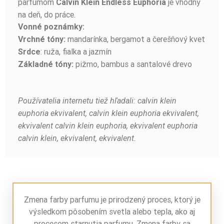
parfumom
je vhodný
Calvin Klein Endless Euphoria
na deň, do práce.
Vonné poznámky:
mandarínka, bergamot a čerešňový kvet
Vrchné tóny:
: ruža, fialka a jazmín
Srdce
pižmo, bambus a santalové drevo
Základné tóny:
Používatelia internetu tiež hľadali: calvin klein
euphoria ekvivalent, calvin klein euphoria ekvivalent,
ekvivalent calvin klein euphoria, ekvivalent euphoria
calvin klein, ekvivalent, ekvivalent.
Zmena farby parfumu je prirodzený proces, ktorý je
výsledkom pôsobením svetla alebo tepla, ako aj
procesom starnutia parfumu. Zmena farby sa