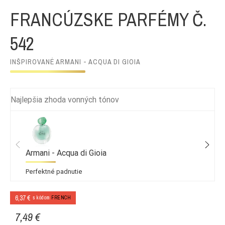
FRANCÚZSKE PARFÉMY Č.
542
INŠPIROVANÉ ARMANI - ACQUA DI GIOIA
Najlepšia zhoda vonných tónov
Armani - Acqua di Gioia
Perfektné padnutie
6,37 €
s kódom
FRENCH
7,49 €