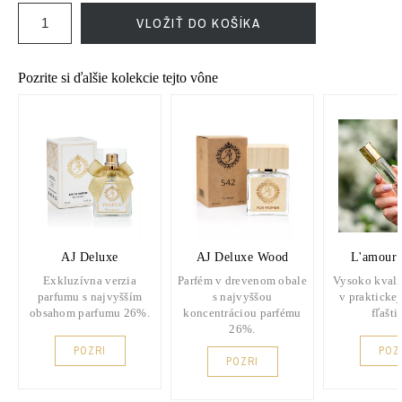
VLOŽIŤ DO KOŠÍKA
Pozrite si ďalšie kolekcie tejto vône
AJ Deluxe
AJ Deluxe Wood
L'amour 
Exkluzívna verzia
Parfém v drevenom obale
Vysoko kvali
parfumu s najvyšším
s najvyššou
v praktickej
obsahom parfumu 26%.
koncentráciou parfému
fľašti
26%.
POZRI
POZ
POZRI