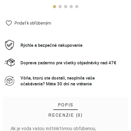
Pridať k obľúbeným
Rýchle a bezpečné nakupovanie
Doprava zadarmo pre všetky objednávky nad 47€
Vôňa, ktorú ste dostali, nesplnila vaše
očakávania? Máte 30 dní na vrátenie
POPIS
RECENZIE (0)
Ak je voda vašou inštinktívnou obľúbenou,
BUĎTE PRVÝ, KTO NAPÍŠE RECENZIU!