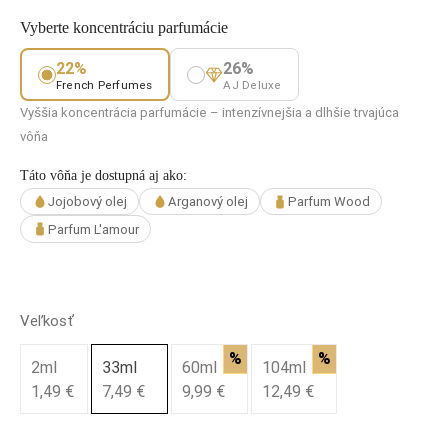
Vyberte koncentráciu parfumácie
22%
26%
French Perfumes
AJ Deluxe
Vyššia koncentrácia parfumácie – intenzívnejšia a dlhšie trvajúca
vôňa
Táto vôňa je dostupná aj ako:
Jojobový olej
Arganový olej
Parfum Wood
Parfum L'amour
Veľkosť
%
%
2ml
33ml
60ml
104ml
1,49 €
7,49 €
9,99 €
12,49 €