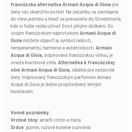
pre
francúzska alternatíva Armani Acqua di Gioia
ženy vás okamžite poteší. Na začiatku sa zamilujete
do vône jazmínu a hneď sa presuniete do Stredomoria,
kde si ľudia vedia užívať život plnými dúškami. So
svojím francúzskym náprotivkom
Armani Acqua di
môžete objaviť aj symbol radosti,
Gioia
temperamentu, harmónie a autentickosti.
Armani
inšpirovaná francúzskou vôňou, je
Acqua di Gioia,
svieža kvetinová vôňa.
Alternatíva k francúzskej
ideálna pre nezávislé
vôni Armani Acqua di Gioia,
ženy. Inšpirovaný francúzskym parfumom Armani
Acqua di Gioia je dobre prispôsobený letným
horúčavám.
Vonné poznámky:
amalfi citrón a mäta
Vrchné tóny:
: jazmín, ružové korenie a pivónia
Srdce