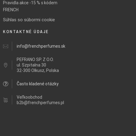
Pravidla akce -15 % s kódem
FRENCH
Súhlas so súbormi cookie
KONTAKTNÉ ÚDAJE
info@frenchperfumes.sk
PEFRANO SP. Z O.O.
ul.
Szpitalna 30
32-300 Olkusz, Polska
Často kladené otázky
Veľkoobchod
b2b@frenchperfumes.pl