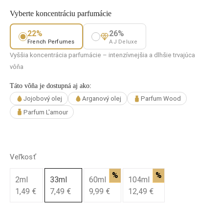
Vyberte koncentráciu parfumácie
22%
26%
French Perfumes
AJ Deluxe
Vyššia koncentrácia parfumácie – intenzívnejšia a dlhšie trvajúca
vôňa
Táto vôňa je dostupná aj ako:
Jojobový olej
Arganový olej
Parfum Wood
Parfum L'amour
Veľkosť
%
%
2ml
33ml
60ml
104ml
1,49 €
7,49 €
9,99 €
12,49 €