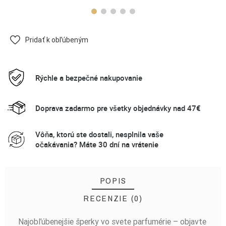
Pridať k obľúbeným
Rýchle a bezpečné nakupovanie
Doprava zadarmo pre všetky objednávky nad 47€
Vôňa, ktorú ste dostali, nesplnila vaše
očakávania? Máte 30 dní na vrátenie
POPIS
RECENZIE (0)
Najobľúbenejšie šperky vo svete parfumérie – objavte
BUĎTE PRVÝ, KTO NAPÍŠE RECENZIU!