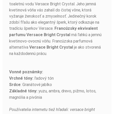
toaletnú vodu Versace Bright Crystal. Jeho jemná
kvetinová vôňa vás zahalí do čistej vône, ktorá
vyžaruje ženskosť a zmyselnosť. Jedinečný korok
zdobí fľašu ako elegantný šperk, ktorý odkazuje na
tradíciu šperkov Versace.
Francúzsky ekvivalent
má ľahkú a jemnú
parfumu
Versace Bright Crystal
kvetinovo-ovocnú vôňu. Francúzska parfumová
alternatíva
je ako stvorená
Versace Bright Crystal
na každodennú prácu.
Vonné poznámky:
ľadový tón
Vrchné tóny:
: Granátové jablko
Srdce
yuzu, ambra, drevo, pižmo, lotos,
Základné tóny:
magnólia a pivónia
Používatelia internetu tiež hľadali: versace bright