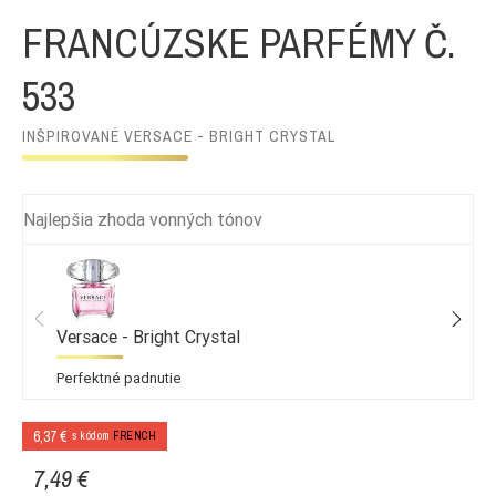
FRANCÚZSKE PARFÉMY Č.
533
INŠPIROVANÉ VERSACE - BRIGHT CRYSTAL
Najlepšia zhoda vonných tónov
Versace - Bright Crystal
Perfektné padnutie
6,37 €
s kódom
FRENCH
7,49 €