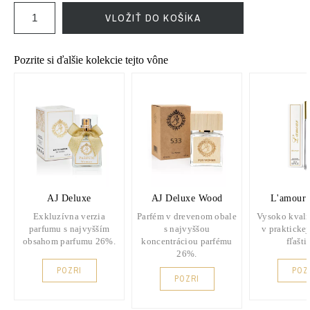
VLOŽIŤ DO KOŠÍKA
Pozrite si ďalšie kolekcie tejto vône
AJ Deluxe
AJ Deluxe Wood
L'amour 
Exkluzívna verzia
Parfém v drevenom obale
Vysoko kvali
parfumu s najvyšším
s najvyššou
v praktickej
obsahom parfumu 26%.
koncentráciou parfému
fľašti
26%.
POZRI
POZ
POZRI