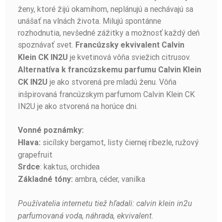
BUĎTE PRVÝ, KTO NAPÍŠE RECENZIU!
ženy, ktoré žijú okamihom, neplánujú a nechávajú sa
unášať na vlnách života. Milujú spontánne
rozhodnutia, nevšedné zážitky a možnosť každý deň
spoznávať svet.
Francúzsky ekvivalent Calvin
je kvetinová vôňa sviežich citrusov.
Klein CK IN2U
Alternatíva k francúzskemu parfumu Calvin Klein
je ako stvorená pre mladú ženu. Vôňa
CK IN2U
inšpirovaná francúzskym parfumom Calvin Klein CK
IN2U je ako stvorená na horúce dni.
Vonné poznámky:
sicílsky bergamot, listy čiernej ríbezle, ružový
Hlava:
grapefruit
: kaktus, orchidea
Srdce
ambra, céder, vanilka
Základné tóny:
Používatelia internetu tiež hľadali: calvin klein in2u
parfumovaná voda, náhrada, ekvivalent.