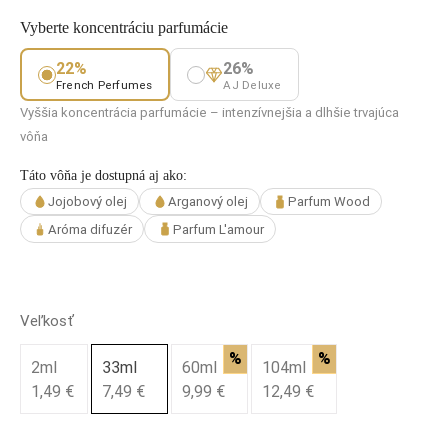
Vyberte koncentráciu parfumácie
22%
26%
French Perfumes
AJ Deluxe
Vyššia koncentrácia parfumácie – intenzívnejšia a dlhšie trvajúca
vôňa
Táto vôňa je dostupná aj ako:
Jojobový olej
Arganový olej
Parfum Wood
Aróma difuzér
Parfum L'amour
Veľkosť
%
%
2ml
33ml
60ml
104ml
1,49 €
7,49 €
9,99 €
12,49 €