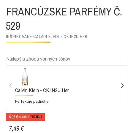
FRANCÚZSKE PARFÉMY Č.
529
INŠPIROVANÉ CALVIN KLEIN - CK IN2U HER
Najlepšia zhoda vonných tónov
Calvin Klein - CK IN2U Her
Perfektné padnutie
6,37 €
s kódom
FRENCH
7,49 €