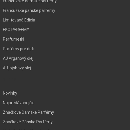
Francúzske dámske parfémy
Francúzske pánske parfémy
Limitovaná Edícia
EKO PARFÉMY
Perfumetki
Parfémy pre deti
AJ Arganový olej
AJ jojobový olej
BLANK
Novinky
Najpredávanejšie
Značkové Dámske Parfémy
Značkové Pánske Parfémy