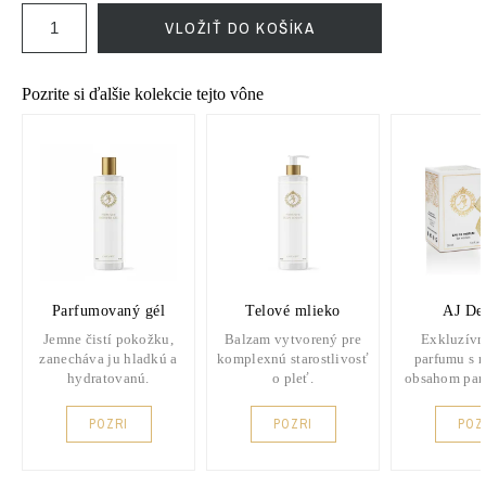
VLOŽIŤ DO KOŠÍKA
Pozrite si ďalšie kolekcie tejto vône
Parfumovaný gél
Telové mlieko
AJ De
Jemne čistí pokožku,
Balzam vytvorený pre
Exkluzívn
zanecháva ju hladkú a
komplexnú starostlivosť
parfumu s 
hydratovanú.
o pleť.
obsahom par
POZRI
POZRI
POZ