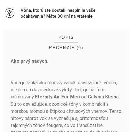
Vôňa, ktorú ste dostali, nesplnila vaše
očakávania? Máte 30 dní na vrátenie
POPIS
RECENZIE (0)
Ako prvý nádych.
BUĎTE PRVÝ, KTO NAPÍŠE RECENZIU!
Vôňa je ľahká ako morský vánok, osviežujúca, vodná,
ideálna na dovolenkové výlety. Toto je parfum
inšpirovaný
Eternity Air For Men od Calvina Kleina.
Sú to osviežujúce, ozonické tóny v kombinácii s
morskou arómou a štipkou citrusových vnemov. Tento
hitový náprotivok sa vyznačuje aj prítomnosťou
tajomných tónov fougere, čo vo francúzštine