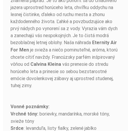
znamená papraď. Je to ako ponoriť sa do chladivého
jazera uprostred horúceho leta, chvíľku oddychu na
lesnej čistinke, ďaleko od ruchu mesta a zhonu
každodenného života. Ľahké a povzbudzujúce ako
prvý nádych po vynorení sa z vody. Vyrazia vám dych
a zanechajú vás nespokojných. Je to čistá modrá
bezoblačnej letnej oblohy. Naša náhrada
Eternity Air
je svieža a niečo pominuteľné, aróma, ktorú
For Men
chcete cítiť navždy. Francúzsky parfém inšpirovaný
vôňou od
vás prenesie do stredu
Calvina Kleina
horúceho leta a prinesie so sebou bezstarostné
emócie dovolenkovej zábavy aj uprostred studenej,
tuhej zimy.
Vonné poznámky:
borievky, mandarínka, morské tóny,
Vrchné tóny:
svieže tóny
: levanduľa, listy fialky, zelené jablko
Srdce