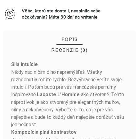
Vôňa, ktorú ste dostali, nesplnila vaše
očakávania? Máte 30 dní na vrátenie
POPIS
RECENZIE (0)
Sila intuície
BUĎTE PRVÝ, KTO NAPÍŠE RECENZIU!
Nikdy nad ničím dlho nepremýšľaš. Všetky
rozhodnutia robíte rýchlo. Bezvýhradne veríte svojej
intuícii. Potom budú pre vás francúzske parfumy
inšpirované
ako stvorené. Tento
Lacoste L'Homme
náprotivok je ako stvorený pre elegantných mužov,
silný a nekonvenčný. Vyberte si to, čo je pre vás
najlepšie a bude to každý deň najlepšie odrážať vašu
jedinečnosť.
Kompozícia plná kontrastov