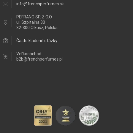
info@frenchperfumes.sk
PEFRANO SP. Z O.O.
ul.
Szpitalna 30
32-300 Olkusz, Polska
Často kladené otázky
Veľkoobchod
b2b@frenchperfumes.pl