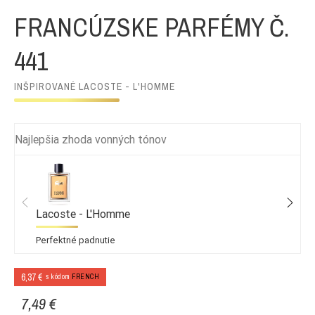
FRANCÚZSKE PARFÉMY Č.
441
INŠPIROVANÉ LACOSTE - L'HOMME
Najlepšia zhoda vonných tónov
Lacoste - L'Homme
Perfektné padnutie
6,37 €
s kódom
FRENCH
7,49 €