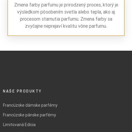
Zmena farby parfumu je prirodzený proces, ktorý je
výsledkom pôsobením svetla alebo tepla, ako aj
procesom starnutia parfumu. Zmena farby sa
zvyčajne neprejaví kvalitu vône parfumu.
NAŠE PRODUKTY
Francúzske dámske parfémy
Francúzske pánske parfémy
Limitovaná Edícia