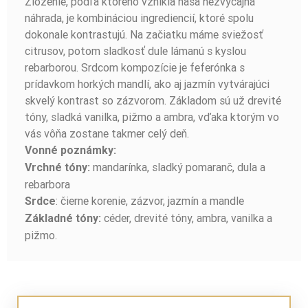
Zloženie, podľa ktorého vznikla naša nezvyčajná
náhrada, je kombináciou ingrediencií, ktoré spolu
dokonale kontrastujú. Na začiatku máme sviežosť
citrusov, potom sladkosť dule lámanú s kyslou
rebarborou. Srdcom kompozície je feferónka s
prídavkom horkých mandlí, ako aj jazmín vytvárajúci
skvelý kontrast so zázvorom. Základom sú už drevité
tóny, sladká vanilka, pižmo a ambra, vďaka ktorým vo
vás vôňa zostane takmer celý deň.
Vonné poznámky:
mandarínka, sladký pomaranč, dula a
Vrchné tóny:
rebarbora
: čierne korenie, zázvor, jazmín a mandle
Srdce
céder, drevité tóny, ambra, vanilka a
Základné tóny:
pižmo.