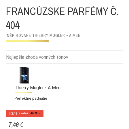
FRANCÚZSKE PARFÉMY Č.
404
INŠPIROVANÉ THIERRY MUGLER - A MEN
Najlepšia zhoda vonných tónov
Thierry Mugler - A Men
Perfektné padnutie
6,37 €
s kódom
FRENCH
7,49 €