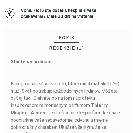
Vôňa, ktorú ste dostali, nesplnila vaše
očakávania? Máte 30 dní na vrátenie
POPIS
RECENZIE (1)
Staňte sa hrdinom
Zweryfikowany
Peter
2025-
zakup
Mazan
06-17
Energia a sila sú vlastnosti, ktoré musí mať skutočný
A MAN
muž. Svet potrebuje každodenných hrdinov. Môžete
byť aj takí. Siahnite po našom náprotivku
pre mňa najvernejšia kopia voči originálu cena a kvalita
inšpirovanom mimoriadnym parfumom
Thierry
ma prekvapila takž u mňa 100%
Tento francúzsky parfum dokonale
Mugler - A men.
Czy ta opinia była pomocna?
NAHLÁSIŤ ZNEUŽITIE
podčiarkne vaše sebavedomie, odvahu a mierne
TAK
NIE
dobrodružný charakter. Ukážte všetkým, že sa