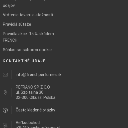
údajov
Vrátenie tovaru a sťažnosti
Pravidlá súťaže
Pravidla akce -15 % s kódem
FRENCH
Súhlas so súbormi cookie
KONTAKTNÉ ÚDAJE
info@frenchperfumes.sk
PEFRANO SP. Z O.O.
ul.
Szpitalna 30
32-300 Olkusz, Polska
Často kladené otázky
Veľkoobchod
b2b@frenchperfumes.pl