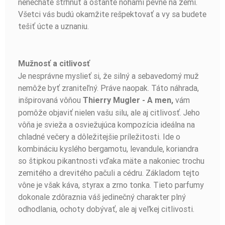
nenecháte strhnúť a ostaňte nohami pevne na zemi.
Všetci vás budú okamžite rešpektovať a vy sa budete
tešiť úcte a uznaniu.
NAPISZ OPINIĘ!
Mužnosť a citlivosť
Je nesprávne myslieť si, že silný a sebavedomý muž
nemôže byť zraniteľný. Práve naopak. Táto náhrada,
inšpirovaná vôňou
vám
Thierry Mugler - A men,
pomôže objaviť nielen vašu silu, ale aj citlivosť. Jeho
vôňa je svieža a osviežujúca kompozícia ideálna na
chladné večery a dôležitejšie príležitosti. Ide o
kombináciu kyslého bergamotu, levandule, koriandra
so štipkou pikantnosti vďaka mäte a nakoniec trochu
zemitého a drevitého pačuli a cédru. Základom tejto
vône je však káva, styrax a zrno tonka. Tieto parfumy
dokonale zdôraznia váš jedinečný charakter plný
odhodlania, ochoty dobývať, ale aj veľkej citlivosti.