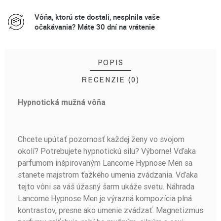
Vôňa, ktorú ste dostali, nesplnila vaše
očakávania? Máte 30 dní na vrátenie
POPIS
RECENZIE (0)
Hypnotická mužná vôňa
BUĎTE PRVÝ, KTO NAPÍŠE RECENZIU!
Chcete upútať pozornosť každej ženy vo svojom
okolí? Potrebujete hypnotickú silu? Výborne! Vďaka
parfumom inšpirovaným Lancome Hypnose Men sa
stanete majstrom ťažkého umenia zvádzania. Vďaka
tejto vôni sa váš úžasný šarm ukáže svetu. Náhrada
Lancome Hypnose Men je výrazná kompozícia plná
kontrastov, presne ako umenie zvádzať. Magnetizmus