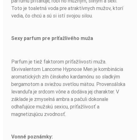
parfumu priťahuje, robí ho mužným, silným a sexi.
Toto je toaletná voda pre atraktívnych mužov, ktorí
vedia, čo chcú a sú si istí svojou silou.
Sexy parfum pre príťažlivého muža
Parfum je tiež faktorom príťažlivosti muža.
Ekvivalentom Lancome Hypnose Men je kombinácia
aromatických zŕn čínskeho kardamónu so sladkým
bergamotom a sviežou svetlou mätou. Provensálska
levanduľa je srdcom vône a dodáva jej charakter. V
základe je zmyselná ambra a pačuli dokonale
odhaľujúce mužskú sexicu, príťažlivosť a
magnetizujúcu zvodnosť.
Vonné poznámky: