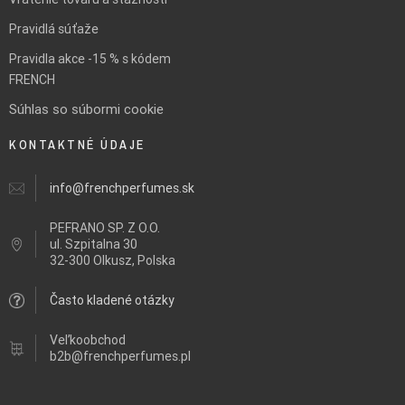
Pravidlá súťaže
Pravidla akce -15 % s kódem
FRENCH
Súhlas so súbormi cookie
KONTAKTNÉ ÚDAJE
info@frenchperfumes.sk
PEFRANO SP. Z O.O.
ul.
Szpitalna 30
32-300 Olkusz, Polska
Často kladené otázky
Veľkoobchod
b2b@frenchperfumes.pl