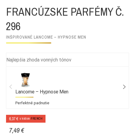
FRANCÚZSKE PARFÉMY Č.
296
INŠPIROVANÉ LANCOME – HYPNOSE MEN
Najlepšia zhoda vonných tónov
Lancome – Hypnose Men
Perfektné padnutie
6,37 €
s kódom
FRENCH
7,49 €