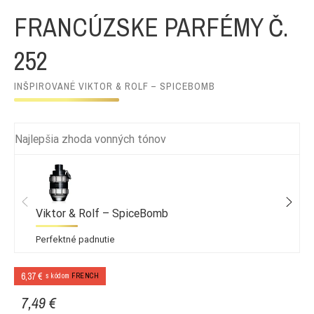
FRANCÚZSKE PARFÉMY Č.
252
INŠPIROVANÉ VIKTOR & ROLF – SPICEBOMB
Najlepšia zhoda vonných tónov
Viktor & Rolf – SpiceBomb
Perfektné padnutie
6,37 €
s kódom
FRENCH
7,49 €