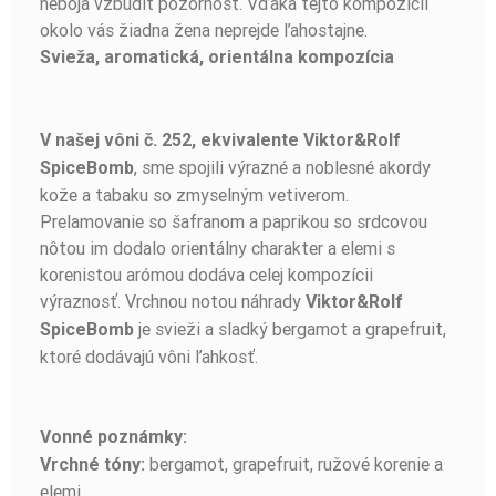
neboja vzbudiť pozornosť. Vďaka tejto kompozícii
okolo vás žiadna žena neprejde ľahostajne.
Svieža, aromatická, orientálna kompozícia
V našej vôni č. 252, ekvivalente
Viktor&Rolf
, sme spojili výrazné a noblesné akordy
SpiceBomb
kože a tabaku so zmyselným vetiverom.
Prelamovanie so šafranom a paprikou so srdcovou
nôtou im dodalo orientálny charakter a elemi s
korenistou arómou dodáva celej kompozícii
výraznosť. Vrchnou notou náhrady
Viktor&Rolf
je svieži a sladký bergamot a grapefruit,
SpiceBomb
ktoré dodávajú vôni ľahkosť.
Vonné poznámky:
bergamot, grapefruit, ružové korenie a
Vrchné tóny:
elemi