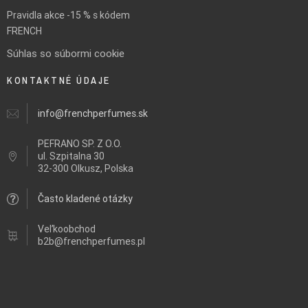
Pravidla akce -15 % s kódem
FRENCH
Súhlas so súbormi cookie
KONTAKTNÉ ÚDAJE
info@frenchperfumes.sk
PEFRANO SP. Z O.O.
ul.
Szpitalna 30
32-300 Olkusz, Polska
Často kladené otázky
Veľkoobchod
b2b@frenchperfumes.pl