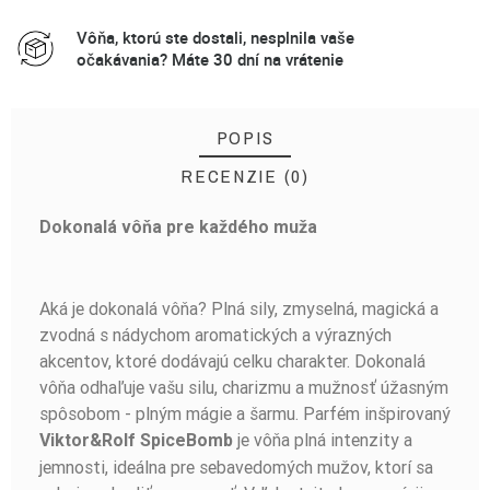
Vôňa, ktorú ste dostali, nesplnila vaše
očakávania? Máte 30 dní na vrátenie
POPIS
RECENZIE (0)
Dokonalá vôňa pre každého muža
BUĎTE PRVÝ, KTO NAPÍŠE RECENZIU!
Aká je dokonalá vôňa? Plná sily, zmyselná, magická a
zvodná s nádychom aromatických a výrazných
akcentov, ktoré dodávajú celku charakter. Dokonalá
vôňa odhaľuje vašu silu, charizmu a mužnosť úžasným
spôsobom - plným mágie a šarmu. Parfém inšpirovaný
je vôňa plná intenzity a
Viktor&Rolf SpiceBomb
jemnosti, ideálna pre sebavedomých mužov, ktorí sa