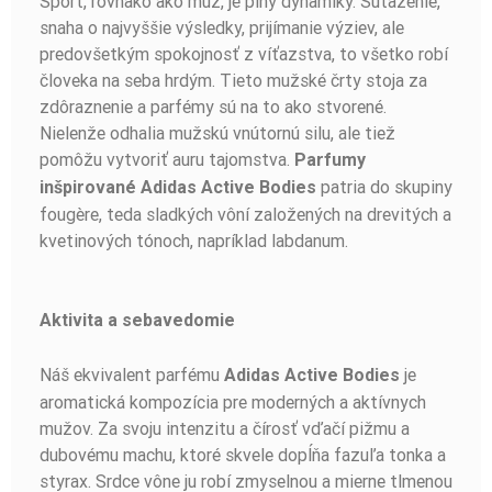
Šport, rovnako ako muž, je plný dynamiky. Súťaženie,
snaha o najvyššie výsledky, prijímanie výziev, ale
predovšetkým spokojnosť z víťazstva, to všetko robí
človeka na seba hrdým. Tieto mužské črty stoja za
zdôraznenie a parfémy sú na to ako stvorené.
Nielenže odhalia mužskú vnútornú silu, ale tiež
pomôžu vytvoriť auru tajomstva.
Parfumy
patria do skupiny
inšpirované Adidas Active Bodies
fougère, teda sladkých vôní založených na drevitých a
kvetinových tónoch, napríklad labdanum.
Aktivita a sebavedomie
Náš ekvivalent parfému
je
Adidas Active Bodies
aromatická kompozícia pre moderných a aktívnych
mužov. Za svoju intenzitu a čírosť vďačí pižmu a
dubovému machu, ktoré skvele dopĺňa fazuľa tonka a
styrax. Srdce vône ju robí zmyselnou a mierne tlmenou