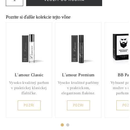
Pozrite si ďalšie kolekcie tejto vône
L'amour Classic
L'amour Premium
BB Pa
Vysoko kvalitný parfum
Vysoko kvalitné parfémy
Vybrané pa
v praktickej klasickej
v praktickom,
mužov s 
fľaštičke.
elegantnom flakóne.
parfumu
POZRI
POZRI
POZ