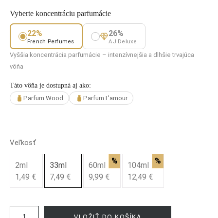
Vyberte koncentráciu parfumácie
22%
26%
French Perfumes
AJ Deluxe
Vyššia koncentrácia parfumácie – intenzívnejšia a dlhšie trvajúca
vôňa
Táto vôňa je dostupná aj ako:
Parfum Wood
Parfum L'amour
Veľkosť
%
%
2ml
33ml
60ml
104ml
1,49 €
7,49 €
9,99 €
12,49 €
VLOŽIŤ DO KOŠÍKA