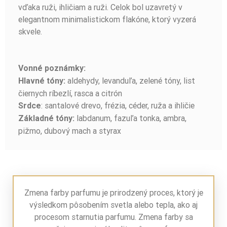
vďaka ruži, ihličiam a ruži. Celok bol uzavretý v
elegantnom minimalistickom flakóne, ktorý vyzerá
skvele.
Vonné poznámky:
aldehydy, levanduľa, zelené tóny, list
Hlavné tóny:
čiernych ríbezlí, rasca a citrón
: santalové drevo, frézia, céder, ruža a ihličie
Srdce
labdanum, fazuľa tonka, ambra,
Základné tóny:
pižmo, dubový mach a styrax
Zmena farby parfumu je prirodzený proces, ktorý je
výsledkom pôsobením svetla alebo tepla, ako aj
procesom starnutia parfumu. Zmena farby sa