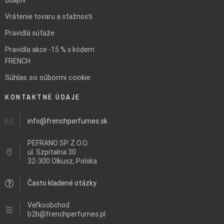
údajov
Vrátenie tovaru a sťažnosti
Pravidlá súťaže
Pravidla akce -15 % s kódem
FRENCH
Súhlas so súbormi cookie
KONTAKTNÉ ÚDAJE
info@frenchperfumes.sk
PEFRANO SP. Z O.O.
ul.
Szpitalna 30
32-300 Olkusz, Polska
Často kladené otázky
Veľkoobchod
b2b@frenchperfumes.pl