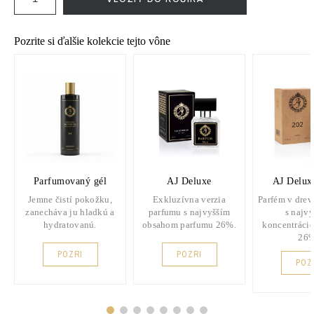
Pozrite si ďalšie kolekcie tejto vône
Parfumovaný gél
AJ Deluxe
AJ Delux
Jemne čistí pokožku,
Exkluzívna verzia
Parfém v dre
zanecháva ju hladkú a
parfumu s najvyšším
s najv
hydratovanú.
obsahom parfumu 26%.
koncentráci
26%
POZRI
POZRI
POZ