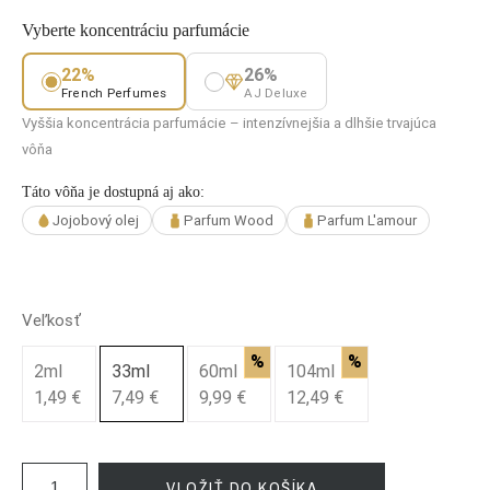
Vyberte koncentráciu parfumácie
22%
26%
French Perfumes
AJ Deluxe
Vyššia koncentrácia parfumácie – intenzívnejšia a dlhšie trvajúca
vôňa
Táto vôňa je dostupná aj ako:
Jojobový olej
Parfum Wood
Parfum L'amour
Veľkosť
%
%
2ml
33ml
60ml
104ml
1,49 €
7,49 €
9,99 €
12,49 €
VLOŽIŤ DO KOŠÍKA