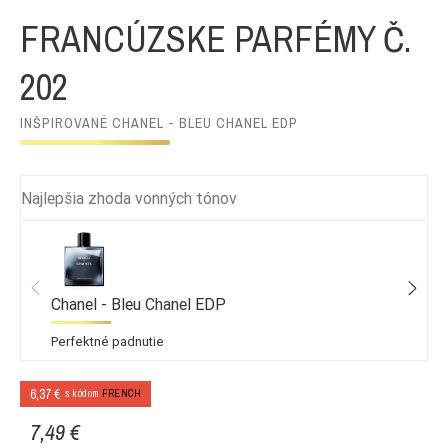
FRANCÚZSKE PARFÉMY Č.
202
INŠPIROVANÉ CHANEL - BLEU CHANEL EDP
Najlepšia zhoda vonných tónov
Chanel - Bleu Chanel EDP
Perfektné padnutie
6,37 €
s kódom
FRENCH
7,49 €