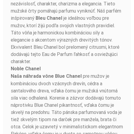
nezávislosť, charakter, charizma a elegancia. Tieto
mužské črty pomáhajú parfumu vyniknúť. Náš parfém
inšpirovaný
je ideálnou voľbou pre
Bleu Chanel
mužov, ktorí žijú podľa svojich vlastných pravidiel.
Táto vôňa je harmonickou kombináciou sily a
elegancie s akcentom výrazných drevitých tónov.
Ekvivalent Bleu Chanel bol prelomený citrusmi, ktoré
dodávajú tejto Eau de Parfum ľahkosť a osviežujúci
charakter.
Noble Chanel
pre mužov je
Naša náhrada vône Blue Chanel
kombináciou dvoch vzácnych drevín, cédra a
santalového dreva, vďaka čomu je mužská vnútorná
sila viac odhalená. Korenie a zázvor dodávajú tomuto
náprotivku Blue Chanel pikantnosť, vďaka čomu je
skvelý na predohru. Táto pánska parfumovaná voda je
tiež skvelým tipom na darček pre manžela, brata či
otca. Celok je uzavretý v minimalistickom elegantnom
flakóne, vďaka čomu je v duete so samotnou vôňou