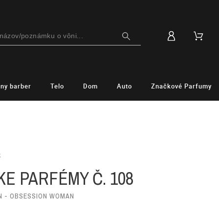
lny barber
Telo
Dom
Auto
Značkové Parfumy
S
E PARFÉMY Č. 108
IN - OBSESSION WOMAN