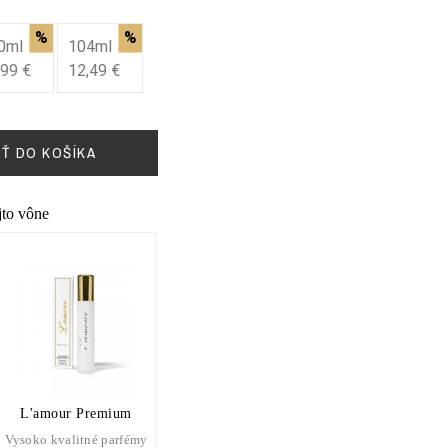
%
%
0ml
104ml
,99 €
12,49 €
IŤ DO KOŠÍKA
ejto vône
L'amour Premium
Vysoko kvalitné parfémy