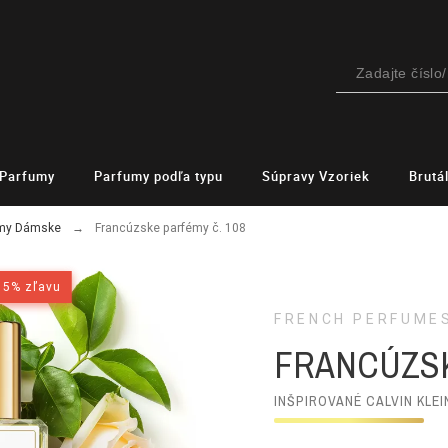
Parfumy
Parfumy podľa typu
Súpravy Vzoriek
Brutá
émy Dámske
Francúzske parfémy č. 108
15% zľavu
15% zľavu
FRENCH PERFUME
FRANCÚZSK
INŠPIROVANÉ CALVIN KLE