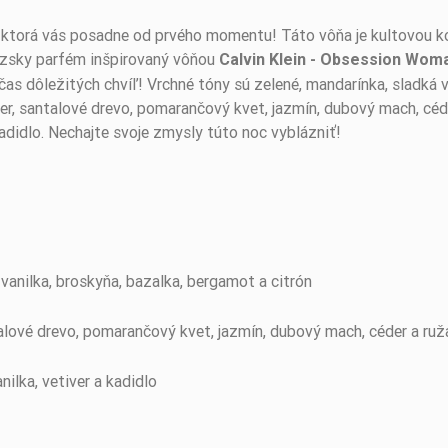
, ktorá vás posadne od prvého momentu! Táto vôňa je kultovou ko
úzsky parfém inšpirovaný vôňou
Calvin Klein - Obsession
Wom
s dôležitých chvíľ! Vrchné tóny sú zelené, mandarínka, sladká v
der, santalové drevo, pomarančový kvet, jazmín, dubový mach, céde
 kadidlo. Nechajte svoje zmysly túto noc vyblázniť!
vanilka, broskyňa, bazalka, bergamot a citrón
talové drevo, pomarančový kvet, jazmín, dubový mach, céder a ruž
nilka, vetiver a kadidlo