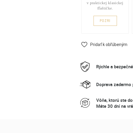
v praktickej klasickej
fľaštičke.
POZRI
Pridať k obľúbeným
Rýchle a bezpečn
Doprava zadarmo p
Vôňa, ktorú ste do
Máte 30 dní na vrá