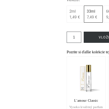
2ml
33ml
6
1,49 €
7,49 €
9
VLOŽ
Pozrite si ďalšie kolekcie t
L'amour Classic
Vysoko kvalitný parfum