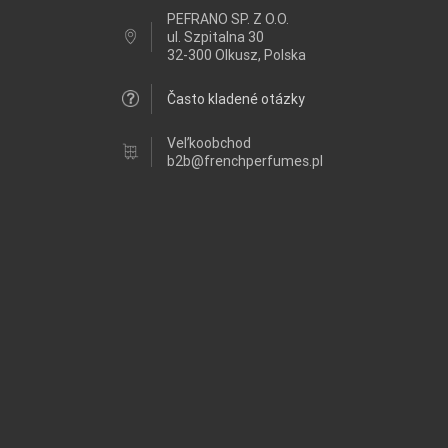
PEFRANO SP. Z O.O.
ul.
Szpitalna 30
32-300 Olkusz, Polska
Často kladené otázky
Veľkoobchod
b2b@frenchperfumes.pl