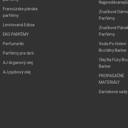
Najpredávanejš
Francúzske pánske
Značkové Dáms
parfémy
Parfémy
Limitovaná Edícia
Značkové Páns
EKO PARFÉMY
Parfémy
Perfumetki
Voda Po Holení
Brutálny Barber
Parfémy pre deti
Olej Na Fúzy Bru
AJ Arganový olej
Barber
AJ jojobový olej
PROPAGAČNÉ
MATERIÁLY
Darčekové sady