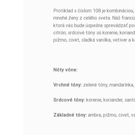
Protiklad s číslom 108 je kombináciou
mnohé ženy z celého sveta. Náš franc
ktorá vás bude úspešne sprevádzať poča
citrón; srdcové tóny sú korenie, korian
pižmo, civet, sladká vanilka, vetiver a
Nóty vône:
zelené tóny, mandarínka, 
Vrchné tóny:
korenie, koriander, san
Srdcové tóny:
ambra, pižmo, civet, va
Základné tóny: