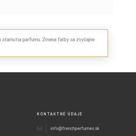
m starnutia parfumu. Zmena farby sa zvyčajne
KONTAKTNÉ ÚDAJE
info@frenchperfumes.sk