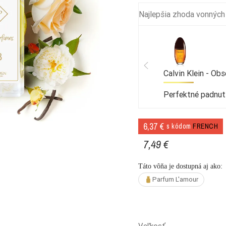
Najlepšia zhoda vonných
Calvin Klein - O
Perfektné padnut
6,37 €
s kódom
FRENCH
7,49 €
Táto vôňa je dostupná aj ako:
Parfum L'amour
Veľkosť