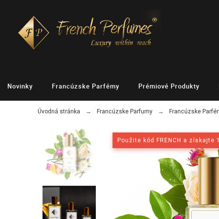
Novinky
Francúzske Parfémy
Prémiové Produkty
Úvodná stránka
Francúzske Parfumy
Francúzske Parf
Použite kód FRENCH a získajte 
Použite kód FRENCH a získajte 