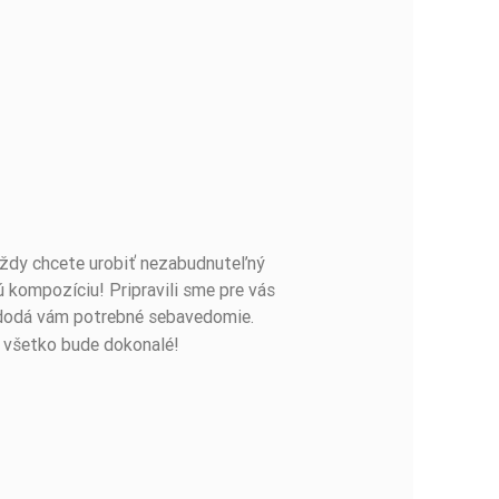
 vždy chcete urobiť nezabudnuteľný
kompozíciu! Pripravili sme pre vás
 a dodá vám potrebné sebavedomie.
že všetko bude dokonalé!