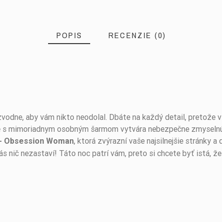
POPIS
RECENZIE (0)
zvodne, aby vám nikto neodolal. Dbáte na každý detail, pretože
ie s mimoriadnym osobným šarmom vytvára nebezpečne zmyselnú 
, ktorá zvýrazní vaše najsilnejšie stránky
n - Obsession Woman
 vás nič nezastaví! Táto noc patrí vám, preto si chcete byť istá, 