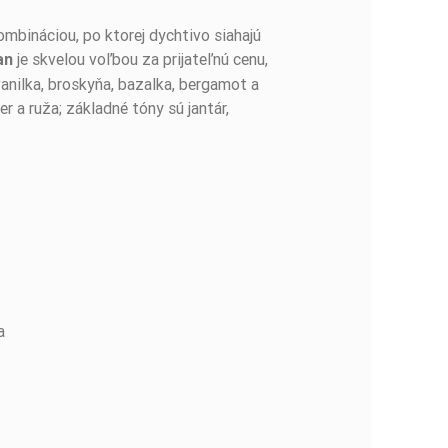
mbináciou, po ktorej dychtivo siahajú
je skvelou voľbou za prijateľnú cenu,
an
anilka, broskyňa, bazalka, bergamot a
r a ruža; základné tóny sú jantár,
a