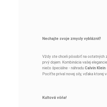
Nechajte svoje zmysly vyblázniť!
BUĎTE PRVÝ, KTO NAPÍŠE RECENZIU!
Vždy ste chceli pôsobiť na ostatných 
prvý dojem. Kombinácia vašej eleganc
niečo špeciálne - náhradu
Calvin Klei
Pocíťte príval novej sily, vďaka ktorej
Kultová vôňa!