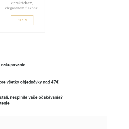
v praktickom,
elegantnom flakóne.
POZRI
é nakupovanie
re všetky objednávky nad 47€
stali, nesplnila vaše očakávania?
tenie