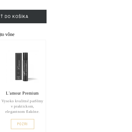
IŤ DO KOŠÍKA
ejto vône
L'amour Premium
Vysoko kvalitné parfémy
v praktickom,
elegantnom flakóne.
POZRI