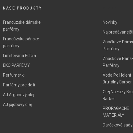
NAŠE PRODUKTY
BLANK
Francúzske dámske
Novinky
parfémy
Najpredávanejš
Francúzske pánske
Značkové Dáms
parfémy
Parfémy
Limitovaná Edícia
Značkové Páns
EKO PARFÉMY
Parfémy
Perfumetki
Voda Po Holení
Brutálny Barber
Parfémy pre deti
Olej Na Fúzy Bru
AJ Arganový olej
Barber
AJ jojobový olej
PROPAGAČNÉ
MATERIÁLY
Darčekové sady