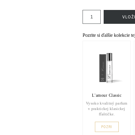
VLOŽ
Pozrite si ďalšie kolekcie t
L'amour Classic
Vysoko kvalitný parfum
v praktickej klasickej
fľaštičke.
POZRI