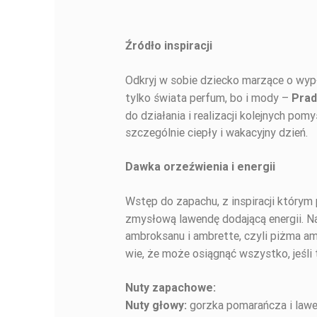
Źródło inspiracji
BUĎTE PRVÝ, KTO NAPÍŠE RECENZIU!
Odkryj w sobie dziecko marzące o wyp
tylko świata perfum, bo i mody –
Prad
do działania i realizacji kolejnych p
szczególnie ciepły i wakacyjny dzień.
Dawka orzeźwienia i energii
Wstęp do zapachu, z inspiracji który
zmysłową lawendę dodającą energii. Na
ambroksanu i ambrette, czyli piżma 
wie, że może osiągnąć wszystko, jeśli
Nuty zapachowe:
gorzka pomarańcza i law
Nuty
głowy: