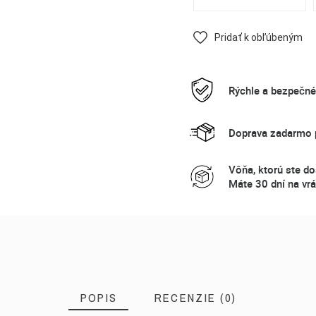
Pridať k obľúbeným
Rýchle a bezpečn
Doprava zadarmo p
Vôňa, ktorú ste do
Máte 30 dní na vrá
POPIS
RECENZIE (0)