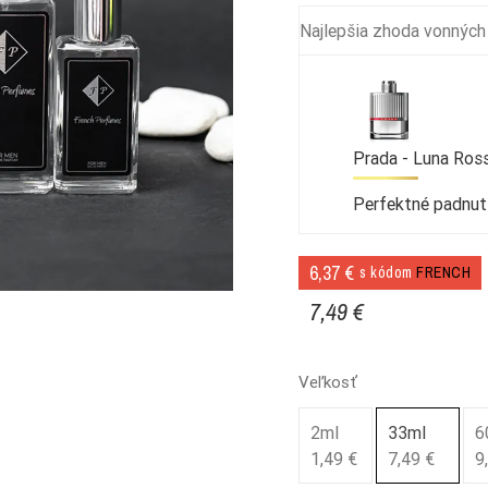
Najlepšia zhoda vonných
Prada - Luna Ros
Perfektné padnut
6,37 €
s kódom
FRENCH
7,49 €
Veľkosť
2ml
33ml
6
1,49 €
7,49 €
9