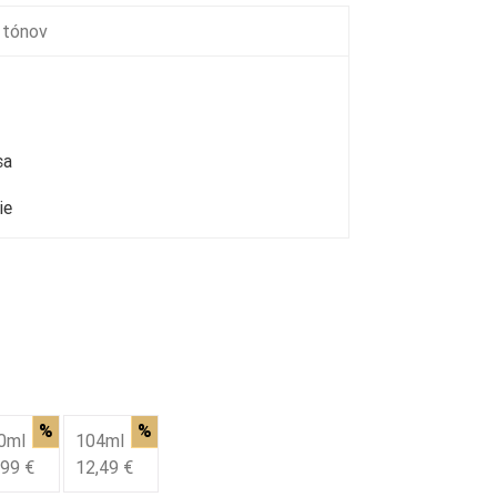
 tónov
sa
ie
%
%
0ml
104ml
,99 €
12,49 €