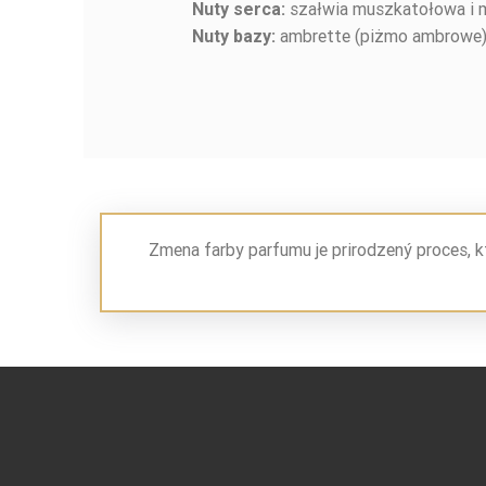
szałwia muszkatołowa i 
Nuty
serca:
ambrette (piżmo ambrowe) 
Nuty
bazy:
Zmena farby parfumu je prirodzený proces, k