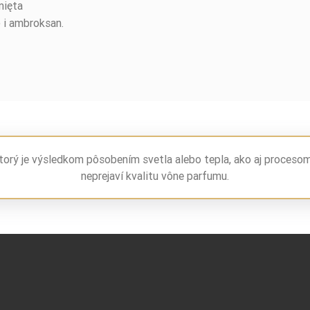
mięta
i ambroksan.
torý je výsledkom pôsobením svetla alebo tepla, ako aj proceso
neprejaví kvalitu vône parfumu.