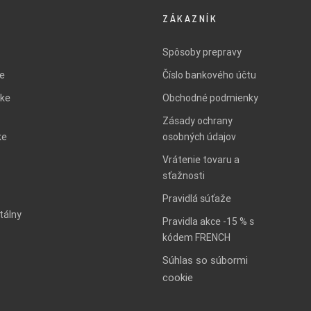
ZÁKAZNÍK
Spôsoby prepravy
ie
Číslo bankového účtu
ke
Obchodné podmienky
Zásady ochrany
ke
osobných údajov
Vrátenie tovaru a
sťažnosti
Pravidlá súťaže
tálny
Pravidla akce -15 % s
kódem FRENCH
Súhlas so súbormi
cookie