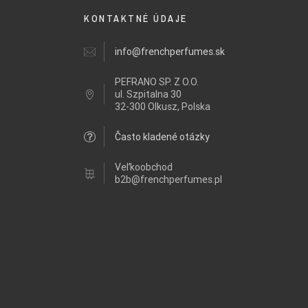
KONTAKTNÉ ÚDAJE
info@frenchperfumes.sk
PEFRANO SP. Z O.O.
ul.
Szpitalna 30
32-300 Olkusz, Polska
Často kladené otázky
Veľkoobchod
b2b@frenchperfumes.pl