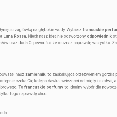
łynięciu żaglówką na głębokie wody. Wybierz
francuskie perfu
. Niech nasz idealnie odtworzony
st
a Luna Rossa
odpowiednik
omysłów oraz doda Ci pewności, że możesz naprawdę wszystko. Zap
m powstał nasz
, to zaskakująca orzeźwieniem gorzka
zamiennik
stępnie czeka Cię kolejna dawka świeżości od mięty i szałwii, 
ambrowego. Te
to idealny wybór dla nowocz
francuskie perfumy
 tylko tego naprawdę chce.
enda