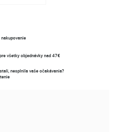
é nakupovanie
re všetky objednávky nad 47€
stali, nesplnila vaše očakávania?
tenie