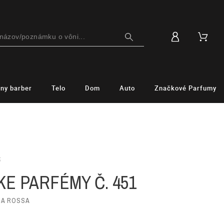
lny barber
Telo
Dom
Auto
Značkové Parfumy
S
E PARFÉMY Č. 451
NA ROSSA