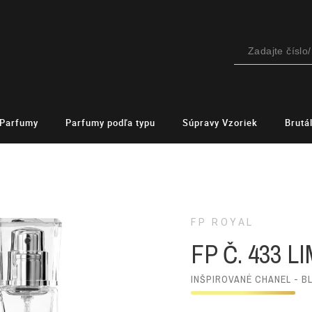
Parfumy
Parfumy podľa typu
Súpravy Vzoriek
Brutá
FP ROYAL
FP Č. 433 L
INŠPIROVANÉ CHANEL - B