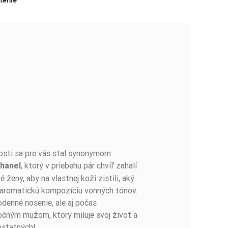
nosti sa pre vás stal synonymom
, ktorý v priebehu pár chvíľ zahalí
Chanel
ženy, aby na vlastnej koži zistili, aký
o-aromatickú kompozíciu vonných tónov.
denné nosenie, ale aj počas
točným mužom, ktorý miluje svoj život a
ostatných!