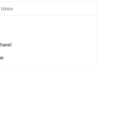
 tónov
Chanel
ie