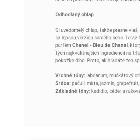
Odhodlaný chlap
Si uvedomelý chlap, takže presne vieš,
sa lepšou verziou samého seba. Teraz 
parfém
, kto
Chanel - Bleu de Chanel
tých najkvalitnejších ingrediencií na t
pokožke dlho. Preto, ak hľadáte ten sp
labdanum, muškátový ori
Vrchné tóny:
pačuli, mäta, jazmín, grapefruit,
Srdce:
kadidlo, céder a ružov
Základné tóny: