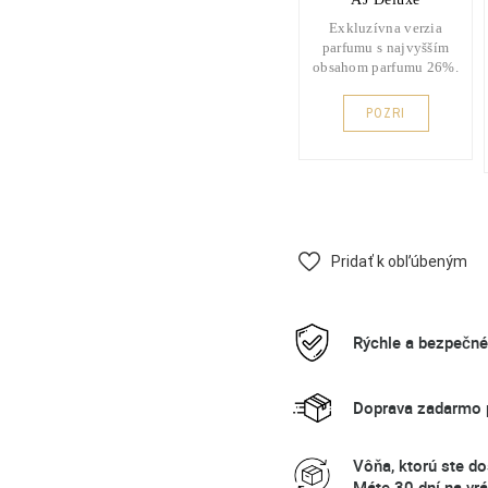
Exkluzívna verzia
parfumu s najvyšším
obsahom parfumu 26%.
POZRI
Pridať k obľúbeným
Rýchle a bezpečn
Doprava zadarmo p
Vôňa, ktorú ste do
Máte 30 dní na vrá