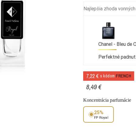
Najlepšia zhoda vonných
Chanel - Bleu de 
Perfektné padnut
7,22 €
s kódom
FRENCH
8,49 €
Koncentrácia parfumácie
25%
FP Royal