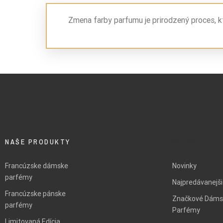
Zmena farby parfumu je prirodzený proces, k
NAŠE PRODUKTY
BLANK
Francúzske dámske
Novinky
parfémy
Najpredávanejš
Francúzske pánske
Značkové Dáms
parfémy
Parfémy
Limitovaná Edícia