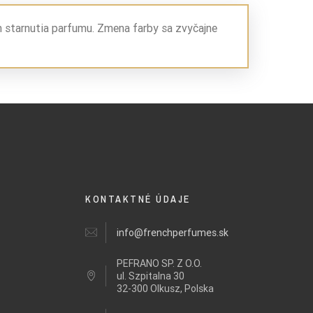
m starnutia parfumu. Zmena farby sa zvyčajne
KONTAKTNÉ ÚDAJE
info@frenchperfumes.sk
PEFRANO SP. Z O.O.
ul.
Szpitalna 30
32-300 Olkusz, Polska