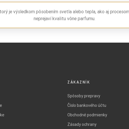
torý je výsledkom pôsobením svetla alebo tepla, ako aj proceso
neprejaví kvalitu vône parfumu.
ZÁKAZNÍK
Spôsoby prepravy
ie
Číslo bankového účtu
ke
Obchodné podmienky
Zásady ochrany