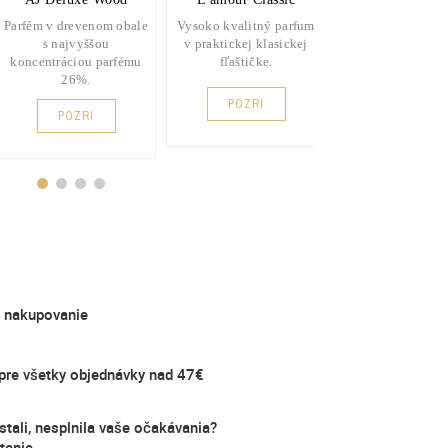
Parfém v drevenom obale
Vysoko kvalitný parfum
Vysoko kvalitné 
s najvyššou
v praktickej klasickej
v prakticko
koncentráciou parfému
fľaštičke.
elegantnom fla
26%.
POZRI
POZRI
POZRI
é nakupovanie
re všetky objednávky nad 47€
stali, nesplnila vaše očakávania?
tenie