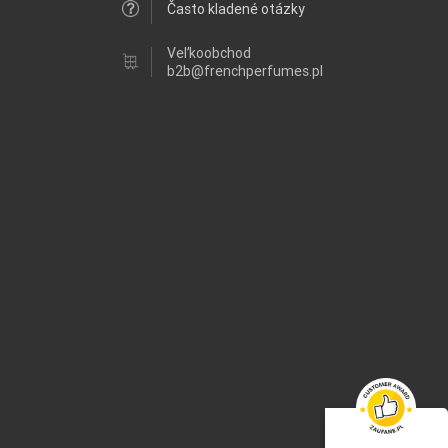
Často kladené otázky
Veľkoobchod
b2b@frenchperfumes.pl