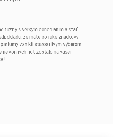
stné túžby s veľkým odhodlaním a stať
redpokladu, že máte po ruke značkový
e parfumy vznikli starostlivým výberom
ženie vonných nôt zostalo na vašej
te!