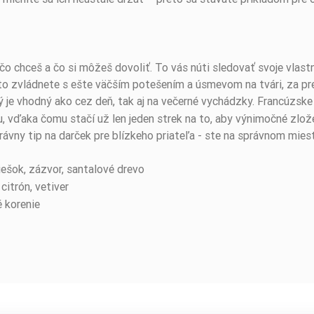
 čo chceš a čo si môžeš dovoliť. To vás núti sledovať svoje vla
to zvládnete s ešte väčším potešením a úsmevom na tvári, za p
rý je vhodný ako cez deň, tak aj na večerné vychádzky. Francúzsk
rhu, vďaka čomu stačí už len jeden strek na to, aby výnimočné zlo
rávny tip na darček pre blízkeho priateľa - ste na správnom mies
ešok, zázvor, santalové drevo
 citrón, vetiver
é korenie