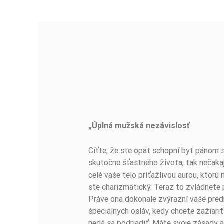
„Úplná mužská nezávislosť
BUĎTE PRVÝ, KTO NAPÍŠE RECENZIU!
Cíťte, že ste opäť schopní byť pánom s
skutočne šťastného života, tak nečaka
celé vaše telo príťažlivou aurou, ktorú
ste charizmatický. Teraz to zvládnete
Práve ona dokonale zvýrazní vaše pred
špeciálnych osláv, kedy chcete zažiari
nedá sa podriadiť. Máte svoje zásady a