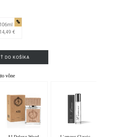
%
106ml
14,49 €
IŤ DO KOŠÍKA
ejto vône
AJ Deluxe Wood
L'amour Classic
L'amour Pre