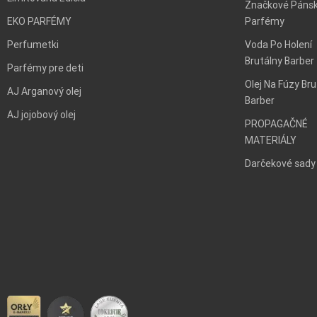
Značkové Páns
EKO PARFÉMY
Parfémy
Perfumetki
Voda Po Holení
Brutálny Barber
Parfémy pre deti
Olej Na Fúzy Bru
AJ Arganový olej
Barber
AJ jojobový olej
PROPAGAČNÉ
MATERIÁLY
Darčekové sady