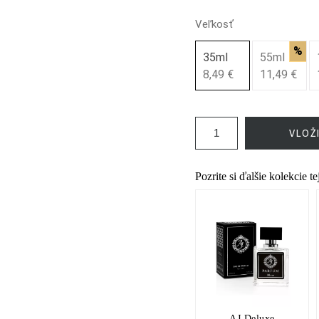
Veľkosť
%
35ml
55ml
8,49 €
11,49 €
VLOŽ
Pozrite si ďalšie kolekcie t
AJ Deluxe