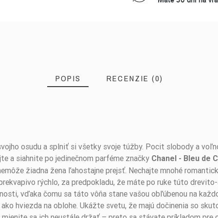
POPIS
RECENZIE (0)
vojho osudu a splniť si všetky svoje túžby. Pocit slobody a voľ
jte a siahnite po jedinečnom parféme značky
Chanel - Bleu de 
 nemôže žiadna žena ľahostajne prejsť. Nechajte mnohé romantické 
 prekvapivo rýchlo, za predpokladu, že máte po ruke túto drevit
nosti, vďaka čomu sa táto vôňa stane vašou obľúbenou na každo
ť ako hviezda na oblohe. Ukážte svetu, že majú dočinenia so sku
 mienite sa ich neustále držať – preto sa stávate príkladom pre 