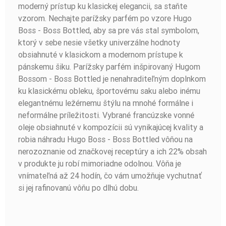
moderný prístup ku klasickej elegancii, sa staňte
vzorom. Nechajte parížsky parfém po vzore Hugo
Boss - Boss Bottled, aby sa pre vás stal symbolom,
ktorý v sebe nesie všetky univerzálne hodnoty
obsiahnuté v klasickom a modernom prístupe k
pánskemu šiku. Parížsky parfém inšpirovaný Hugom
Bossom - Boss Bottled je nenahraditeľným doplnkom
ku klasickému obleku, športovému saku alebo inému
elegantnému ležérnemu štýlu na mnohé formálne i
neformálne príležitosti. Vybrané francúzske vonné
oleje obsiahnuté v kompozícii sú vynikajúcej kvality a
robia náhradu Hugo Boss - Boss Bottled vôňou na
nerozoznanie od značkovej receptúry a ich 22% obsah
v produkte ju robí mimoriadne odolnou. Vôňa je
vnímateľná až 24 hodín, čo vám umožňuje vychutnať
si jej rafinovanú vôňu po dlhú dobu.