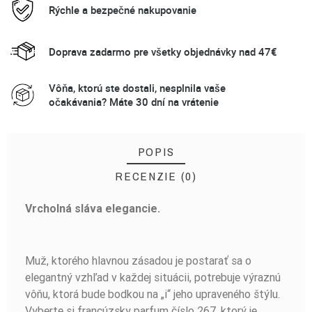
Rýchle a bezpečné nakupovanie
Doprava zadarmo pre všetky objednávky nad 47€
Vôňa, ktorú ste dostali, nesplnila vaše
očakávania? Máte 30 dní na vrátenie
POPIS
RECENZIE (0)
Vrcholná sláva elegancie.
BUĎTE PRVÝ, KTO NAPÍŠE RECENZIU!
Muž, ktorého hlavnou zásadou je postarať sa o
elegantný vzhľad v každej situácii, potrebuje výraznú
vôňu, ktorá bude bodkou na „i“ jeho upraveného štýlu.
Vyberte si francúzsky parfum číslo 267, ktorý je