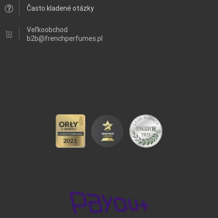
Často kladené otázky
Veľkoobchod
b2b@frenchperfumes.pl