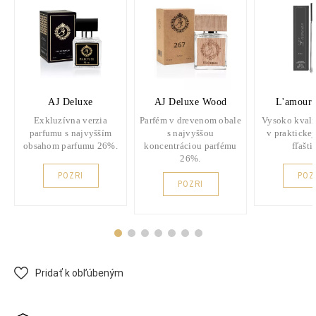
AJ Deluxe
AJ Deluxe Wood
L'amour 
Exkluzívna verzia
Parfém v drevenom obale
Vysoko kvali
parfumu s najvyšším
s najvyššou
v praktickej
obsahom parfumu 26%.
koncentráciou parfému
fľašti
26%.
POZRI
POZ
POZRI
Pridať k obľúbeným