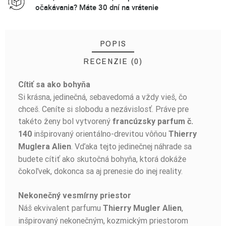
očakávania? Máte 30 dní na vrátenie
POPIS
RECENZIE (0)
Cítiť sa ako bohyňa
BUĎTE PRVÝ, KTO NAPÍŠE RECENZIU!
Si krásna, jedinečná, sebavedomá a vždy vieš, čo
chceš. Ceníte si slobodu a nezávislosť. Práve pre
takéto ženy bol vytvorený
francúzsky parfum č.
inšpirovaný orientálno-drevitou vôňou
140
Thierry
. Vďaka tejto jedinečnej náhrade sa
Muglera Alien
budete cítiť ako skutočná bohyňa, ktorá dokáže
čokoľvek, dokonca sa aj prenesie do inej reality.
Nekonečný vesmírny priestor
Náš ekvivalent parfumu
,
Thierry Mugler Alien
inšpirovaný nekonečným, kozmickým priestorom