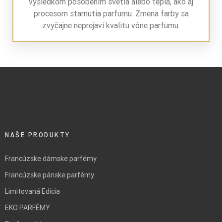
výsledkom pôsobením svetla alebo tepla, ako aj
procesom starnutia parfumu. Zmena farby sa
zvyčajne neprejaví kvalitu vône parfumu.
NAŠE PRODUKTY
Francúzske dámske parfémy
Francúzske pánske parfémy
Limitovaná Edícia
EKO PARFÉMY