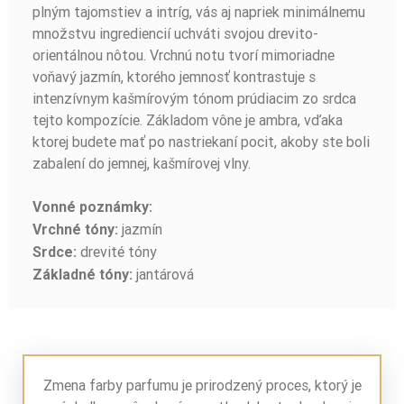
plným tajomstiev a intríg, vás aj napriek minimálnemu
množstvu ingrediencií uchváti svojou drevito-
orientálnou nôtou. Vrchnú notu tvorí mimoriadne
voňavý jazmín, ktorého jemnosť kontrastuje s
intenzívnym kašmírovým tónom prúdiacim zo srdca
tejto kompozície. Základom vône je ambra, vďaka
ktorej budete mať po nastriekaní pocit, akoby ste boli
zabalení do jemnej, kašmírovej vlny.
Vonné poznámky:
jazmín
Vrchné tóny:
drevité tóny
Srdce:
jantárová
Základné tóny:
Zmena farby parfumu je prirodzený proces, ktorý je