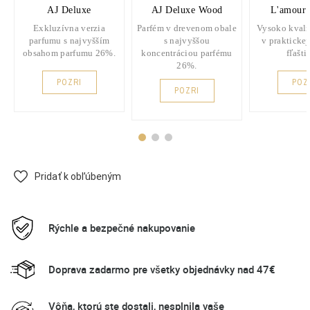
AJ Deluxe
AJ Deluxe Wood
L'amour 
Exkluzívna verzia
Parfém v drevenom obale
Vysoko kvali
parfumu s najvyšším
s najvyššou
v praktickej
obsahom parfumu 26%.
koncentráciou parfému
fľašti
26%.
POZRI
POZ
POZRI
Pridať k obľúbeným
Rýchle a bezpečné nakupovanie
Doprava zadarmo pre všetky objednávky nad 47€
Vôňa, ktorú ste dostali, nesplnila vaše