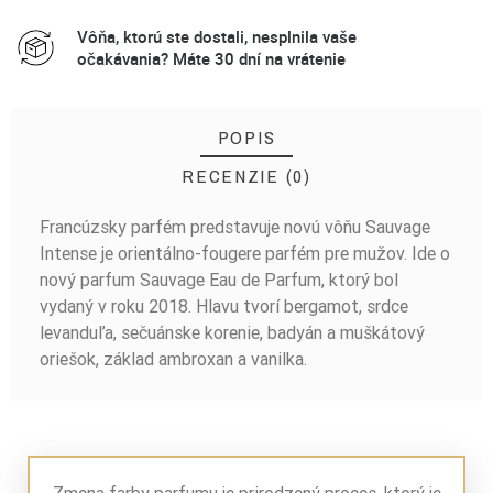
Vôňa, ktorú ste dostali, nesplnila vaše
očakávania? Máte 30 dní na vrátenie
POPIS
RECENZIE (0)
Francúzsky parfém predstavuje novú vôňu Sauvage
BUĎTE PRVÝ, KTO NAPÍŠE RECENZIU!
Intense je orientálno-fougere parfém pre mužov. Ide o
nový parfum Sauvage Eau de Parfum, ktorý bol
vydaný v roku 2018. Hlavu tvorí bergamot, srdce
levanduľa, sečuánske korenie, badyán a muškátový
oriešok, základ ambroxan a vanilka.