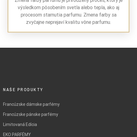
Zmena farby parfumu je prirodzený proces, ktorý je
výsledkom pôsobením svetla alebo tepla, ako aj
procesom starnutia parfumu. Zmena farby sa
zvyčajne neprejaví kvalitu vône parfumu.
NAŠE PRODUKTY
Francúzske dámske parfémy
Francúzske pánske parfémy
Limitovaná Edícia
EKO PARFÉMY