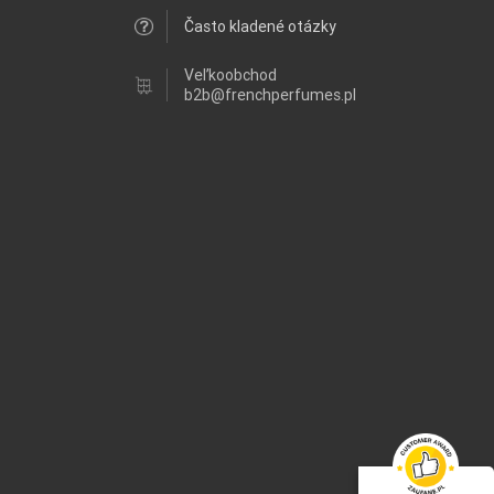
Často kladené otázky
Veľkoobchod
b2b@frenchperfumes.pl