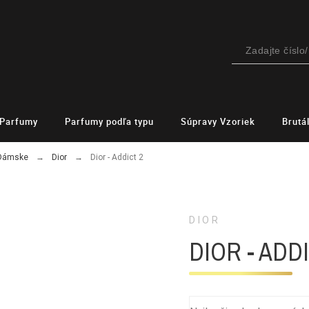
Parfumy
Parfumy podľa typu
Súpravy Vzoriek
Brutá
 Dámske
Dior
Dior - Addict 2
DIOR
DIOR - ADD