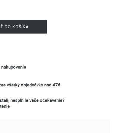
IŤ DO KOŠÍKA
é nakupovanie
re všetky objednávky nad 47€
stali, nesplnila vaše očakávania?
tenie