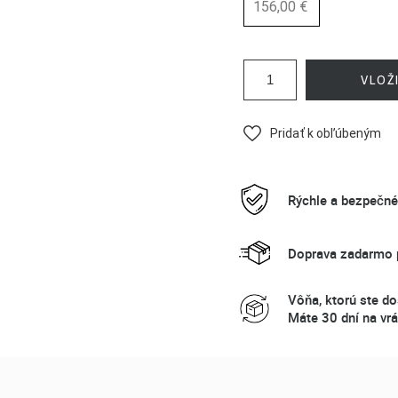
156,00 €
VLOŽ
Pridať k obľúbeným
Rýchle a bezpečn
Doprava zadarmo p
Vôňa, ktorú ste do
Máte 30 dní na vrá