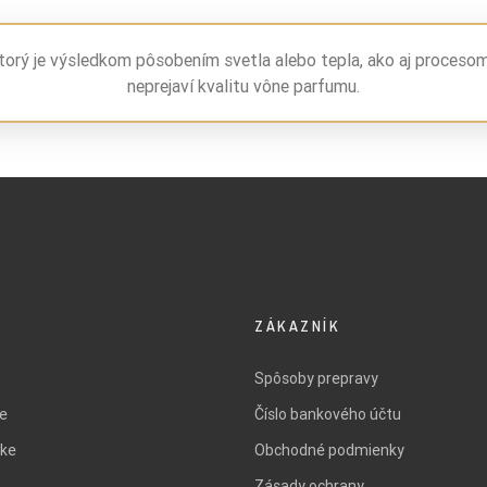
torý je výsledkom pôsobením svetla alebo tepla, ako aj proceso
neprejaví kvalitu vône parfumu.
ZÁKAZNÍK
Spôsoby prepravy
ie
Číslo bankového účtu
ke
Obchodné podmienky
Zásady ochrany