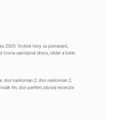
roku 2005. Vrchné tóny sú pomaranč,
d tvoria santalové drevo, céder a biele
ie, dior narkoman 2, dior narkoman 2,
vislák fm, dior parfém závislý recenzie.