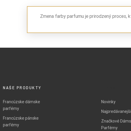
Zmena farby parfumu je prirodzený proces, k
NAŠE PRODUKTY
BLANK
Francúzske dámske
Novinky
parfémy
Najpredávanejš
Francúzske pánske
Značkové Dáms
parfémy
Parfémy