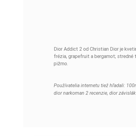
Dior Addict 2 od Christian Dior je kve
BUĎTE PRVÝ, KTO NAPÍŠE RECENZIU!
frézia, grapefruit a bergamot; stredné 
pižmo.
Používatelia internetu tiež hľadali: 1
dior narkoman 2 recenzie, dior závislák 