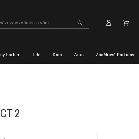
lny barber
Telo
Dom
Auto
Značkové Parfumy
ICT 2