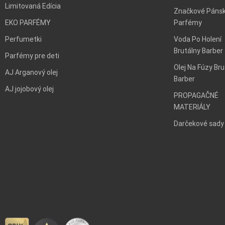
Limitovaná Edícia
Značkové Páns
EKO PARFÉMY
Parfémy
Perfumetki
Voda Po Holení
Brutálny Barber
Parfémy pre deti
Olej Na Fúzy Bru
AJ Arganový olej
Barber
AJ jojobový olej
PROPAGAČNÉ
MATERIÁLY
Darčekové sady