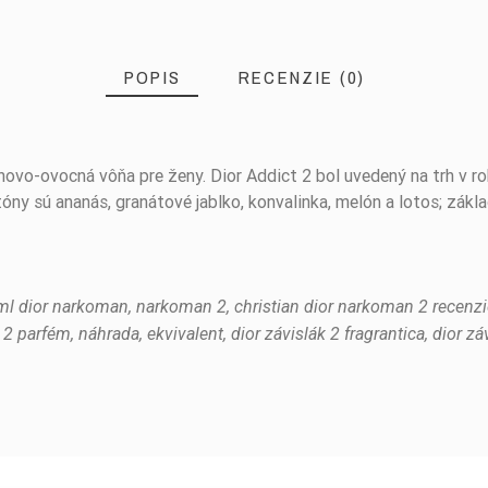
POPIS
RECENZIE (0)
tinovo-ovocná vôňa pre ženy. Dior Addict 2 bol uvedený na trh v 
tóny sú ananás, granátové jablko, konvalinka, melón a lotos; zákla
00ml dior narkoman, narkoman 2, christian dior narkoman 2 recenz
2 parfém, náhrada, ekvivalent, dior závislák 2 fragrantica, dior zá