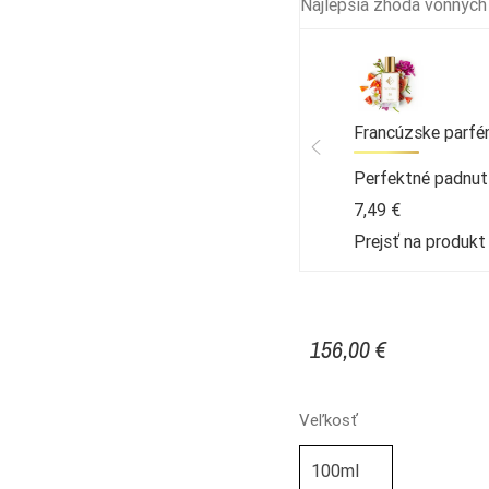
Najlepšia zhoda vonných
Francúzske parfé
Perfektné padnut
7,49 €
Prejsť na produk
156,00 €
Veľkosť
100ml