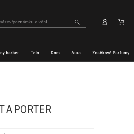
lny barber
Telo
Dom
Auto
Značkové Parfumy
T A PORTER