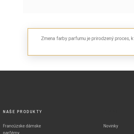
Zmena farby parfumu je prirodzený proces, k
NAŠE PRODUKTY
BLANK
Francúzske dámske
Novinky
parfémy