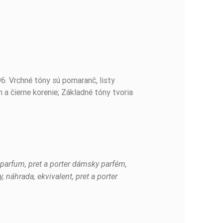
96. Vrchné tóny sú pomaranč, listy
n a čierne korenie; Základné tóny tvoria
er parfum, pret a porter dámsky parfém,
y, náhrada, ekvivalent, pret a porter