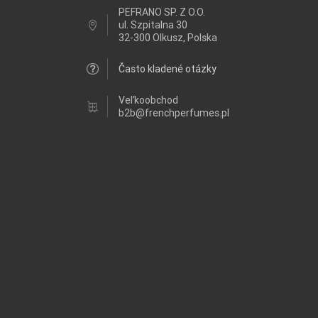
PEFRANO SP. Z O.O.
ul.
Szpitalna 30
32-300 Olkusz, Polska
Často kladené otázky
Veľkoobchod
b2b@frenchperfumes.pl