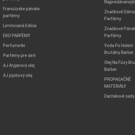
Najpredávanejš
Francúzske pánske
Značkové Dáms
parfémy
Parfémy
Limitovaná Edícia
Značkové Páns
EKO PARFÉMY
Parfémy
Perfumetki
Voda Po Holení
Brutálny Barber
Parfémy pre deti
Olej Na Fúzy Bru
AJ Arganový olej
Barber
AJ jojobový olej
PROPAGAČNÉ
MATERIÁLY
Darčekové sady