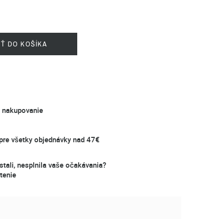
IŤ DO KOŠÍKA
é nakupovanie
re všetky objednávky nad 47€
stali, nesplnila vaše očakávania?
tenie