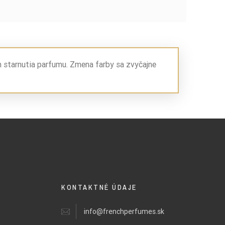
m starnutia parfumu. Zmena farby sa zvyčajne
KONTAKTNÉ ÚDAJE
info@frenchperfumes.sk