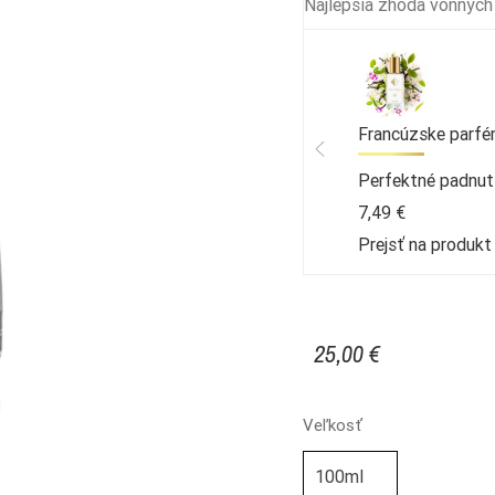
Najlepšia zhoda vonných
Francúzske parfé
Perfektné padnut
7,49 €
Prejsť na produk
25,00 €
Veľkosť
100ml