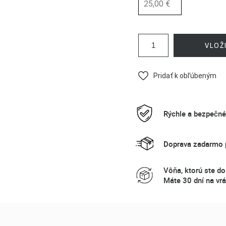
25,00 €
VLOŽ
Pridať k obľúbeným
Rýchle a bezpečn
Doprava zadarmo p
Vôňa, ktorú ste do
Máte 30 dní na vrá