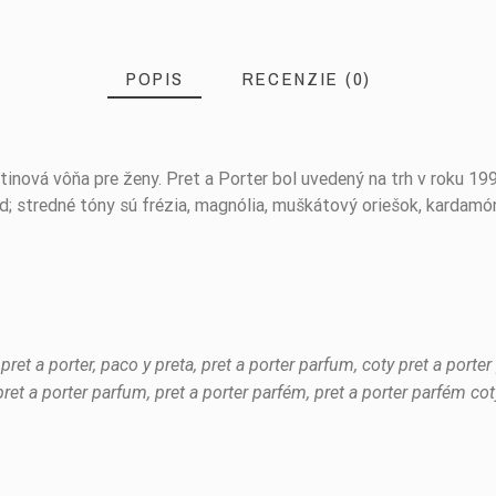
POPIS
RECENZIE (0)
tinová vôňa pre ženy. Pret a Porter bol uvedený na trh v roku 19
ind; stredné tóny sú frézia, magnólia, muškátový oriešok, kardamó
 pret a porter, paco y preta, pret a porter parfum, coty pret a port
 pret a porter parfum, pret a porter parfém, pret a porter parfém cot