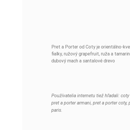
Pret a Porter od Coty je orientálno-kve
BUĎTE PRVÝ, KTO NAPÍŠE RECENZIU!
fialky, ružový grapefruit, ruža a tamar
dubový mach a santalové drevo
Používatelia internetu tiež hľadali: coty
pret a porter armani, pret a porter coty,
paris.