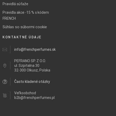
Pravidlá súťaže
Pravidla akce -15 % s kódem
FRENCH
Súhlas so súbormi cookie
KONTAKTNÉ ÚDAJE
info@frenchperfumes.sk
PEFRANO SP. Z O.O.
ul.
Szpitalna 30
32-300 Olkusz, Polska
Často kladené otázky
Veľkoobchod
b2b@frenchperfumes.pl