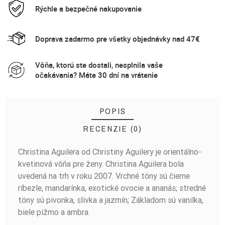
Rýchle a bezpečné nakupovanie
Doprava zadarmo pre všetky objednávky nad 47€
Vôňa, ktorú ste dostali, nesplnila vaše
očakávania? Máte 30 dní na vrátenie
POPIS
RECENZIE (0)
Christina Aguilera od Christiny Aguilery je orientálno-
BUĎTE PRVÝ, KTO NAPÍŠE RECENZIU!
kvetinová vôňa pre ženy. Christina Aguilera bola
uvedená na trh v roku 2007. Vrchné tóny sú čierne
ríbezle, mandarínka, exotické ovocie a ananás; stredné
tóny sú pivonka, slivka a jazmín; Základom sú vanilka,
biele pižmo a ambra.