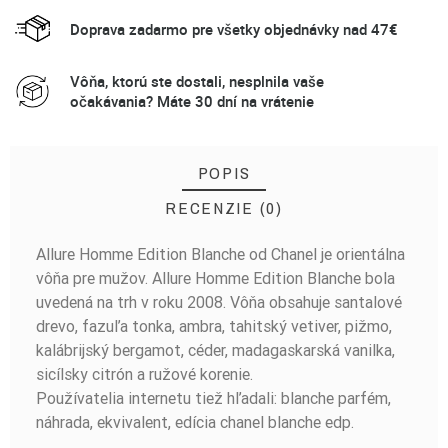
Doprava zadarmo pre všetky objednávky nad 47€
Vôňa, ktorú ste dostali, nesplnila vaše
očakávania? Máte 30 dní na vrátenie
POPIS
RECENZIE (0)
Allure Homme Edition Blanche od Chanel je orientálna
BUĎTE PRVÝ, KTO NAPÍŠE RECENZIU!
vôňa pre mužov. Allure Homme Edition Blanche bola
uvedená na trh v roku 2008. Vôňa obsahuje santalové
drevo, fazuľa tonka, ambra, tahitský vetiver, pižmo,
kalábrijský bergamot, céder, madagaskarská vanilka,
sicílsky citrón a ružové korenie.
Používatelia internetu tiež hľadali: blanche parfém,
náhrada, ekvivalent, edícia chanel blanche edp.