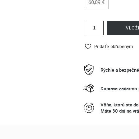
60,09 €
VLOŽ
Pridať k obľúbeným
Rýchle a bezpečn
Doprava zadarmo p
Vôňa, ktorú ste do
Máte 30 dní na vrá