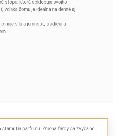
nú stopu, ktorá obklopuje svojho
, vďaka čomu je ideálna na denné aj
inuje silu a jemnosť, tradíciu a
jem.
m starnutia parfumu. Zmena farby sa zvyčajne