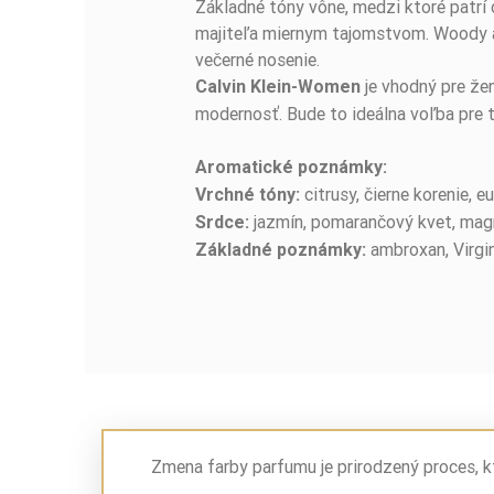
Základné tóny vône, medzi ktoré patrí 
majiteľa miernym tajomstvom. Woody ak
večerné nosenie.
je vhodný pre žen
Calvin Klein-Women
modernosť. Bude to ideálna voľba pre t
Aromatické poznámky:
citrusy, čierne korenie, e
Vrchné tóny:
jazmín, pomarančový kvet, mag
Srdce:
ambroxan, Virgin
Základné poznámky:
Zmena farby parfumu je prirodzený proces, k