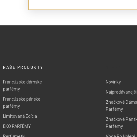
NAŠE PRODUKTY
BLANK
Francúzske dámske
Novinky
parfémy
Najpredávanejš
Francúzske pánske
Značkové Dáms
parfémy
Parfémy
Limitovaná Edícia
Značkové Páns
EKO PARFÉMY
Parfémy
Perfumetki
Voda Po Holení