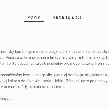
POPIS
RECENZIE (0)
armonicky kombinuje modernú eleganciu a zmyselnú ženskosť. Je u
osť. Vôňa sa otvára sviežimi a lákavými vrchnými tónmi eukalyptu, 
er. Tento výbuch sviežosti je ideálny pre modernú ženu, ktorá vy
marančového kvetu a magnólie, ktoré jej dodávajú zmyselnosť a 
vojej kráse a dodáva vôni teplo a hĺbku. Zároveň tieto poznámky 
é oceňujú každý okamih svojho života.
livosť