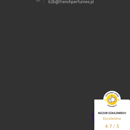
b2b@frenchperfumes.pl
NÁZOR ZÁKAZNÍKOV
Excelentne
/
5
4.7