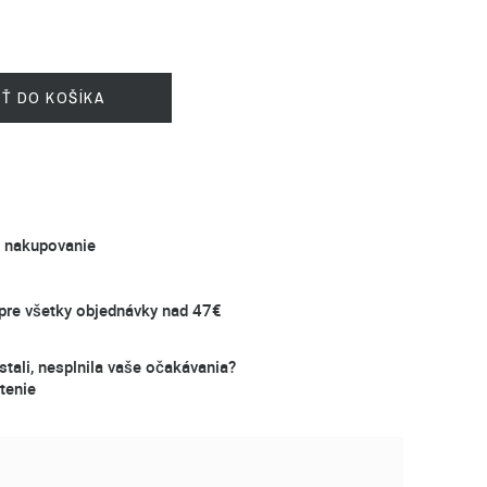
IŤ DO KOŠÍKA
é nakupovanie
re všetky objednávky nad 47€
stali, nesplnila vaše očakávania?
tenie