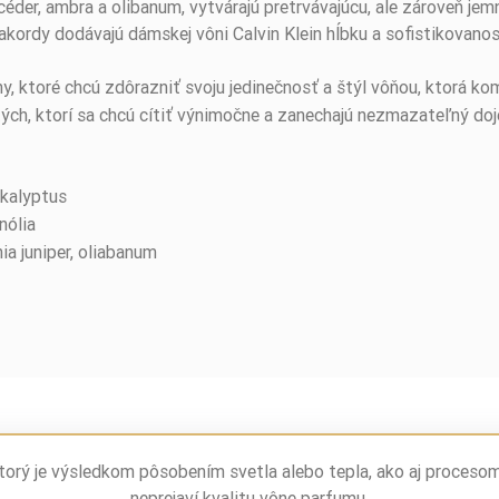
céder, ambra a olibanum, vytvárajú pretrvávajúcu, ale zároveň jem
ordy dodávajú dámskej vôni Calvin Klein hĺbku a sofistikovanosť
y, ktoré chcú zdôrazniť svoju jedinečnosť a štýl vôňou, ktorá komb
ých, ktorí sa chcú cítiť výnimočne a zanechajú nezmazateľný do
ukalyptus
nólia
ia juniper, oliabanum
torý je výsledkom pôsobením svetla alebo tepla, ako aj proceso
neprejaví kvalitu vône parfumu.