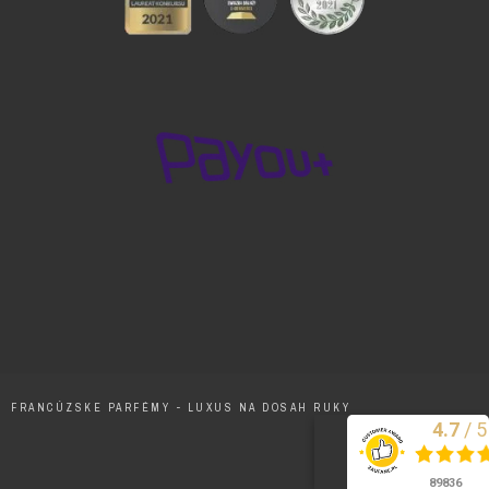
FRANCÚZSKE PARFÉMY - LUXUS NA DOSAH RUKY
/
5
4.7
Excelentne
89836