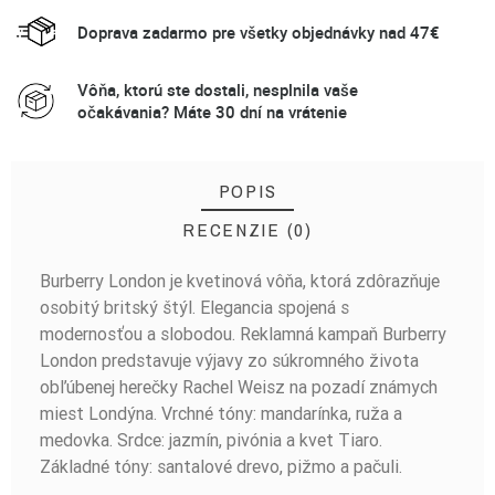
Doprava zadarmo pre všetky objednávky nad 47€
Vôňa, ktorú ste dostali, nesplnila vaše
očakávania? Máte 30 dní na vrátenie
POPIS
RECENZIE (0)
Burberry London je kvetinová vôňa, ktorá zdôrazňuje
BUĎTE PRVÝ, KTO NAPÍŠE RECENZIU!
osobitý britský štýl. Elegancia spojená s
modernosťou a slobodou. Reklamná kampaň Burberry
London predstavuje výjavy zo súkromného života
obľúbenej herečky Rachel Weisz na pozadí známych
miest Londýna. Vrchné tóny: mandarínka, ruža a
medovka. Srdce: jazmín, pivónia a kvet Tiaro.
Základné tóny: santalové drevo, pižmo a pačuli.