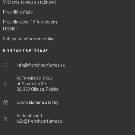
Vrátenie tovaru a sťažnosti
Pravidlá súťaže
Pravidla akce -15 % s kódem
FRENCH
Súhlas so súbormi cookie
KONTAKTNÉ ÚDAJE
info@frenchperfumes.sk
PEFRANO SP. Z O.O.
ul.
Szpitalna 30
32-300 Olkusz, Polska
Často kladené otázky
Veľkoobchod
b2b@frenchperfumes.pl