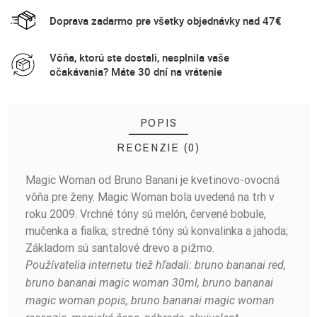
Doprava zadarmo pre všetky objednávky nad 47€
Vôňa, ktorú ste dostali, nesplnila vaše
očakávania? Máte 30 dní na vrátenie
POPIS
RECENZIE (0)
Magic Woman od Bruno Banani je kvetinovo-ovocná
BUĎTE PRVÝ, KTO NAPÍŠE RECENZIU!
vôňa pre ženy. Magic Woman bola uvedená na trh v
roku 2009. Vrchné tóny sú melón, červené bobule,
mučenka a fialka; stredné tóny sú konvalinka a jahoda;
Základom sú santalové drevo a pižmo.
Používatelia internetu tiež hľadali: bruno bananai red,
bruno bananai magic woman 30ml, bruno bananai
magic woman popis, bruno bananai magic woman