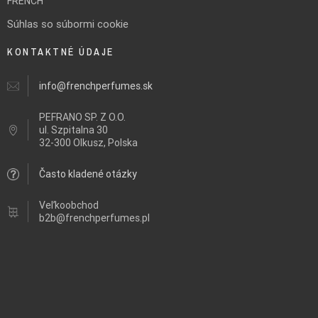
FRENCH
Súhlas so súbormi cookie
KONTAKTNÉ ÚDAJE
info@frenchperfumes.sk
PEFRANO SP. Z O.O.
ul.
Szpitalna 30
32-300 Olkusz, Polska
Často kladené otázky
Veľkoobchod
b2b@frenchperfumes.pl