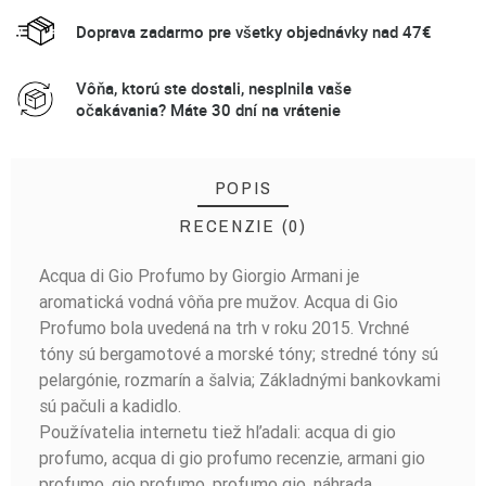
Doprava zadarmo pre všetky objednávky nad 47€
Vôňa, ktorú ste dostali, nesplnila vaše
očakávania? Máte 30 dní na vrátenie
POPIS
RECENZIE (0)
Acqua di Gio Profumo by Giorgio Armani je
BUĎTE PRVÝ, KTO NAPÍŠE RECENZIU!
aromatická vodná vôňa pre mužov. Acqua di Gio
Profumo bola uvedená na trh v roku 2015. Vrchné
tóny sú bergamotové a morské tóny; stredné tóny sú
pelargónie, rozmarín a šalvia; Základnými bankovkami
sú pačuli a kadidlo.
Používatelia internetu tiež hľadali: acqua di gio
profumo, acqua di gio profumo recenzie, armani gio
profumo, gio profumo, profumo gio, náhrada,