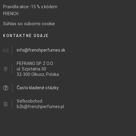
Pravidla akce -15 % s kódem
FRENCH
Súhlas so súbormi cookie
KONTAKTNÉ ÚDAJE
info@frenchperfumes.sk
PEFRANO SP. Z O.O.
ul.
Szpitalna 30
32-300 Olkusz, Polska
Často kladené otázky
Veľkoobchod
b2b@frenchperfumes.pl