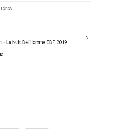
 tónov
nt - La Nuit Del'Homme EDP 2019
Tom Ford - 
ie
50 % bežný