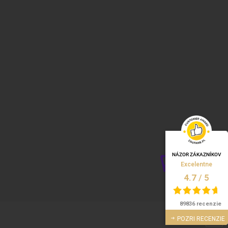
NÁZOR ZÁKAZNÍKOV
Excelentne
/
5
4.7
89836 recenzie
POZRI RECENZIE