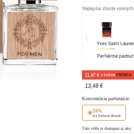
Najlepšia zhoda vonných
Yves Saint Laure
Perfektné padnut
11,47 €
s kódom
FRENCH
13,49 €
Koncentrácia parfumácie
26%
AJ Deluxe Wood
Táto vôňa je dostupná aj ako: