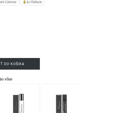
um L'amour
AJ Deluxe
IŤ DO KOŠÍKA
ejto vône