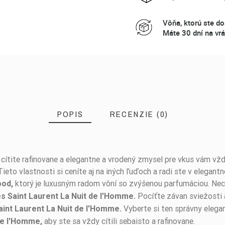
Vôňa, ktorú ste do
Máte 30 dní na vrá
POPIS
RECENZIE (0)
ítite rafinovane a elegantne a vrodený zmysel pre vkus vám vždy
 Tieto vlastnosti si ceníte aj na iných ľuďoch a radi ste v elegan
ktorý je luxusným radom vôní so zvýšenou parfumáciou. Nec
ood,
Pocíťte závan sviežosti 
s Saint Laurent La Nuit de l'Homme.
Vyberte si ten správny elega
int Laurent La Nuit de l'Homme.
aby ste sa vždy cítili sebaisto a rafinovane.
de l'Homme,