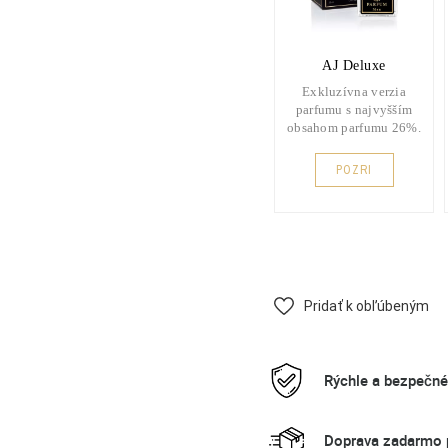
AJ Deluxe
Exkluzívna verzia
parfumu s najvyšším
obsahom parfumu 26%.
POZRI
Pridať k obľúbeným
Rýchle a bezpečn
Doprava zadarmo p