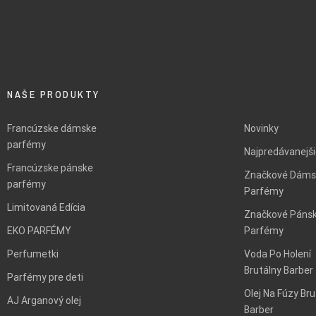
NAŠE PRODUKTY
BLANK
Francúzske dámske
Novinky
parfémy
Najpredávanejš
Francúzske pánske
Značkové Dáms
parfémy
Parfémy
Limitovaná Edícia
Značkové Páns
EKO PARFÉMY
Parfémy
Perfumetki
Voda Po Holení
Brutálny Barber
Parfémy pre deti
Olej Na Fúzy Bru
AJ Arganový olej
Barber