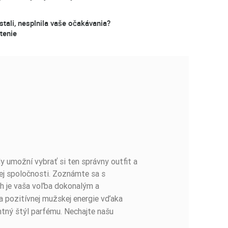
stali, nesplnila vaše očakávania?
tenie
 umožní vybrať si ten správny outfit a
tnej spoločnosti. Zoznámte sa s
h je vaša voľba dokonalým a
a pozitívnej mužskej energie vďaka
ntný štýl parfému. Nechajte našu