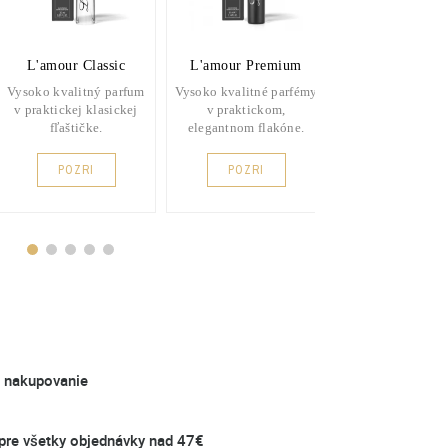
L'amour Classic
L'amour Premium
BB Parfé
Vysoko kvalitný parfum
Vysoko kvalitné parfémy
Vybrané parfém
v praktickej klasickej
v praktickom,
mužov s obsa
fľaštičke.
elegantnom flakóne.
parfumu 26
POZRI
POZRI
POZRI
é nakupovanie
re všetky objednávky nad 47€