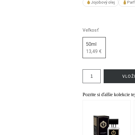
Jojobový olej
Parf
Veľkosť
50ml
13,49 €
VLOŽ
Pozrite si ďalšie kolekcie t