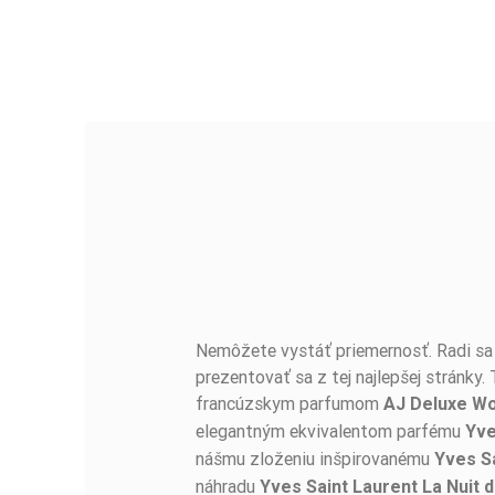
Nemôžete vystáť priemernosť. Radi sa c
BUĎTE PRVÝ, KTO NAPÍŠE RECENZIU!
prezentovať sa z tej najlepšej stránky.
francúzskym parfumom
AJ Deluxe W
elegantným ekvivalentom parfému
Yve
nášmu zloženiu inšpirovanému
Yves Sa
náhradu
Yves Saint Laurent La Nuit 