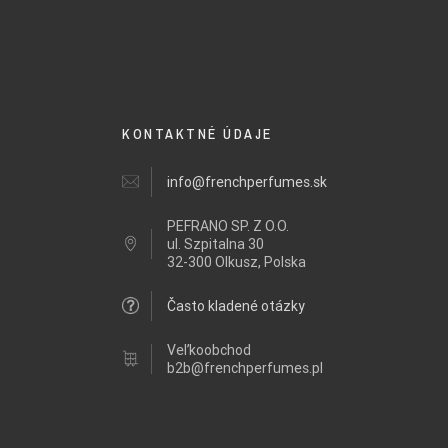
KONTAKTNÉ ÚDAJE
info@frenchperfumes.sk
PEFRANO SP. Z O.O.
ul.
Szpitalna 30
32-300 Olkusz, Polska
Často kladené otázky
Veľkoobchod
b2b@frenchperfumes.pl