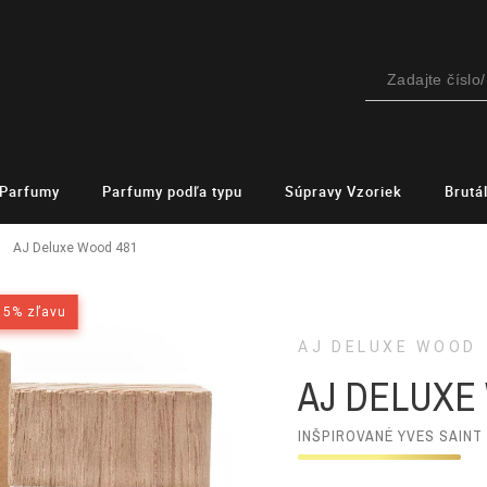
Parfumy
Parfumy podľa typu
Súpravy Vzoriek
Brutá
AJ Deluxe Wood 481
15% zľavu
15% zľavu
AJ DELUXE WOOD
AJ DELUXE
INŠPIROVANÉ YVES SAINT 